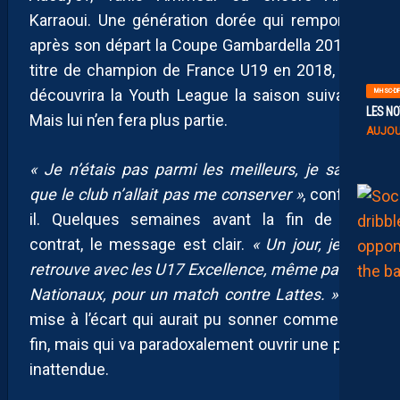
Karraoui. Une génération dorée qui remportera
après son départ la Coupe Gambardella 2017, le
titre de champion de France U19 en 2018, puis
découvrira la Youth League la saison suivante.
MHSC-DF
LES NO
Mais lui n’en fera plus partie.
AUJOU
« Je n’étais pas parmi les meilleurs, je savais
que le club n’allait pas me conserver »
, confie-t-
il. Quelques semaines avant la fin de son
contrat, le message est clair.
« Un jour, je me
retrouve avec les U17 Excellence, même pas les
Nationaux, pour un match contre Lattes. »
Une
mise à l’écart qui aurait pu sonner comme une
fin, mais qui va paradoxalement ouvrir une porte
inattendue.