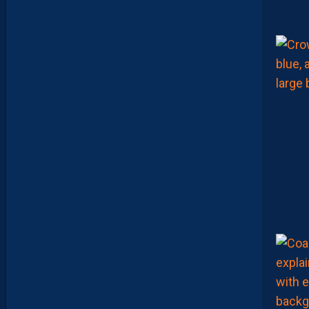
H
O
W
C
E
S
O
I
R
2
1
H
S
U
R
Y
O
U
T
U
B
E
!
D
E
B
R
I
E
F
M
H