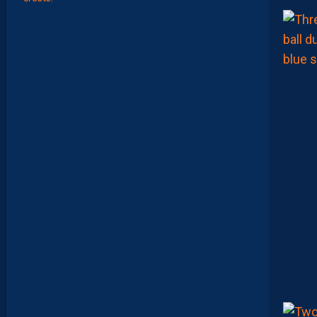
L
E
M
O
N
T
P
E
L
L
I
E
R
F
C
P
O
U
R
S
U
I
T
S
A
P
R
É
P
A
R
A