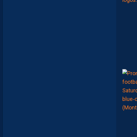
A
I
L
L
A
D
I
N
A
T
T
R
I
B
U
É
A
U
D
É
F
E
N
S
E
U
R
D
I
J
O
N