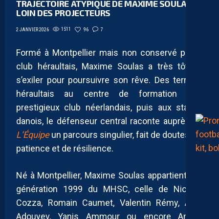
TRAJECTOIRE ATYPIQUE DE MAXIME SOULAS
LOIN DES PROJECTEURS
1511
96
7
2 JANVIER 2026
Formé à Montpellier mais non conservé par le
club héraultais, Maxime Soulas a très tôt dû
s’exiler pour poursuivre son rêve. Des terrains
héraultais au centre de formation d’un
prestigieux club néerlandais, puis aux stades
danois, le défenseur central raconte auprès de
L’Équipe
un parcours singulier, fait de doutes, de
patience et de résilience.
Né à Montpellier, Maxime Soulas appartient à la
génération 1999 du MHSC, celle de Nicolas
Cozza, Romain Caumet, Valentin Rémy, Amir
Adouyev, Yanis Ammour ou encore Amine