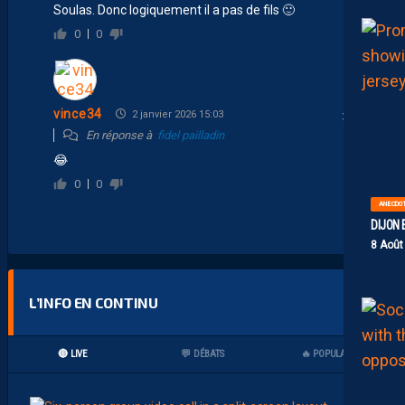
Soulas. Donc logiquement il a pas de fils 🙂
0
0
vince34
2 janvier 2026 15:03
En réponse à
fidel pailladin
😂
0
0
ANECDO
DIJON 
8 Août
L’INFO EN CONTINU
🔴 LIVE
💬 DÉBATS
🔥 POPULAIRES