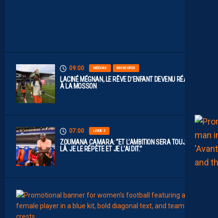
I
S
P
O
S
.
09:00
MÉDIAS
MHSC-DFCO
LACINÉ MÉGNAN, LE RÊVE D’ENFANT DEVENU RÉALITÉ
À LA MOSSON
07:00
LIGUE 2
ZOUMANA CAMARA: “ET L’AMBITION SERA TOUJOURS
LÀ. JE LE RÉPÈTE ET JE L’AI DIT.”
00:02
FÉMIN