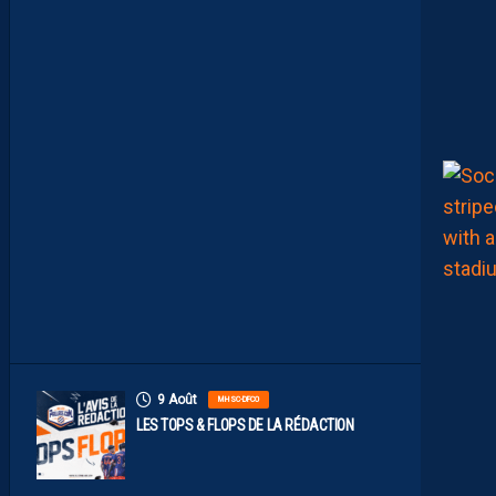
S
U
M
É
V
I
D
É
O
D
E
L
A
R
E
N
C
O
N
T
R
E
9 Août
MHSC-DFCO
LES TOPS & FLOPS DE LA RÉDACTION