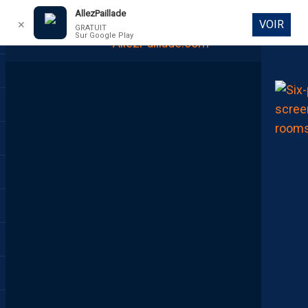
AllezPaillade
VOIR
✕
GRATUIT
Sur Google Play
DIRECT