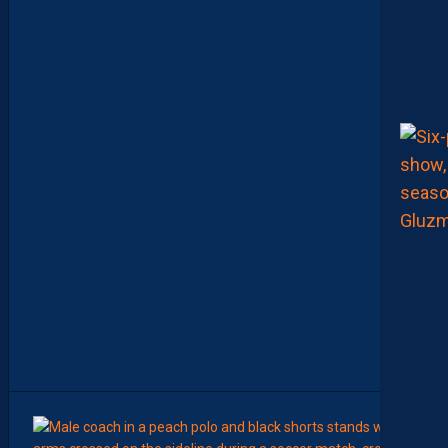
M
A
T
U
R
I
T
É
P
O
U
R
N
O
S
P
A
I
L
L
A
D
I
N
S
”
9
Août