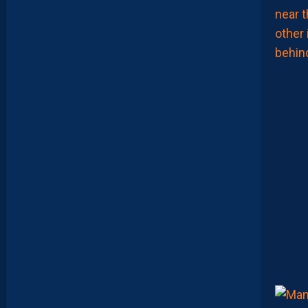
T
I
O
N
E
N
B
A
T
T
A
N
T
L
A
R
G
E
M
E
N
T
L
’
O
G
C
N
I
C
E