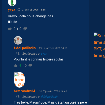
yvyx
2 janvier 2026 13:35
Bravo , cela nous change des
fils de
0
0
fidel pailladin
2 janvier 2026 14:35
En réponse à
yvyx
Pourtant je connais le père soulas
5
0
bertrandm34
2 janvier 2026 14:45
En réponse à
fidel pailladin
Tres belle. Magnifique. Mais c était un curé le père