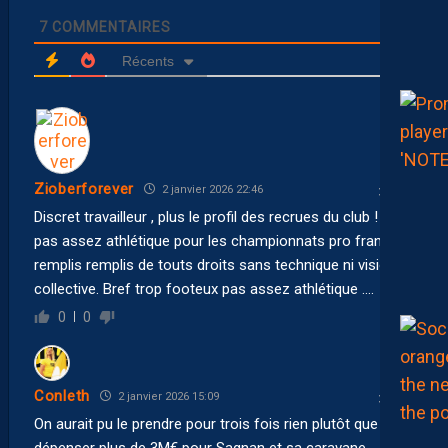
7
COMMENTAIRES
Récents
Zioberforever
2 janvier 2026 22:46
Discret travailleur , plus le profil des recrues du club ! Et
pas assez athlétique pour les championnats pro français
remplis remplis de touts droits sans technique ni vision
collective. Bref trop footeux pas assez athlétique ….
0
0
Conleth
2 janvier 2026 15:09
On aurait pu le prendre pour trois fois rien plutôt que de
dépenser plus de 3M€ pour Sagnan et sa caravane…