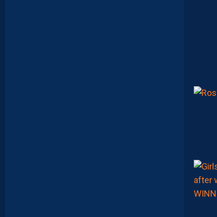
U
I
S
E
D
É
C
O
U
V
R
E
N
T
E
T
Q
U
I
J
O
U
E
N
T
E
N
S
E
M
B
L