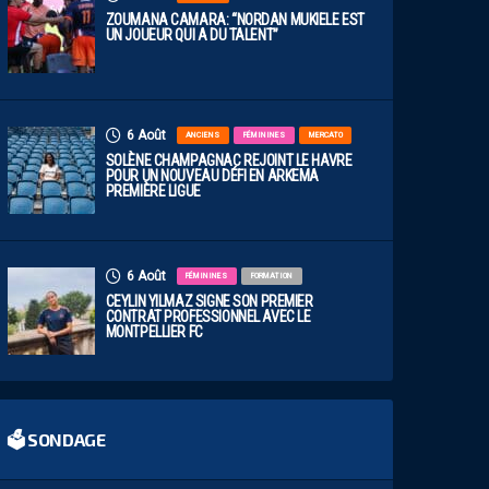
ZOUMANA CAMARA: “NORDAN MUKIELE EST
UN JOUEUR QUI A DU TALENT”
6 Août
ANCIENS
FÉMININES
MERCATO
SOLÈNE CHAMPAGNAC REJOINT LE HAVRE
POUR UN NOUVEAU DÉFI EN ARKEMA
PREMIÈRE LIGUE
6 Août
FÉMININES
FORMATION
CEYLIN YILMAZ SIGNE SON PREMIER
CONTRAT PROFESSIONNEL AVEC LE
MONTPELLIER FC
🗳 SONDAGE