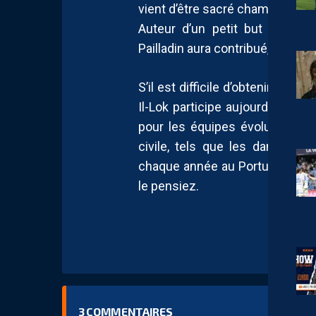
vient d’être sacré champion d
Auteur d’un petit but et d’un
Pailladin
aura contribué, à sa hau
S’il est difficile d’obtenir pl
Il-Lok
participe aujourd’hui à l’
A
pour les équipes évoluant dan
civile, tels que les dans les
chaque année au Portugal.
Yu
le pensiez.
3
COMMENTAIRES