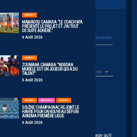
MERCATO
MAMADOU CAMARA: “LE COACH M’A
PRÉSENTÉ LE PROJET ET J’AI TOUT
DE SUITE ADHÉRÉ.”
vous connecter
6 Août 2026
Se connecter avec :
ur poster un commentaire
MERCATO
ZOUMANA CAMARA: “NORDAN
MUKIELE EST UN JOUEUR QUI A DU
Récents
TALENT”
6 Août 2026
ANCIENS
FÉMININES
MERCATO
 les yeux !
SOLÈNE CHAMPAGNAC REJOINT LE
HAVRE POUR UN NOUVEAU DÉFI EN
ARKEMA PREMIÈRE LIGUE
6 Août 2026
e bien sûr mais loin d’être nul à mon sens. Dommage qu’il