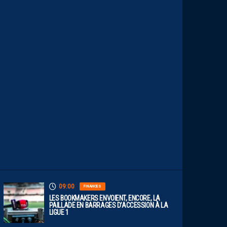
.
L
E
S
R
E
P
L
A
Y
S
S
O
N
T
D
I
S
P
O
S
.
09:00
FINANCES
LES BOOKMAKERS ENVOIENT, ENCORE, LA
PAILLADE EN BARRAGES D’ACCESSION À LA
LIGUE 1