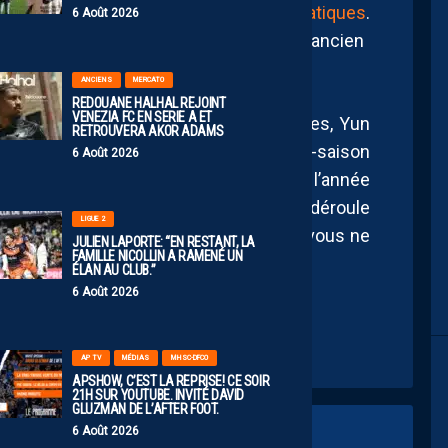
e Corée du Sud 2022 avec
les voyous asiatiques
.
6 Août 2026
e passe décisive en 14 apparitions, l’ancien
teur, au troisième sacre d’
Ulsan
.
ANCIENS
MERCATO
REDOUANE HALHAL REJOINT
VENEZIA FC EN SERIE A ET
us de renseignements malgré nos recherches, Yun
RETROUVERA AKOR ADAMS
tlantic
Cup
.
Il s’agit d’un tournoi de pré-saison
6 Août 2026
s des championnats se déroulant sur l’année
 pays scandinaves ou en Asie, qui se déroule
LIGUE 2
n
Il-Lok
est ainsi plus près de nous que vous ne
JULIEN LAPORTE: “EN RESTANT, LA
FAMILLE NICOLLIN A RAMENÉ UN
ÉLAN AU CLUB.”
6 Août 2026
AP TV
MÉDIAS
MHSC-DFCO
APSHOW, C’EST LA REPRISE! CE SOIR
21H SUR YOUTUBE. INVITÉ DAVID
GLUZMAN DE L’AFTER FOOT.
6 Août 2026