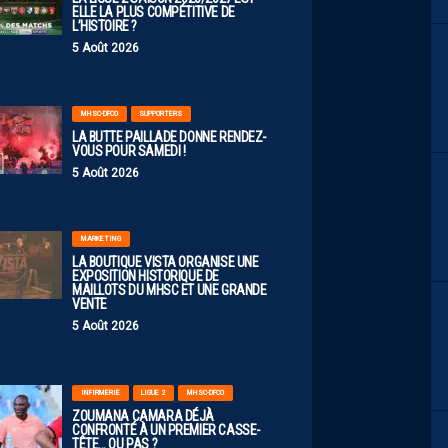
ELLE LA PLUS COMPÉTITIVE DE
L’HISTOIRE ?
5 Août 2026
MHSC-DFCO
SUPPORTERS
LA BUTTE PAILLADE DONNE RENDEZ-
VOUS POUR SAMEDI !
5 Août 2026
MARKETING
LA BOUTIQUE VISTA ORGANISE UNE
EXPOSITION HISTORIQUE DE
MAILLOTS DU MHSC ET UNE GRANDE
VENTE
5 Août 2026
INFIRMERIE
LIGUE 2
MHSC-DFCO
ZOUMANA CAMARA DÉJÀ
CONFRONTÉ À UN PREMIER CASSE-
TÊTE… OU PAS ?