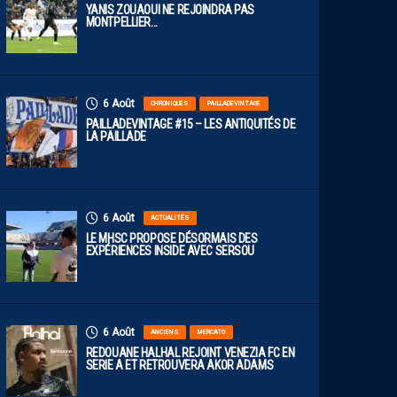
YANIS ZOUAOUI NE REJOINDRA PAS
MONTPELLIER…
6 Août
CHRONIQUES
PAILLADEVINTAGE
PAILLADEVINTAGE #15 – LES ANTIQUITÉS DE
LA PAILLADE
6 Août
ACTUALITÉS
LE MHSC PROPOSE DÉSORMAIS DES
EXPÉRIENCES INSIDE AVEC SERSOU
6 Août
ANCIENS
MERCATO
REDOUANE HALHAL REJOINT VENEZIA FC EN
SERIE A ET RETROUVERA AKOR ADAMS