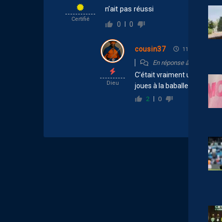
n’ait pas réussi
Certifié
0
0
cousin37
11 février 2023 
En réponse à
zagba
C’était vraiment un chien fo
Dieu
joues à la baballe …
2
0