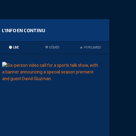
L’INFO EN CONTINU
🔴 LIVE
💬 DÉBATS
🔥 POPULAIRES
11:00
AP TV
MÉDIAS
A
P
S
H
O
W
S
0
2
#
0
1