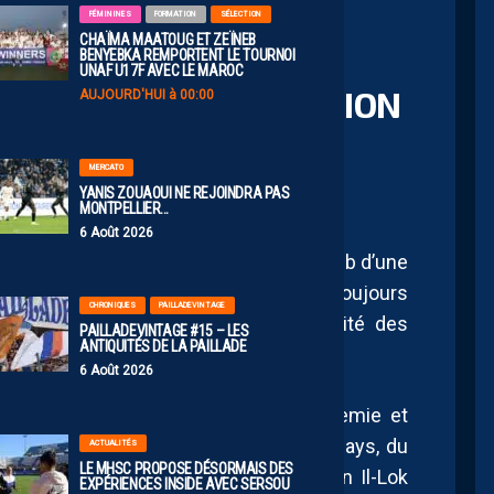
FÉMININES
FORMATION
SÉLECTION
CHAÏMA MAATOUG ET ZEÏNEB
BENYEBKA REMPORTENT LE TOURNOI
UNAF U17F AVEC LE MAROC
E YUN IL-LOK, CHAMPION
AUJOURD'HUI à 00:00
D
MERCATO
YANIS ZOUAOUI NE REJOINDRA PAS
MONTPELLIER…
6 Août 2026
otiques ayant marqué leur passage au club d’une
que l’on saurait réellement décrire.
Toujours
CHRONIQUES
PAILLADEVINTAGE
le destin de Yun
Il-Lok
attise la curiosité des
PAILLADEVINTAGE #15 – LES
ANTIQUITÉS DE LA PAILLADE
6 Août 2026
 après 18 matchs en une saison et demie et
, l’international sud-coréen rentrait au pays, du
ACTUALITÉS
LE MHSC PROPOSE DÉSORMAIS DES
tte unique expérience européenne, Yun
Il-Lok
EXPÉRIENCES INSIDE AVEC SERSOU