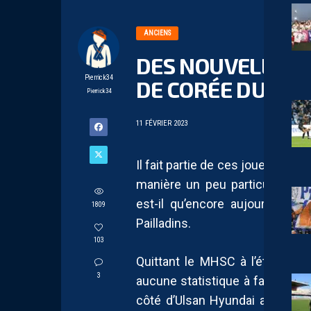
ANCIENS
DES NOUVELLES D
Pierrick34
DE CORÉE DU SU
Pierrick34
11 FÉVRIER 2023
Il fait partie de ces joueurs ex
manière un peu particulière et 
est-il qu’encore aujourd’hui, 
1809
Pailladins
.
103
Quittant le
MHSC
à l’été 2021
3
aucune statistique à faire valoir
côté d’
Ulsan
Hyundai après ce