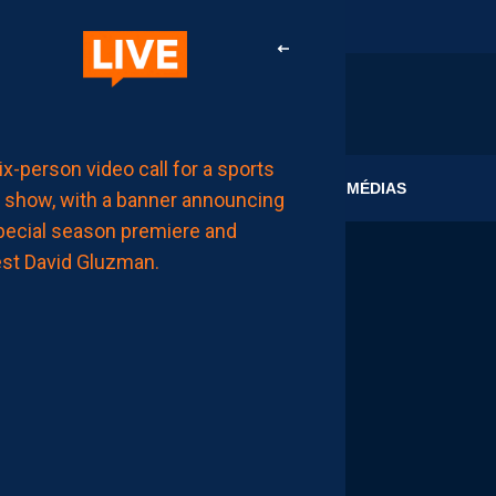
AP TV
CLUB
MÉDIAS
MÉDIAS
APSHOW
S02#01,
INVITÉ
DAVID
GLUZMAN
DE
L’AFTER
FOOT.
LES
REPLAYS
SONT
DISPOS.
AUJOURD'HUI
à
11:00