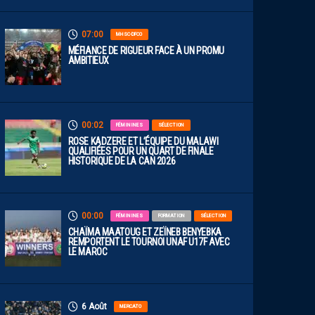
07:00
MHSC-DFCO
MÉFIANCE DE RIGUEUR FACE À UN PROMU
AMBITIEUX
00:02
FÉMININES
SÉLECTION
ROSE KADZERE ET L’ÉQUIPE DU MALAWI
QUALIFIÉES POUR UN QUART DE FINALE
HISTORIQUE DE LA CAN 2026
00:00
FÉMININES
FORMATION
SÉLECTION
CHAÏMA MAATOUG ET ZEÏNEB BENYEBKA
REMPORTENT LE TOURNOI UNAF U17F AVEC
LE MAROC
6 Août
MERCATO