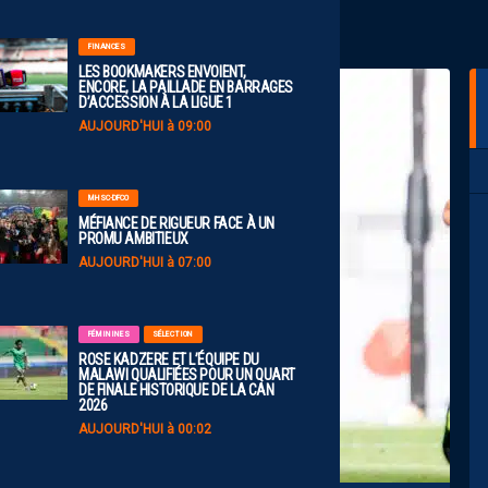
FINANCES
LES BOOKMAKERS ENVOIENT,
ENCORE, LA PAILLADE EN BARRAGES
D’ACCESSION À LA LIGUE 1
AUJOURD'HUI à 09:00
MHSC-DFCO
MÉFIANCE DE RIGUEUR FACE À UN
PROMU AMBITIEUX
AUJOURD'HUI à 07:00
FÉMININES
SÉLECTION
ROSE KADZERE ET L’ÉQUIPE DU
MALAWI QUALIFIÉES POUR UN QUART
DE FINALE HISTORIQUE DE LA CAN
2026
AUJOURD'HUI à 00:02