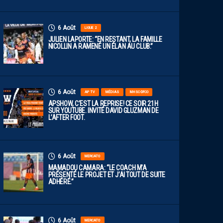
6 Août
LIGUE 2
JULIEN LAPORTE: “EN RESTANT, LA FAMILLE
NICOLLIN A RAMENÉ UN ÉLAN AU CLUB.”
6 Août
AP TV
MÉDIAS
MHSC-DFCO
APSHOW, C’EST LA REPRISE! CE SOIR 21H
SUR YOUTUBE. INVITÉ DAVID GLUZMAN DE
L’AFTER FOOT.
6 Août
MERCATO
MAMADOU CAMARA: “LE COACH M’A
PRÉSENTÉ LE PROJET ET J’AI TOUT DE SUITE
ADHÉRÉ.”
6 Août
MERCATO