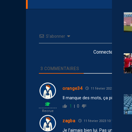
S’abonner
Connectez-vous po
3
COMMENTAIRES
orange34
11 février 2023 10:32
Il manque des mots, ça pique un peu
1
0
Recrue
zagba
11 février 2023 10:19
Je l’aimais bien lui. Pas une vedett