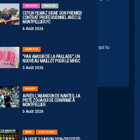
FÉMININES
FORMATION
CEYLIN YILMAZ SIGNE SON PREMIER
CONTRAT PROFESSIONNEL AVEC LE
MONTPELLIER FC
6 Août 2026
10:39
u… on aurait cru un berger malinois en liberté avec qui tu
MARKETING
“PAR AMOUR DE LA PAILLADE”, UN
NOUVEAU MAILLOT POUR LE MHSC
5 Août 2026
MERCATO
APRÈS L’ABANDON DE NANTES, LA
PISTE ZOUAOUI SE CONFIRME À
MONTPELLIER
5 Août 2026
DÉBAT
STATISTIQUES
LA LIGUE 2 SAISON 2026/2027 EST-