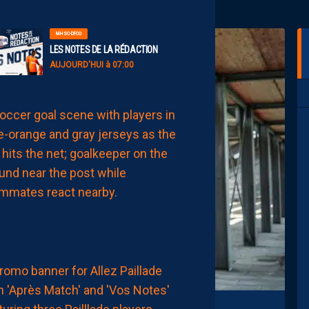
MHSC-DFCO
LES NOTES DE LA RÉDACTION
AUJOURD'HUI à 07:00
LIGUE 2
LE
MHSC
7ÈME
CE
DIMANCHE
AUJOURD'HUI
à
00:15
MHSC-DFCO
ATTRIBUEZ
VOS
PREMIÈRES