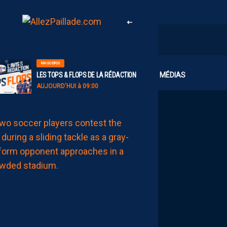
MHSC-DFCO
CLUB
MÉDIAS
LES TOPS & FLOPS DE LA RÉDACTION
AUJOURD'HUI à 09:00
BILLET
MHSC-DFCO
UNE
DÉFENSE
HÉRAULTAISE
CONSTAMMENT
À
L’ARRÊT
AUJOURD'HUI
à
08:00