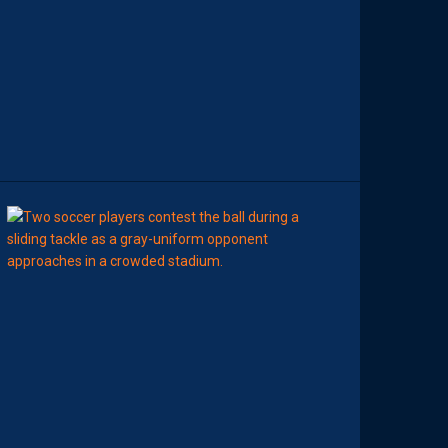
L
A
R
É
D
A
C
T
I
O
N
08:00
BILLET
MHSC-DFCO
U
N
E
D
É
F
E
N
S
E
H
É