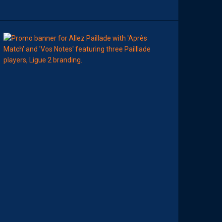
E
00:00
MHSC-DFCO
A
T
T
R
I
B
U
E
Z
V
O
S
P
R
E
M
I
È
R
E
S
N
O