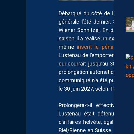
Débarqué du côté de la deuxiè
générale l’été dernier, Sacha
Wiener Schnitzel. En dépit d’
saison, il a réalisé un exercice p
même
inscrit le pénalty décis
Lustenau de l’emporter et d’acc
qui courrait jusqu’au 30 juin
prolongation automatique d’un a
communiqué n’a été publié, so
le 30 juin 2027, selon Transferm
Prolongera-t-il effectivemen
Lustenau était détenu jusq
d’affaires helvète, également 
Biel/Bienne en Suisse. Son ambi