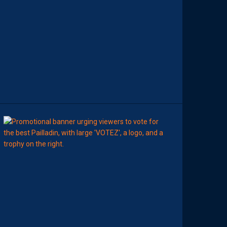
T
E
S
D
E
L
A
S
A
I
S
O
N
8
Août
MHSC-DFCO
E
L
I
S
E
Z
V
O
T
R
E