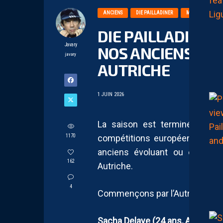
ANCIENS
DIE PAILLADINER
MERCATO
DIE PAILLADINER,
Javary
NOS ANCIENS, PAR
javary
AUTRICHE
1 JUIN 2026
La saison est terminée auss
1170
compétitions européennes. L’he
anciens évoluant ou étant s
162
Autriche.
4
Commençons par l’Autriche et la
Sacha Delaye (24 ans, Austria L