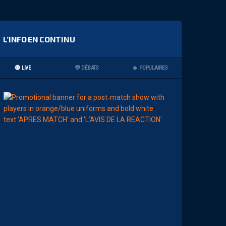
L’INFO EN CONTINU
🔴 LIVE
💬 DÉBATS
🔥 POPULAIRES
09:00
MHSC-DFCO
L
E
S
T
O
P
S
&
F
L
O
P
S
D
E