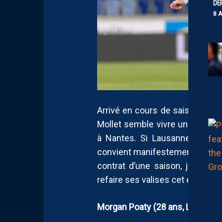
DE
8 
Arrivé en cours de saison (en 
Mollet semble vivre une deuxièm
à Nantes. Si Lausanne est un
convient manifestement à l’ancie
contrat d’une saison, jusqu’au 
refaire ses valises cet été.
Morgan Poaty (28 ans, Lausanne