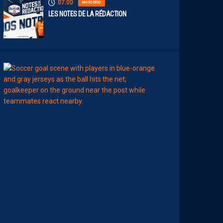
07:00
MHSC-DFCO
LES NOTES DE LA RÉDACTION
00:15
LIGUE 2
L
E
M
H
S
C
7
È
M
E
C
E
D
I
M
A
N
C
H