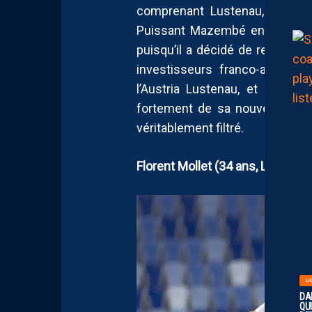
comprenant Lustenau, Clermont
Puissant Mazembé en RDC et V
puisqu’il a décidé de retirer s
investisseurs franco-américa
l’Austria Lustenau, et par r
fortement de sa nouvelle organ
véritablement filtré.
Florent Mollet (34 ans, Lausanne
LI
DA
QUI