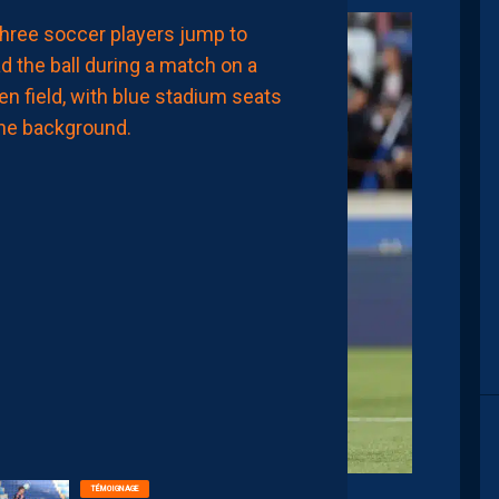
LIGUE 2
MHSC-DFCO
MAMADOU
CAMARA:
“JE
NE
VEUX
PAS
PARAÎTRE
PRÉTENTIEUX,
MAIS
LE
MHSC
EST
UN
CLUB
DE
LIGUE
1”
8
Août
2026
TÉMOIGNAGE