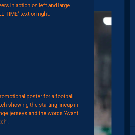
MHSC-DFCO
MHSC
1-
1
DFCO:
DES
DÉBUTS
FRUSTRANTS
ET
DÉJÀ
DES
REGRETS
8
Août
2026
MHSC-DFCO
LA
COMPOSITION
OFFICIELLE
8
Août
2026