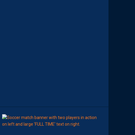
M
E
I
L
L
E
U
R
P
A
I
L
L
A
D
I
N
D
U
M
A
T
C
H
8
Août
APRÈS-MATCH
MHSC-DFCO