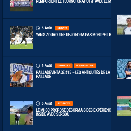
REMPORTENT LE TOURNOI UNAF U17F AVEC LE MAROC
6 Août
MERCATO
YANIS ZOUAOUI NE REJOINDRA PAS MONTPELLIER…
6 Août
CHRONIQUES
PAILLADEVINTAGE
PAILLADEVINTAGE #15 – LES ANTIQUITÉS DE LA
PAILLADE
6 Août
ACTUALITÉS
LE MHSC PROPOSE DÉSORMAIS DES EXPÉRIENCES
INSIDE AVEC SERSOU