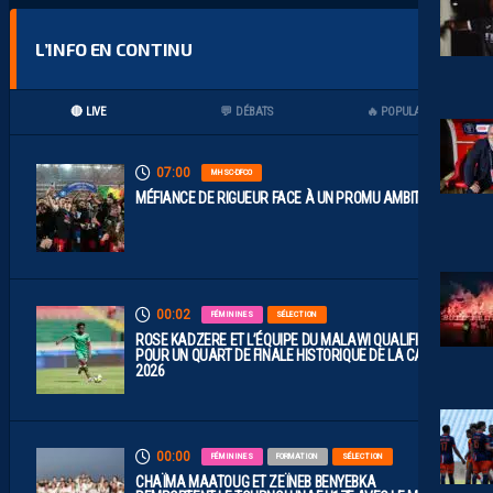
L’INFO EN CONTINU
🔴 LIVE
💬 DÉBATS
🔥 POPULAIRES
07:00
MHSC-DFCO
MÉFIANCE DE RIGUEUR FACE À UN PROMU AMBITIEUX
00:02
FÉMININES
SÉLECTION
ROSE KADZERE ET L’ÉQUIPE DU MALAWI QUALIFIÉES
POUR UN QUART DE FINALE HISTORIQUE DE LA CAN
2026
00:00
FÉMININES
FORMATION
SÉLECTION
CHAÏMA MAATOUG ET ZEÏNEB BENYEBKA