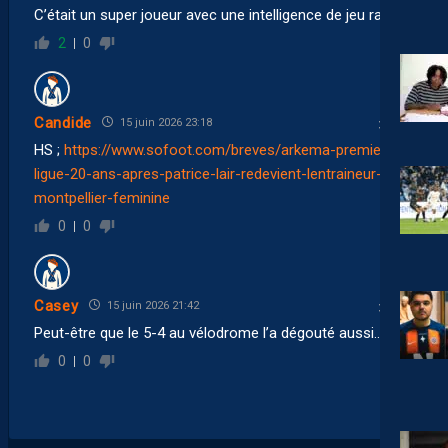
C’était un super joueur avec une intelligence de jeu rare.
2
0
Candide
15 juin 2026 23:18
HS ;
https://www.sofoot.com/breves/arkema-premiere-
ligue-20-ans-apres-patrice-lair-redevient-lentraineur-de-
montpellier-feminine
0
0
Casey
15 juin 2026 21:42
Peut-être que le 5-4 au vélodrome l’a dégouté aussi….
0
0