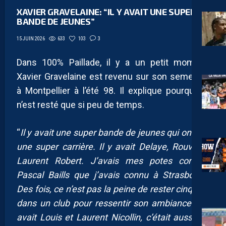
XAVIER GRAVELAINE: “IL Y AVAIT UNE SUPER
BANDE DE JEUNES”
633
103
3
15 JUIN 2026
Dans 100% Paillade, il y a un petit moment,
Xavier Gravelaine est revenu sur son semestre
à Montpellier à l’été 98. Il explique pourquoi il
n’est resté que si peu de temps.
“
Il y avait une super bande de jeunes qui ont fait
une super carrière. Il y avait Delaye, Rouvière,
Laurent Robert. J’avais mes potes comme
Pascal Baills que j’avais connu à Strasbourg.
Des fois, ce n’est pas la peine de rester cinq ans
dans un club pour ressentir son ambiance. Il y
avait Louis et Laurent Nicollin, c’était aussi les