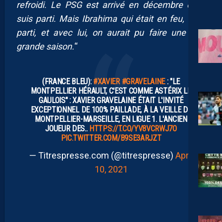
refroidi. Le PSG est arrivé en décembre et je
suis parti. Mais Ibrahima qui était en feu, était
parti, et avec lui, on aurait pu faire une très
grande saison.
“
(FRANCE BLEU):
#XAVIER
#GRAVELAINE
: "LE
MONTPELLIER HÉRAULT, C'EST COMME ASTÉRIX LE
GAULOIS" : XAVIER GRAVELAINE ÉTAIT L'INVITÉ
EXCEPTIONNEL DE 100% PAILLADE, À LA VEILLE DE
MONTPELLIER-MARSEILLE, EN LIGUE 1. L'ANCIEN
JOUEUR DES..
HTTPS://T.CO/YV8VCRWJ7O
PIC.TWITTER.COM/B9SE3ARJZT
— Titrespresse.com (@titrespresse)
April
10, 2021