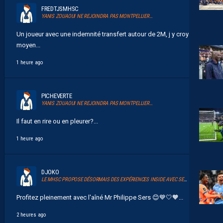
FREDTJSMHSC
YANIS ZOUAOUI NE REJOINDRA PAS MONTPELLIER…
Un joueur avec une indemnité transfert autour de 2M, j y croyais
moyen...
1 heure ago
PICHEVERTE
YANIS ZOUAOUI NE REJOINDRA PAS MONTPELLIER…
Il faut en rire ou en pleurer?...
1 heure ago
DJOKO
LE MHSC PROPOSE DÉSORMAIS DES EXPÉRIENCES INSIDE AVEC SERSOU
Profitez pleinement avec l'aîné Mr Philippe Sers 😊💙🤍🧡...
2 heures ago