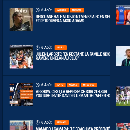
6 Août
ANCIENS
MERCATO
REDOUANE HALHAL REJOINT VENEZIA FC EN SERIE A
ET RETROUVERA AKOR ADAMS
6 Août
LIGUE 2
JULIEN LAPORTE: “EN RESTANT, LA FAMILLE NICOLLIN A
RAMENÉ UN ÉLAN AU CLUB.”
6 Août
AP TV
MÉDIAS
MHSC-DFCO
APSHOW, C’EST LA REPRISE! CE SOIR 21H SUR
YOUTUBE. INVITÉ DAVID GLUZMAN DE L’AFTER FOOT.
6 Août
MERCATO
MAMADOU CAMARA: “LE COACH M’A PRÉSENTÉ LE