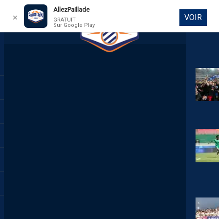
AllezPaillade
VOIR
✕
GRATUIT
Sur Google Play
DIRECT