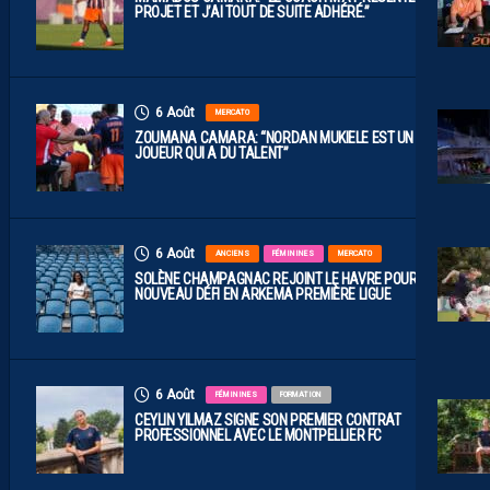
PROJET ET J’AI TOUT DE SUITE ADHÉRÉ.”
6 Août
MERCATO
ZOUMANA CAMARA: “NORDAN MUKIELE EST UN
JOUEUR QUI A DU TALENT”
6 Août
ANCIENS
FÉMININES
MERCATO
SOLÈNE CHAMPAGNAC REJOINT LE HAVRE POUR UN
NOUVEAU DÉFI EN ARKEMA PREMIÈRE LIGUE
6 Août
FÉMININES
FORMATION
CEYLIN YILMAZ SIGNE SON PREMIER CONTRAT
PROFESSIONNEL AVEC LE MONTPELLIER FC