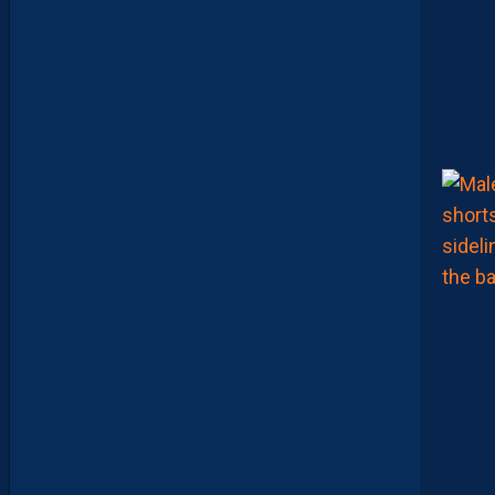
,
D
E
B
R
I
E
F
M
H
S
C
-
D
I
J
O
N
E
T
I
N
V
I
T
É
V
I
S
T
A
.