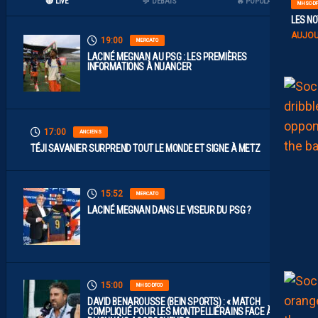
🔴 LIVE
💬 DÉBATS
🔥 POPULAIRES
MHSC-DF
LES NO
AUJOU
19:00
MERCATO
LACINÉ MEGNAN AU PSG : LES PREMIÈRES
INFORMATIONS À NUANCER
17:00
ANCIENS
TÉJI SAVANIER SURPREND TOUT LE MONDE ET SIGNE À METZ
15:52
MERCATO
LACINÉ MEGNAN DANS LE VISEUR DU PSG ?
15:00
MHSC-DFCO
DAVID BENAROUSSE (BEIN SPORTS) : « MATCH
COMPLIQUÉ POUR LES MONTPELLIÉRAINS FACE À DES