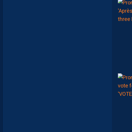
Y
L
A
M
M
E
D
D
A
H
A
D
É
J
À
B
R
O
U
I
L
L
É
L
E
S
C
A
R
T
E
S