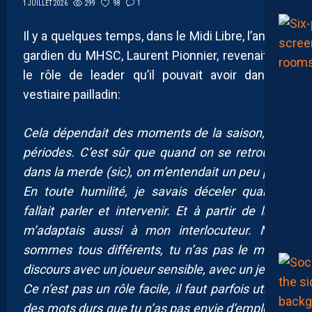
299
98
1
1 JUILLET 2026
Il y a quelques temps, dans le Midi Libre, l’ancien
gardien du MHSC, Laurent Pionnier, revenait sur
le rôle de leader qu’il pouvait avoir dans le
vestiaire pailladin:
Cela dépendait des moments de la saison, des
périodes. C’est sûr que quand on se retrouvait
dans la merde (sic), on m’entendait un peu plus.
En toute humilité, je savais déceler quand il
fallait parler et intervenir. Et à partir de là, je
m’adaptais aussi à mon interlocuteur. Nous
sommes tous différents, tu n’as pas le même
discours avec un joueur sensible, avec un jeune.
Ce n’est pas un rôle facile, il faut parfois utiliser
des mots durs que tu n’as pas envie d’employer,