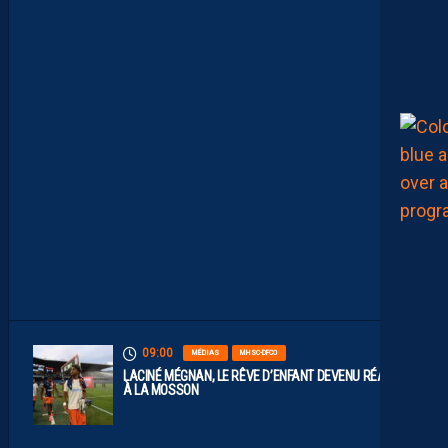
L
E
S
R
E
P
L
A
Y
S
S
O
N
T
D
I
S
P
O
S
.
09:00
MÉDIAS
MHSC-DFCO
LACINÉ MÉGNAN, LE RÊVE D’ENFANT DEVENU RÉALITÉ
À LA MOSSON