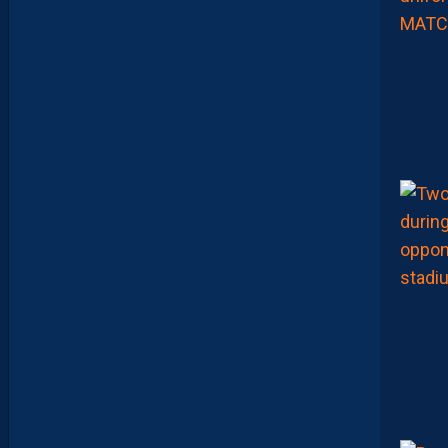
U
R
S
U
I
T
S
A
P
R
É
P
A
R
A
T
I
O
N
E
N
B
A
T
T
A
N
T
L
A
R
G