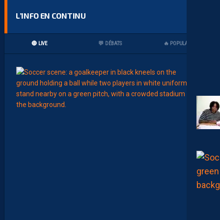
L’INFO EN CONTINU
🔴 LIVE
💬 DÉBATS
🔥 POPULAIRES
00:02
MHSC-
L
’
A
R
B
I
T
R
E
D
E
L
A
R
E
N
C
O