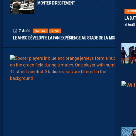
MONTER DIRECTEMENT.
SUPPOR
LA BU
4 Août
7 Août
BOUTIQUE
STADE
LE MHSC DÉVELOPPE LA FAN EXPÉRIENCE AU STADE DE LA MOSSON
7
Août
EFFECT
L
E
S
N
O
U
V
E
A
U
X
N
U
M
É