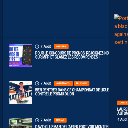
C
E
À
D
I
J
O
N
7 Août
CONCOURS
POUR LE CONCOURS DE PRONOS, REJOIGNEZ-NOUS
SUR MPP ET GLANEZ LES RÉCOMPENSES !
7 Août
AVANT-MATCH
MHSC-DFCO
BIEN RENTRER DANS CE CHAMPIONNAT DE LIGUE 2
CONTRE LE PROMU DIJON
LIGUE 2
LAUREN
AUTOM
4 Août
7 Août
MÉDIAS
DAVID GLUZMAN DE L’AFTER FOOT VOIT MONTPELLIER