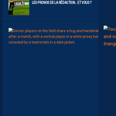
LES PRONOS DE LA RÉDACTION… ET VOUS ?
7
Août
MERCA
T
É
J
I
S
A
V
A
N
I
E
R
,
B
R
Y
A
N
T
E