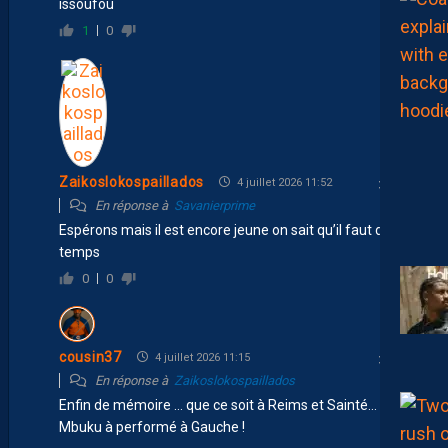
issoufou
1
0
Zaikoslokospaillados
4 juillet 2026 11:52
En réponse à
Savanierprime
Espérons mais il est encore jeune on sait qu’il faut du
temps
0
0
cousin37
4 juillet 2026 11:15
En réponse à
Zaikoslokospaillados
Enfin de mémoire … que ce soit à Reims et Sainté…
Mbuku à performé à Gauche !