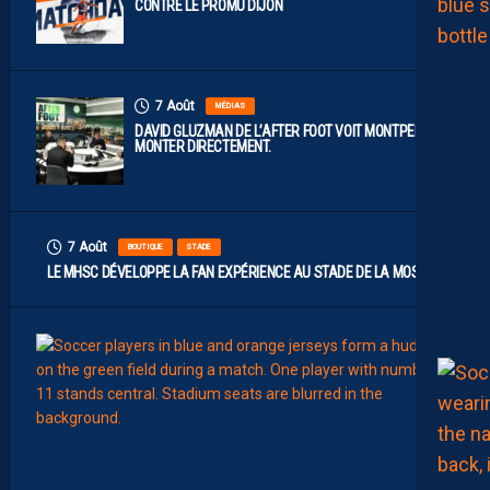
CONTRE LE PROMU DIJON
7 Août
MÉDIAS
DAVID GLUZMAN DE L’AFTER FOOT VOIT MONTPELLIER
MONTER DIRECTEMENT.
7 Août
BOUTIQUE
STADE
LE MHSC DÉVELOPPE LA FAN EXPÉRIENCE AU STADE DE LA MOSSON
7
Août
EFFECT
L
E
S
N
O
U