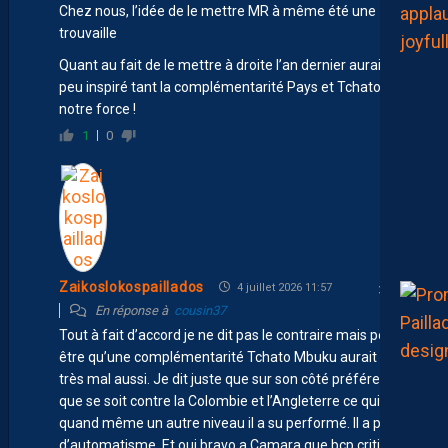
Chez nous, l’idée de le mettre MR à même été une
trouvaille
Quant au fait de le mettre à droite l’an dernier aurait été
peu inspiré tant la complémentarité Pays et Tchato était
notre force !
1
0
Zaikoslokospaillados
4 juillet 2026 11:57
En réponse à
cousin37
Tout à fait d’accord je ne dit pas le contraire mais peut-
être qu’une complémentarité Tchato Mbuku aurait fait
très mal aussi. Je dit juste que sur son côté préférentiel
que se soit contre la Colombie et l’Angleterre ce qui est
quand même un autre niveau il a su performé. Il a plus
d’automatisme. Et oui bravo a Camara que bcp critique