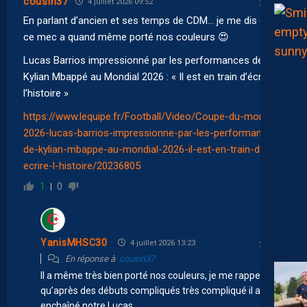
cousin37
4 juillet 2026 09:52
En parlant d’ancien et ses temps de CDM… je me dis que
ce mec a quand même porté nos couleurs 😍
Lucas Barrios impressionné par les performances de
Kylian Mbappé au Mondial 2026 : « Il est en train d’écrire
l’histoire »
https://www.lequipe.fr/Football/Video/Coupe-du-monde-
2026-lucas-barrios-impressionne-par-les-performances-
de-kylian-mbappe-au-mondial-2026-il-est-en-train-d-
ecrire-l-histoire/20236805
1
0
YanisMHSC30
4 juillet 2026 13:23
En réponse à
cousin37
Il a même très bien porté nos couleurs, je me rappelle
qu’après des débuts compliqués très compliqué il avait
enchaîné notre Lucas.