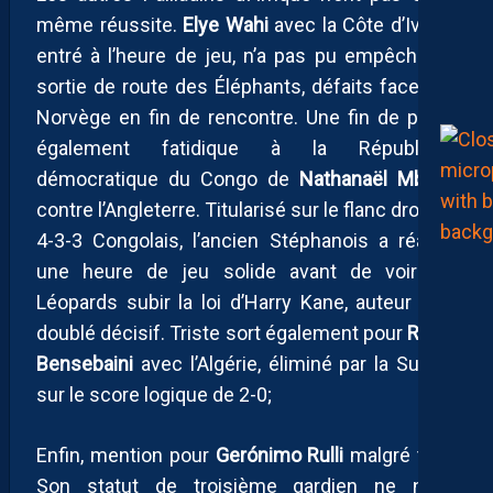
même réussite.
Elye Wahi
avec la Côte d’Ivoire,
entré à l’heure de jeu, n’a pas pu empêcher la
sortie de route des Éléphants, défaits face à la
Norvège en fin de rencontre. Une fin de partie
également fatidique à la République
démocratique du Congo de
Nathanaël
Mbuku
contre l’Angleterre. Titularisé sur le flanc droit du
4-3-3 Congolais, l’ancien Stéphanois a réalisé
une heure de jeu solide avant de voir les
Léopards subir la loi d’Harry Kane, auteur d’un
doublé décisif. Triste sort également pour
Ramy
Bensebaini
avec l’Algérie, éliminé par la Suisse
sur le score logique de 2-0;
Enfin, mention pour
Gerónimo Rulli
malgré tout.
Son statut de troisième gardien ne nous