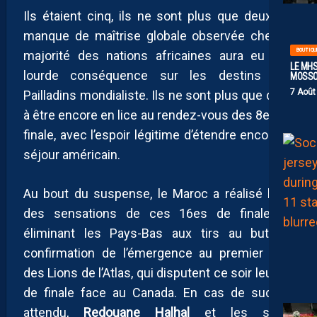
Ils étaient cinq, ils ne sont plus que deux. Le
manque de maîtrise globale observée chez la
BOUTIQU
majorité des nations africaines aura eu une
LE MHS
lourde conséquence sur les destins des
MOSS
7 Août
Pailladins mondialiste. Ils ne sont plus que deux
à être encore en lice au rendez-vous des 8es de
finale, avec l’espoir légitime d’étendre encore le
séjour américain.
Au bout du suspense, le Maroc a réalisé l’une
des sensations de ces 16es de finale en
éliminant les Pays-Bas aux tirs au but. La
confirmation de l’émergence au premier plan
des Lions de l’Atlas, qui disputent ce soir leur 8e
de finale face au Canada. En cas de succès
attendu,
Redouane Halhal
et les siens