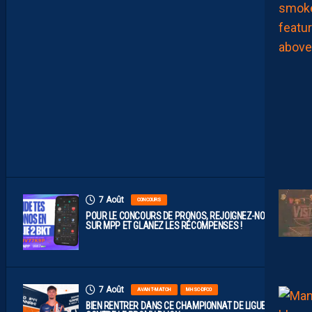
O
B
A
B
L
E
F
A
C
E
À
D
I
J
O
N
7 Août
CONCOURS
POUR LE CONCOURS DE PRONOS, REJOIGNEZ-NOUS
SUR MPP ET GLANEZ LES RÉCOMPENSES !
7 Août
AVANT-MATCH
MHSC-DFCO
BIEN RENTRER DANS CE CHAMPIONNAT DE LIGUE 2