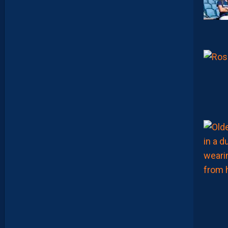
D
A
V
I
D
G
L
U
Z
M
A
N
D
E
L
’
A
F
T
E
R
F
O
O
T
.
L
E
S
R
E
P