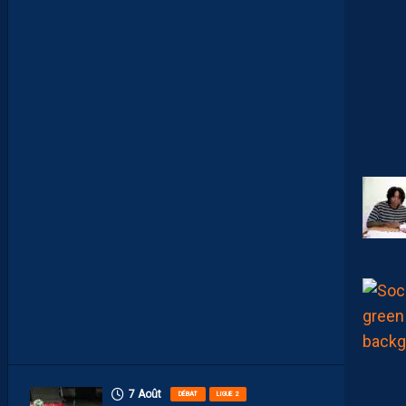
V
E
A
U
X
N
U
M
É
R
O
S
D
E
N
O
S
P
A
I
L
L
A
D
I
N
S
7 Août
DÉBAT
LIGUE 2