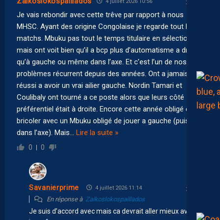
Zaikoslokospaillados
4 juillet 2026 10:56
Je vais rebondir avec cette trêve par rapport à nous
MHSC. Ayant des origine Congolaise je regarde tout les
matchs. Mbuku pas tout le temps titulaire en sélection
mais ont voit bien qu’il a bcp plus d’automatisme a droite
qu’à gauche ou même dans l’axe. Et c’est l’un de nos
problèmes récurrent depuis des années. Ont a jamais
réussi a avoir un vrai ailier gauche. Nordin Tamari et
Coulibaly ont tourné a ce poste alors que leurs côté
préférentiel était à droite. Encore cette année obligé de
bricoler avec un Mbuku obligé de jouer a gauche (puis
dans l’axe). Mais
…
Lire la suite »
0
0
Savanierprime
4 juillet 2026 11:14
En réponse à
Zaikoslokospaillados
Je suis d’accord avec mais ca devrait aller mieux avec