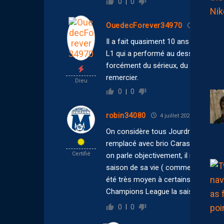
0
0
OuedecForever34970
5 juillet 2
Il a fait quasiment 10 ans chez nous 
L1 qui a performé au dessus pendant
forcément du sérieux, du travail. il 
remercier.
Dieu
0
0
robin34080
4 juillet 2026 23:32
On considère tous Jourdren comme un
remplacé avec brio Carasso qui s’est
Certifié
on parle objectivement, il n’avait pas
saison de sa vie ( comme beaucoup de
été très moyen à certains moments d
Champions League la saison suivante
0
0