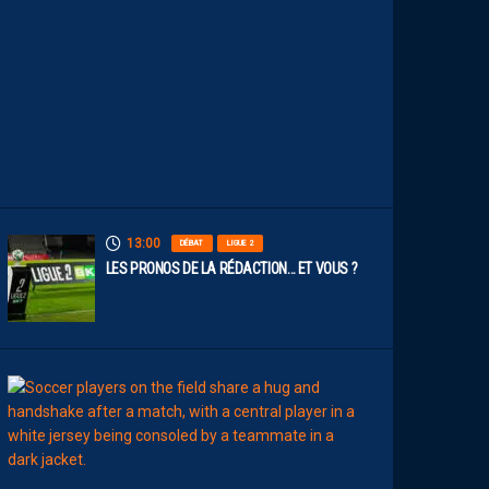
O
S
P
A
I
L
L
A
D
I
N
S
13:00
DÉBAT
LIGUE 2
LES PRONOS DE LA RÉDACTION… ET VOUS ?
12:00
MERCATO
T
É
J