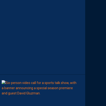
D
E
M
O
H
A
M
E
D
T
O
U
B
A
C
H
E
-
T
E
R
11:00
AP TV
MÉDIAS
A
P