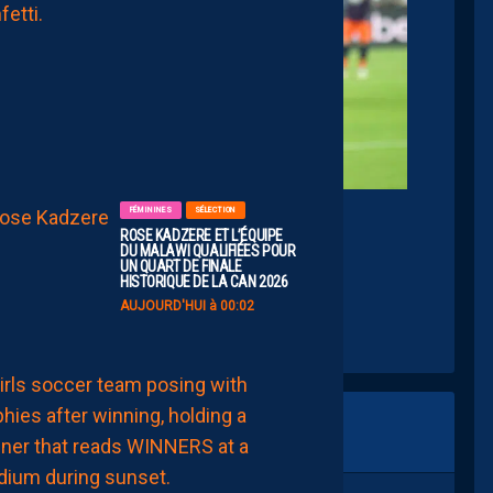
À
UN
PROMU
AMBITIEUX
AUJOURD'HUI
à
07:00
FÉMININES
SÉLECTION
y Alexandre DimouIcon Sport
ROSE KADZERE ET L’ÉQUIPE
DU MALAWI QUALIFIÉES POUR
UN QUART DE FINALE
HISTORIQUE DE LA CAN 2026
AUJOURD'HUI à 00:02
FÉMININES
FORMATION
SÉLECTION
CHAÏMA
MAATOUG
ET