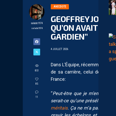
ANECDOTE
GEOFFREY JOURDR
salade1974
QU’ON AVAIT ÉT
salade1974
GARDIEN”
4 JUILLET 2026
Dans L’Équipe, récemment, Geoff
851
de sa carrière, celui de ne ja
France:
85
“
Peut-être que je m’enflamme, 
11
serait-ce qu’une présélection 
méritais
. Ça ne m’a pas empêch
gravir les échelons et aller ta