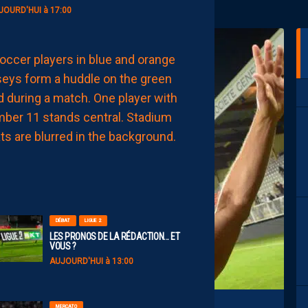
JOURD'HUI à 17:00
EFFECTIF
LES
NOUVEAUX
NUMÉROS
DE
NOS
PAILLADINS
AUJOURD'HUI
à
15:00
DÉBAT
LIGUE 2
LES PRONOS DE LA RÉDACTION… ET
VOUS ?
AUJOURD'HUI à 13:00
MERCATO