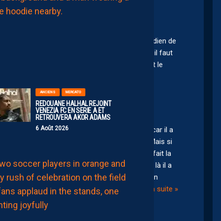
INSIDE
AVEC
SERSOU
026 09:49
6
titulaire, un peu de respect… il a été un bon gardien de
Août
 quelques saisons. pour avoir cette continuité il faut
2026
est resté chez nous aussi et pour tout ça on peut le
ANCIENS
MERCATO
REDOUANE HALHAL REJOINT
VENEZIA FC EN SERIE A ET
RETROUVERA AKOR ADAMS
6 Août 2026
 artisant du titre ( et un peu de la remontée car il a
 blessé contre Strasbourg ), ça c’est certain. Mais si
 un niveau excellent non plus. L’année du titre il fait la
LIGUE 2
 joueurs de cet effectif d’ailleurs ), et même là il a
JULIEN
e la saison. Il n’a pas non plus été rassurant en
LAPORTE:
“EN
. C’etait juste un bon gardien de L1 qui
…
Lire la suite »
RESTANT,
LA
FAMILLE
NICOLLIN
A