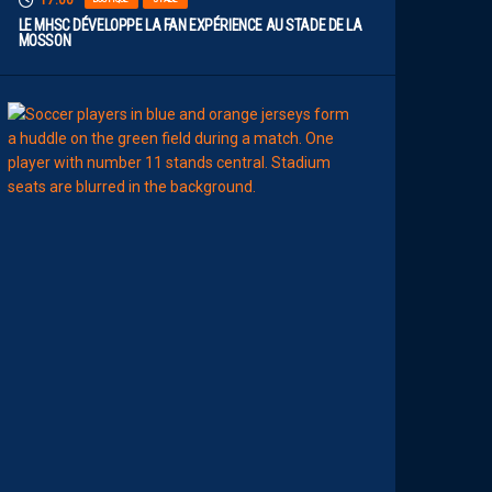
17:00
LE MHSC DÉVELOPPE LA FAN EXPÉRIENCE AU STADE DE LA
MOSSON
15:00
EFFECTIF
L
E
S
N
O
U
V
E
A
U
X
N
U
M
É
R
O
S
D
E
N