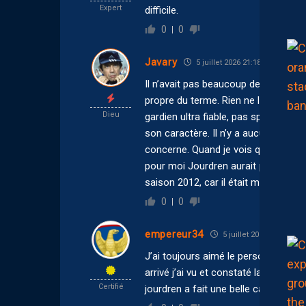
Expert
difficile.
0
0
Javary
5 juillet 2026 21:18
Il n’avait pas beaucoup de défauts. M
propre du terme. Rien ne le faisait re
Dieu
gardien ultra fiable, pas spectaculai
son caractère. Il n’y a aucun souve
concerne. Quand je vois qu’un Aréo
pour moi Jourdren aurait pu bénéfi
saison 2012, car il était méritant. Ap
0
0
empereur34
5 juillet 2026 11:44
J’ai toujours aimé le personnage et 
arrivé j’ai vu et constaté la différ
Certifié
jourdren a fait une belle carrière et 