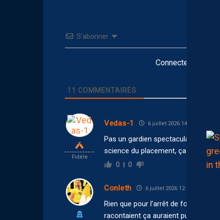
S’abonner
Connectez-vous po
11
COMMENTAIRES
Vedas-1
6 juillet 2026 14:10
Pas un gardien spectaculaire, mais 
science du placement, ça compte.
Fidèle
0
0
Conleth
6 juillet 2026 12:11
Rien que pour l’arrêt de folie sur l
racontaient ça auraient pu se taire