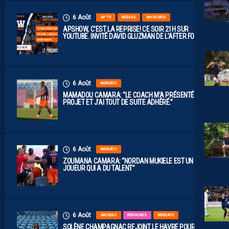
6 Août
AP TV
MÉDIAS
MHSC-DFCO
APSHOW, C’EST LA REPRISE! CE SOIR 21H SUR
YOUTUBE. INVITÉ DAVID GLUZMAN DE L’AFTER FOOT.
6 Août
MERCATO
MAMADOU CAMARA: “LE COACH M’A PRÉSENTÉ LE
PROJET ET J’AI TOUT DE SUITE ADHÉRÉ.”
6 Août
MERCATO
ZOUMANA CAMARA: “NORDAN MUKIELE EST UN
JOUEUR QUI A DU TALENT”
6 Août
ANCIENS
FÉMININES
MERCATO
SOLÈNE CHAMPAGNAC REJOINT LE HAVRE POUR UN