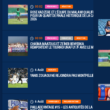
00:02
FÉMININES
SÉLECTION
ROSE KADZERE ET L’ÉQUIPE DU MALAWI QUALIFIÉES
POUR UN QUART DE FINALE HISTORIQUE DE LA CAN
2026
00:00
FÉMININES
FORMATION
SÉLECTION
CHAÏMA MAATOUG ET ZEÏNEB BENYEBKA
REMPORTENT LE TOURNOI UNAF U17F AVEC LE MAROC
6 Août
MERCATO
YANIS ZOUAOUI NE REJOINDRA PAS MONTPELLIER…
6 Août
CHRONIQUES
PAILLADEVINTAGE
PAILLADEVINTAGE #15 – LES ANTIQUITÉS DE LA