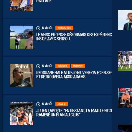
PAILLADE
6 Août
ACTUALITÉS
LE MHSC PROPOSE DÉSORMAIS DES EXPÉRIENCES
INSIDE AVEC SERSOU
6 Août
ANCIENS
MERCATO
REDOUANE HALHAL REJOINT VENEZIA FC EN SERIE A
ET RETROUVERA AKOR ADAMS
6 Août
LIGUE 2
JULIEN LAPORTE: “EN RESTANT, LA FAMILLE NICOLLIN A
RAMENÉ UN ÉLAN AU CLUB.”