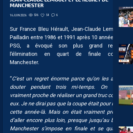
MANCHESTER
536
54
6
16 JUIN 2026
Sur France Bleu Hérault, Jean-Claude Lemoult,
Pailladin entre 1986 et 1991 après 10 années au
PSG, a évoqué son plus grand regret,
l’élimination en quart de finale contre
Manchester.
“
C’est un regret énorme parce qu’on les a fait
douter pendant trois mi-temps. On était
vraiment proche de réaliser un grand truc contre
eux. Je ne dirai pas que la coupe était pour nous
cette année-là. Mais on était vraiment proche
d’aller encore plus loin, presque jusqu’au bout.
Manchester s’impose en finale et se qualifie