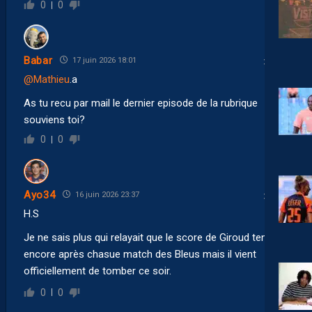
0
0
Babar
17 juin 2026 18:01
@Mathieu
.a
As tu recu par mail le dernier episode de la rubrique
souviens toi?
0
0
Ayo34
16 juin 2026 23:37
H.S
Je ne sais plus qui relayait que le score de Giroud tenait
encore après chasue match des Bleus mais il vient
officiellement de tomber ce soir.
0
0