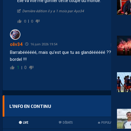
Elle va vite me gonfler cette coupe du monde.
Dernière édition il y a 1 mois par Ayo34
0
0
oliv34
16 juin 2026 19:54
Barrabéééééé, mais qu’est que tu as glandéééééé ??
bordel !!!
1
0
L’INFO EN CONTINU
🔴 LIVE
💬 DÉBATS
🔥 POPULAIRES