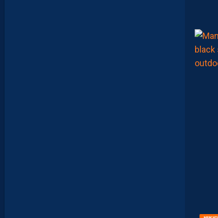
N
E
F
A
U
T
P
A
S
S
E
F
I
X
E
R
D
E
L
I
M
I
T
E
S
.
I
L
F
A
U
T
MERCAT