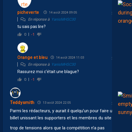
picheverte
14 août 2024 09:05
En réponse à
YanisMHSC30
tu sais pas lire?
0
-1
Orange et bleu
14 août 2024 11:03
En réponse à
YanisMHSC30
Rassurez moi c’était une blague?
0
-1
Teddysmith
13 août 2024 22:05
Parmi les rédacteurs, y aurait il quelqu’un pour faire un
billet unissant les supporters et les membres du site ?
trop de tensions alors que la compétition n’a pas