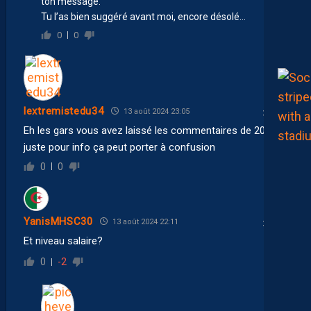
ton message.
Tu l’as bien suggéré avant moi, encore désolé…
0
0
lextremistedu34
13 août 2024 23:05
Eh les gars vous avez laissé les commentaires de 2023
juste pour info ça peut porter à confusion
0
0
YanisMHSC30
13 août 2024 22:11
Et niveau salaire?
0
-2