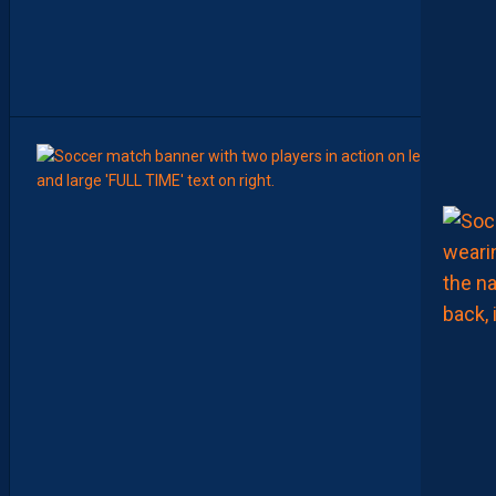
U
M
A
T
C
H
8
Août
APRÈS
MHSC
M
H
S
C
1
-
1
D
F
C
O
:
D
E
S
D
É