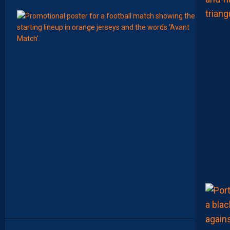
8
Août
MHSC-
L
A
C
O
M
P
O
S
I
T
I
O
N
O
F
F
I
C
I
E
L
L
E