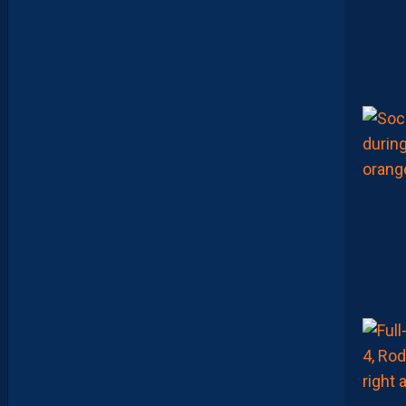
R
E
P
R
I
S
E
!
C
E
S
O
I
R
2
1
H
S
U
R
Y
O
U
T
U
B
E
.
I
N
V
I