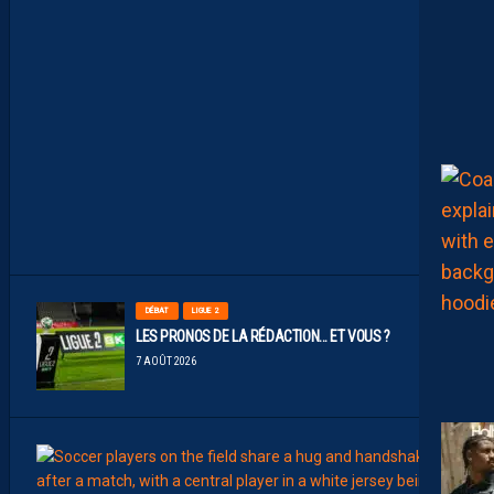
N
O
S
P
A
I
L
L
A
D
I
N
S
7
AOÛT
2026
DÉBAT
LIGUE 2
LES PRONOS DE LA RÉDACTION… ET VOUS ?
7 AOÛT 2026
MERCA
T
É