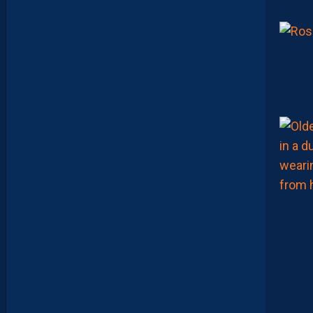
N
I
S
Z
O
U
A
O
U
I
N
E
R
E
J
O
I
N
D
R
A
P
A
S
M
O
N
T
P
E
L
L