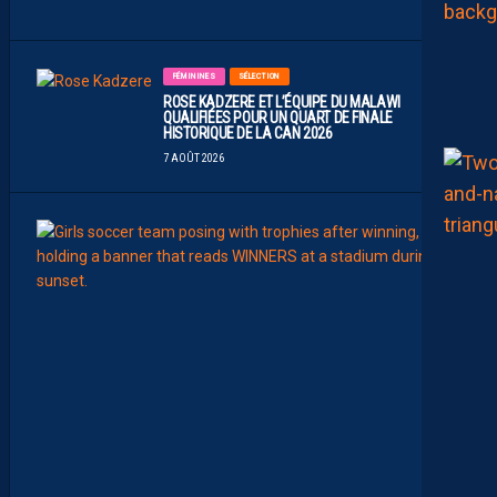
2026
FÉMININES
SÉLECTION
ROSE KADZERE ET L’ÉQUIPE DU MALAWI
QUALIFIÉES POUR UN QUART DE FINALE
HISTORIQUE DE LA CAN 2026
7 AOÛT 2026
FÉMIN
FORM
SÉLE
C
H
A
Ï
M
A
M
A
A
T
O
U
G