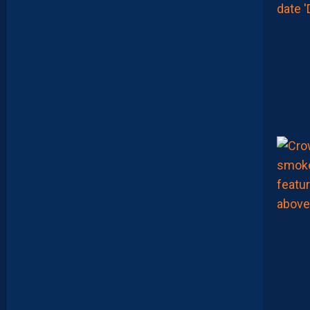
E
N
C
O
R
E
,
L
A
P
A
I
L
L
A
D
E
E
N
B
A
R
R
A
G
E
S
D
’
A
C
C