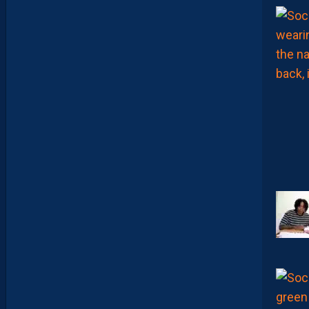
D
E
R
I
G
U
E
U
R
F
A
C
E
À
U
N
P
R
O
M
U
A
M
B
I
T
I
E
U
X
7
AOÛT