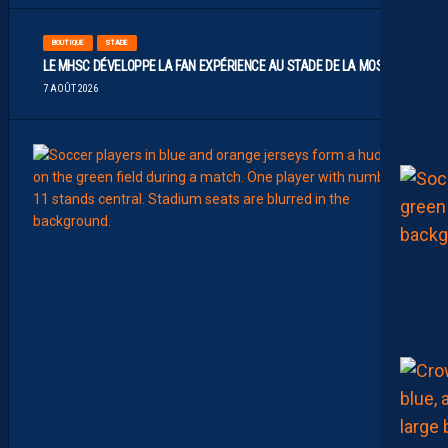
BOUTIQUE
STADE
LE MHSC DÉVELOPPE LA FAN EXPÉRIENCE AU STADE DE LA MOSSON
7 AOÛT 2026
EFFECT
L
E
S
N
O
U
V
E
A
U
X
N
U
M
É
R
O
S
D
E