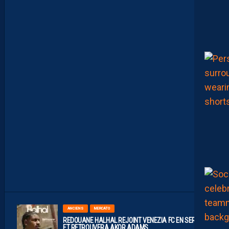
I
E
N
C
E
S
I
N
S
I
D
E
A
V
E
C
S
E
R
S
O
U
6
AOÛT
2026
ANCIENS
MERCATO
REDOUANE HALHAL REJOINT VENEZIA FC EN SERIE A
ET RETROUVERA AKOR ADAMS