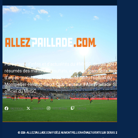
Pure player d'infos et d'actualités du #MHSC, depuis 2007. News,
résumés des matches, résultats, analyses, transferts, notes
d'arpès-matchs, photos, vidéos. Toute l'actu football du
Montpellier-Hérault-Sport-Club c'est sur #AllezPaillade. Site non-
officiel du MHSC
FACEBOOK
TWITTER
INSTAGRAM
TWITCH
© 2026 -
ALLEZPAILLADE.COM
FIDÈLE AU
MONTPELLIER-HÉRAULT-SPORT-CLUB
DEPUIS 2007