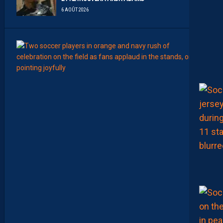
6 AOÛT 2026
LIGUE 2
J
U
L
I
E
N
L
A
P
O
R
T
E
:
“
E
N
R
E
S
T
A
N
T
,