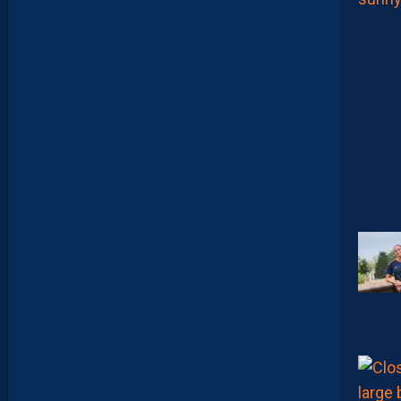
E
L
’
A
F
T
E
R
F
O
O
T
.
L
E
S
R
E
P
L
A
Y
S
S
O
N
T
D
I
S
P
O