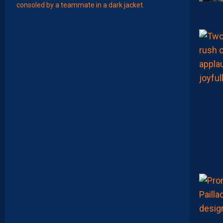
J
I
S
A
V
A
N
I
E
R
,
B
R
Y
A
N
T
E
I
X
E
I
R
A
…
L
E
S
I
N
F
O