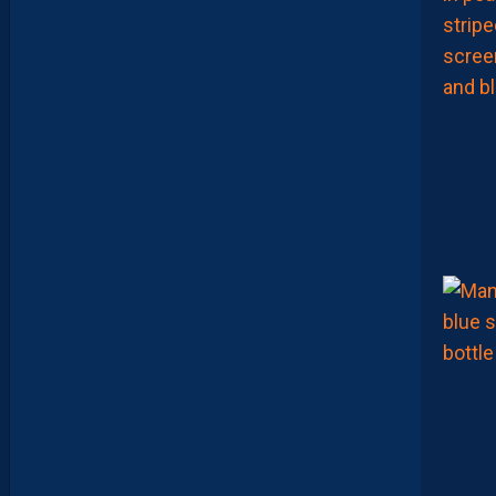
L
A
F
A
M
I
L
L
E
N
I
C
O
L
L
I
N
A
R
A
M
E
N
É
U
N
É
L
A
N
A
U