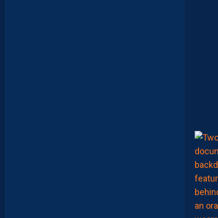
T
É
D
A
V
I
D
G
L
U
Z
M
A
N
D
E
L
’
A
F
T
E
R
F
O
O
T
.
6
AOÛT
2026