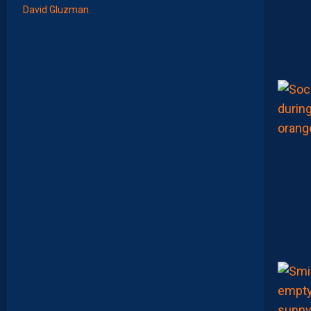
A
P
S
H
O
W
S
0
2
#
0
1
,
I
N
V
I
T
É
D
A
V
I
D
G
L
U
Z
M
A
N
D