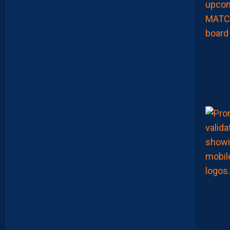
R
S
Q
U
I
S
E
D
É
C
O
U
V
R
E
N
T
E
T
Q
U
I
J
O
U
E
N
T
E
N
S
E