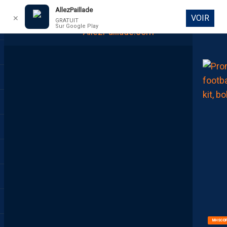
AllezPaillade
VOIR
✕
GRATUIT
Sur Google Play
DIRECT
MHSC-DF