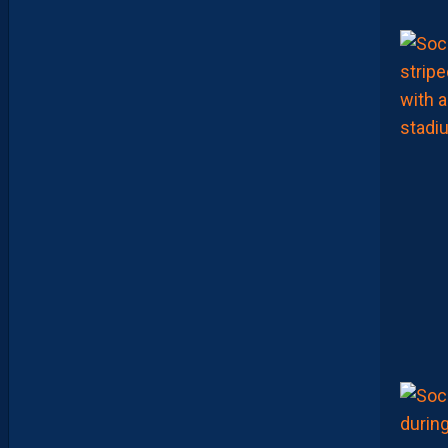
L
I
S
E
Z
V
O
T
R
E
M
E
I
L
L
E
U
R
P
A
I
L
L
A
D
I
N
D
U
M
A
T