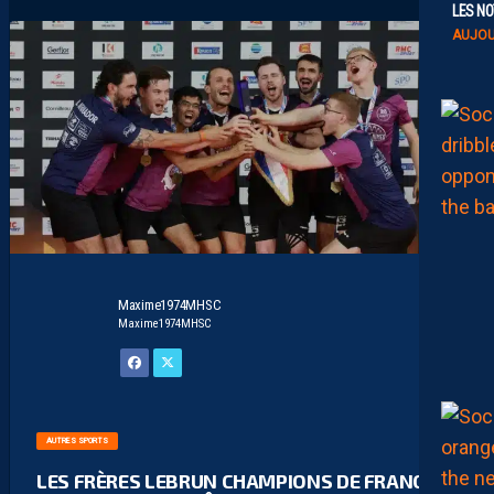
LES NO
AUJOU
Maxime1974MHSC
Maxime1974MHSC
AUTRES SPORTS
LES FRÈRES LEBRUN CHAMPIONS DE FRANCE