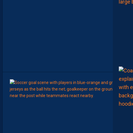
T
E
S
D
E
L
A
R
É
D
A
C
T
I
O
N
9
Août
LIGUE 2
L
E
M
H
S
C
7
È
M