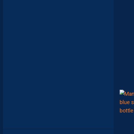
S
D
E
M
A
T
U
R
I
T
É
P
O
U
R
N
O
S
P
A
I
L
L
A
D
I
N
S
”