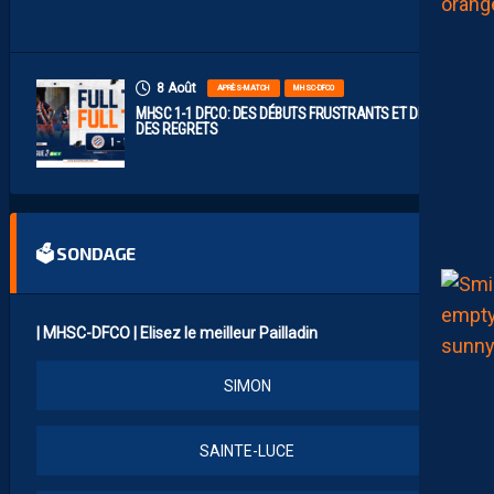
C
H
8 Août
APRÈS-MATCH
MHSC-DFCO
MHSC 1-1 DFCO: DES DÉBUTS FRUSTRANTS ET DÉJÀ
DES REGRETS
🗳 SONDAGE
| MHSC-DFCO | Elisez le meilleur Pailladin
SIMON
SAINTE-LUCE