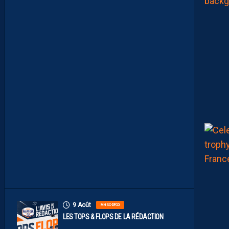
E
R
É
S
U
M
É
V
I
D
É
O
D
E
L
A
R
E
N
C
O
N
T
R
E
9 Août
MHSC-DFCO
LES TOPS & FLOPS DE LA RÉDACTION