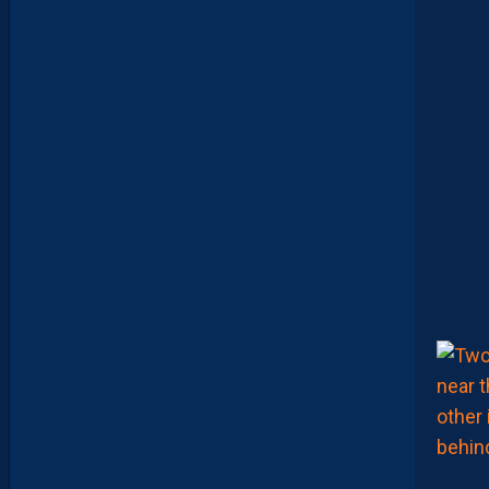
E
L
E
T
O
Q
U
I
N
(
I
C
I
)
:
“
O
N
A
T
T
E
N
D
U
N
P
E
U
P
L
U