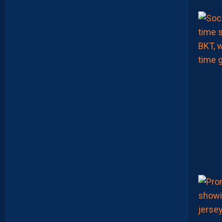
A
R
A
T
I
O
N
E
N
B
A
T
T
A
N
T
L
A
R
G
E
M
E
N
T
L
’
O
G
C
N
I