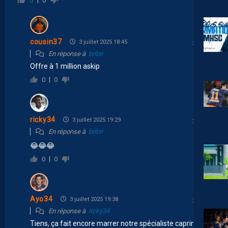
3
0
cousin37
3 juillet 2025 18:45
En réponse à
bribri
Offre à 1 million askip
0
0
ricky34
3 juillet 2025 19:29
En réponse à
bribri
😂
😂
😂
0
0
Ayo34
3 juillet 2025 19:38
En réponse à
ricky34
Tiens, ça fait encore marrer notre spécialiste caprin.