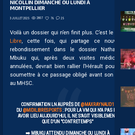
NICOLLIN DIMANCHE OU LUNDI À
MONTPELLIER
2807
76
25
3 JUILLET 2025
Voilà un dossier qui n’en finit plus. C’est le
Midi
Libre
, cette fois, qui partage ce nouveau
rebondissement dans le dossier Nathanaël
Mbuku qui, après deux visites médicales
annulées, devrait bien rallier l’Hérault pour se
soumettre à ce passage obligé avant son prêt
au MHSC.
CONFIRMATION LN AUPRÈS DE
@MAXRAYNAUD1
DU
@MIDILIBRESPORTS
: POUR LA VM QUI N'A PAS PU
AVOIR LIEU AUJOURD'HUI, IL NE S'AGIT VISIBLEMENT
QUE D'UN "CONTRETEMPS"
➡️ MBUKU ATTENDU DIMANCHE OU LUNDI À