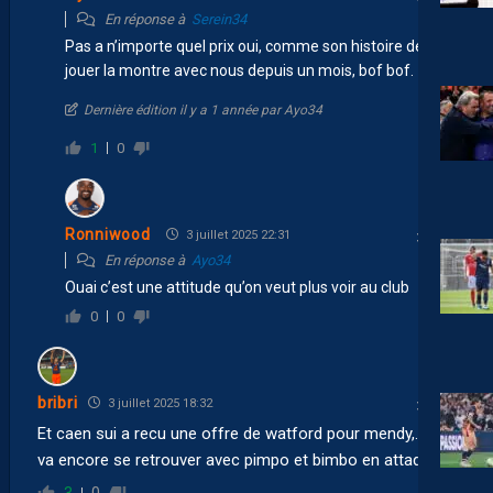
En réponse à
Serein34
Pas a n’importe quel prix oui, comme son histoire de
jouer la montre avec nous depuis un mois, bof bof.
Dernière édition il y a 1 année par Ayo34
1
0
Ronniwood
3 juillet 2025 22:31
En réponse à
Ayo34
Ouai c’est une attitude qu’on veut plus voir au club
0
0
bribri
3 juillet 2025 18:32
Et caen sui a recu une offre de watford pour mendy,.. on
va encore se retrouver avec pimpo et bimbo en attaque