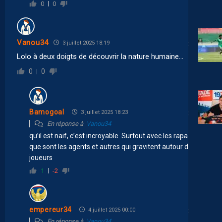
0
0
Vanou34
3 juillet 2025 18:19
Lolo à deux doigts de découvrir la nature humaine…
0
0
Bamogoal
3 juillet 2025 18:23
En réponse à
Vanou34
qu’il est naif, c’est incroyable. Surtout avec les rapaces
que sont les agents et autres qui gravitent autour des
joueurs
1
-2
empereur34
4 juillet 2025 00:00
En réponse à
Vanou34