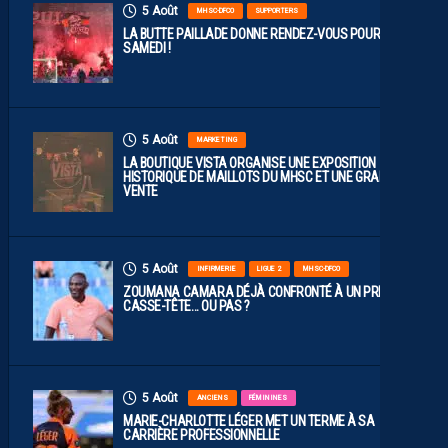
5 Août
MHSC-DFCO
SUPPORTERS
LA BUTTE PAILLADE DONNE RENDEZ-VOUS POUR
SAMEDI !
5 Août
MARKETING
LA BOUTIQUE VISTA ORGANISE UNE EXPOSITION
HISTORIQUE DE MAILLOTS DU MHSC ET UNE GRANDE
VENTE
5 Août
INFIRMERIE
LIGUE 2
MHSC-DFCO
ZOUMANA CAMARA DÉJÀ CONFRONTÉ À UN PREMIER
CASSE-TÊTE… OU PAS ?
5 Août
ANCIENS
FÉMININES
MARIE-CHARLOTTE LÉGER MET UN TERME À SA
CARRIÈRE PROFESSIONNELLE