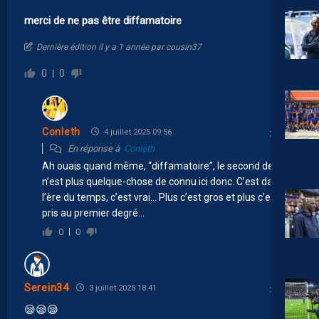
merci de ne pas être diffamatoire
Dernière édition il y a 1 année par cousin37
0
0
Conleth
4 juillet 2025 09:56
En réponse à
Conleth
Ah ouais quand même, “diffamatoire”, le second degré
n’est plus quelque-chose de connu ici donc. C’est dans
l’ère du temps, c’est vrai… Plus c’est gros et plus c’est
pris au premier degré…
0
0
Serein34
3 juillet 2025 18:41
😪
😪
😪