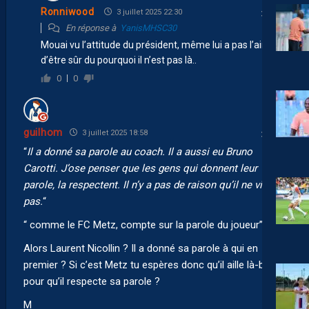
Ronniwood
3 juillet 2025 22:30
En réponse à
YanisMHSC30
Mouai vu l’attitude du président, même lui a pas l’air
d’être sûr du pourquoi il n’est pas là..
0
0
guilhom
3 juillet 2025 18:58
“
Il a donné sa parole au coach. Il a aussi eu Bruno
Carotti. J’ose penser que les gens qui donnent leur
parole, la respectent. Il n’y a pas de raison qu’il ne vienne
pas.
“
“
comme le FC Metz, compte sur la parole du joueur”
Alors Laurent Nicollin ? Il a donné sa parole à qui en
premier ? Si c’est Metz tu espères donc qu’il aille là-bas
pour qu’il respecte sa parole ?
M