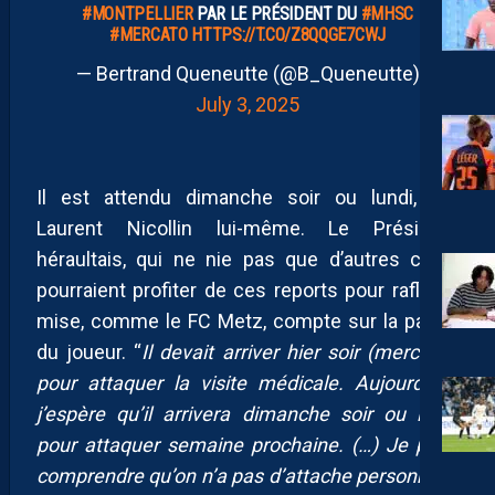
#MONTPELLIER
PAR LE PRÉSIDENT DU
#MHSC
#MERCATO
HTTPS://T.CO/Z8QQGE7CWJ
— Bertrand Queneutte (@B_Queneutte)
July 3, 2025
Il est attendu dimanche soir ou lundi, par
Laurent Nicollin lui-même. Le Président
héraultais, qui ne nie pas que d’autres clubs
pourraient profiter de ces reports pour rafler la
mise, comme le FC Metz, compte sur la parole
du joueur. “
Il devait arriver hier soir (mercredi)
pour attaquer la visite médicale. Aujourd’hui,
j’espère qu’il arrivera dimanche soir ou lundi
pour attaquer semaine prochaine. (…) Je peux
comprendre qu’on n’a pas d’attache personnelle