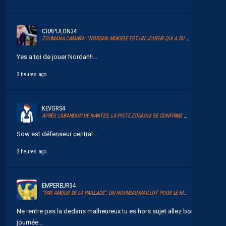
CRAPULON34
ZOUMANA CAMARA: “NORDAN MUKIELE EST UN JOUEUR QUI A DU TALENT”
Yes a toi de jouer Nordan!!...
2 heures ago
KEVGRS4
APRÈS L’ABANDON DE NANTES, LA PISTE ZOUAOUI SE CONFIRME À MONTPELLIER
Sow est défenseur central...
2 heures ago
EMPEREUR34
“PAR AMOUR DE LA PAILLADE”, UN NOUVEAU MAILLOT POUR LE MHSC
Ne rentre pas la dedans malheureux tu es hors sujet allez bonne
journée...