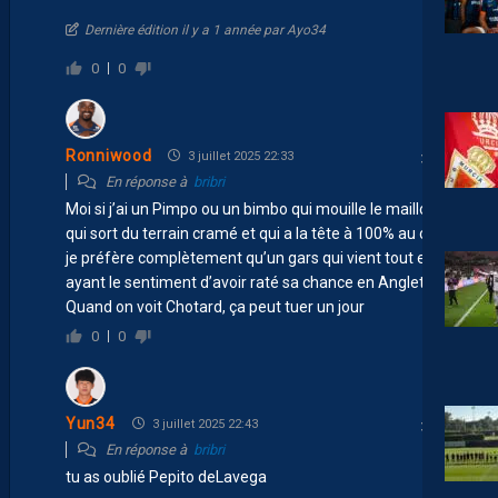
Dernière édition il y a 1 année par Ayo34
0
0
Ronniwood
3 juillet 2025 22:33
En réponse à
bribri
Moi si j’ai un Pimpo ou un bimbo qui mouille le maillot,
qui sort du terrain cramé et qui a la tête à 100% au club
je préfère complètement qu’un gars qui vient tout en
ayant le sentiment d’avoir raté sa chance en Angleterre.
Quand on voit Chotard, ça peut tuer un jour
0
0
Yun34
3 juillet 2025 22:43
En réponse à
bribri
tu as oublié Pepito deLavega