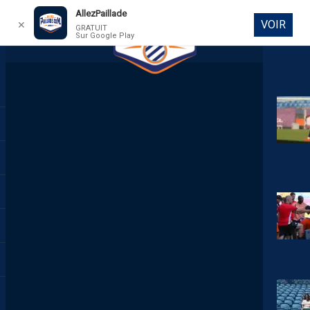
AllezPaillade
VOIR
✕
GRATUIT
Sur Google Play
DIRECT