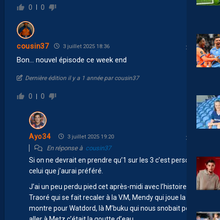
0
0
cousin37
3 juillet 2025 18:36
Bon… nouvel épisode ce week end
Dernière édition il y a 1 année par cousin37
0
0
Ayo34
3 juillet 2025 19:20
En réponse à
cousin37
Si on ne devrait en prendre qu’1 sur les 3 c’est perso
celui que j’aurai préféré.
J’ai un peu perdu pied cet après-midi avec l’histoire de
Traoré qui se fait recaler à la V.M, Mendy qui joue la
montre pour Watdord, là M’buku qui nous snobait pour
aller à Metz c’était la goutte d’eau.