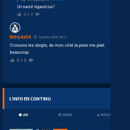
Un sacré nigaud oui !
0
0
MrHyde34
3 juillet 2025 18:12
Croisons les doigts, de mon côté la piste me plait
beaucoup.
0
0
L’INFO EN CONTINU
🔴 LIVE
💬 DÉBATS
🔥 POPULAIRES