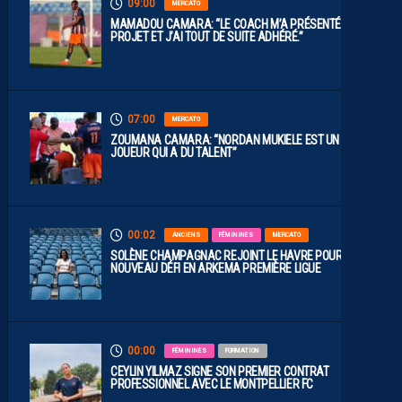
09:00
MERCATO
MAMADOU CAMARA: “LE COACH M’A PRÉSENTÉ LE
PROJET ET J’AI TOUT DE SUITE ADHÉRÉ.”
07:00
MERCATO
ZOUMANA CAMARA: “NORDAN MUKIELE EST UN
JOUEUR QUI A DU TALENT”
00:02
ANCIENS
FÉMININES
MERCATO
SOLÈNE CHAMPAGNAC REJOINT LE HAVRE POUR UN
NOUVEAU DÉFI EN ARKEMA PREMIÈRE LIGUE
00:00
FÉMININES
FORMATION
CEYLIN YILMAZ SIGNE SON PREMIER CONTRAT
PROFESSIONNEL AVEC LE MONTPELLIER FC