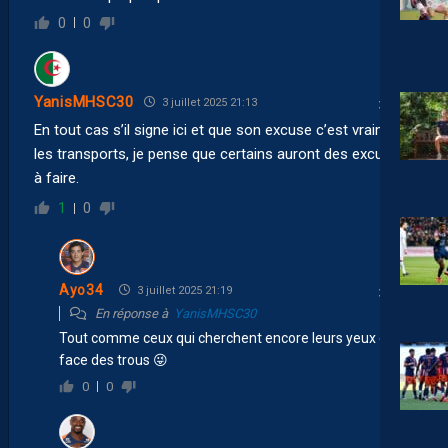
0
0
YanisMHSC30
3 juillet 2025 21:13
En tout cas s’il signe ici et que son excuse c’est vraiment
les transports, je pense que certains auront des excuses
à faire.
1
0
Ayo34
3 juillet 2025 21:19
En réponse à
YanisMHSC30
Tout comme ceux qui cherchent encore leurs yeux en
face des trous 😜
0
0