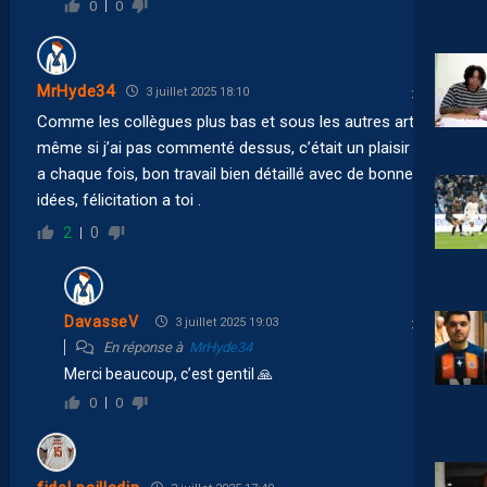
0
0
MrHyde34
3 juillet 2025 18:10
Comme les collègues plus bas et sous les autres articles,
même si j’ai pas commenté dessus, c’était un plaisir a lire
a chaque fois, bon travail bien détaillé avec de bonnes
idées, félicitation a toi .
2
0
DavasseV
3 juillet 2025 19:03
En réponse à
MrHyde34
Merci beaucoup, c’est gentil 🙏
0
0