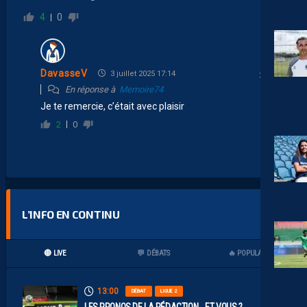
4
0
DavasseV
3 juillet 2025 17:14
En réponse à
Memoire74
Je te remercie, c’était avec plaisir
2
0
L’INFO EN CONTINU
🔴 LIVE
💬 DÉBATS
🔥 POPULAIRES
13:00
DÉBAT
LIGUE 2
LES PRONOS DE LA RÉDACTION… ET VOUS ?