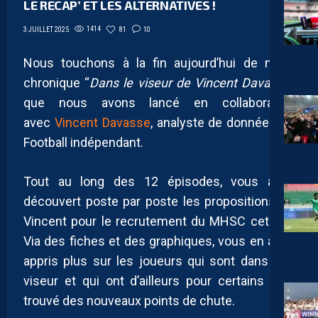
LE RECAP’ ET LES ALTERNATIVES !
1414
81
10
3 JUILLET 2025
Nous touchons à la fin aujourd’hui de notre
chronique “
Dans le viseur de Vincent Davasse
”
que nous avons lancé en collaboration
avec
Vincent Davasse
, analyste de données de
Football indépendant.
Tout au long des 12 épisodes, vous avez
découvert poste par poste les propositions de
Vincent pour le recrutement du MHSC cet été.
Via des fiches et des graphiques, vous en avez
appris plus sur les joueurs qui sont dans son
viseur et qui ont d’ailleurs pour certains déjà
trouvé des nouveaux points de chute.