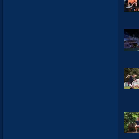
X
E
I
R
A
…
L
E
S
I
N
F
O
S
D
E
M
O
H
A
M
E
D
T
O
U
B
A
C
H
E
-