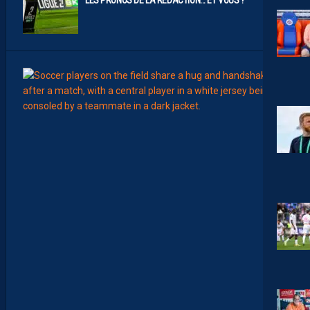
12:00
MERCA
T
É
J
I
S
A
V
A
N
I
E
R
,
B
R
Y
A
N
T
E
I