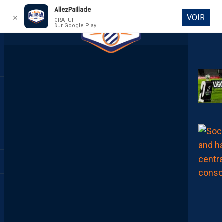
AllezPaillade
VOIR
✕
GRATUIT
Sur Google Play
DIRECT