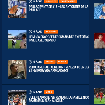
6 Août
CHRONIQUES
PAILLADEVINTAGE
PAILLADEVINTAGE #15 – LES ANTIQUITÉS DE LA
PAILLADE
6 Août
ACTUALITÉS
LE MHSC PROPOSE DÉSORMAIS DES EXPÉRIENCES
INSIDE AVEC SERSOU
6 Août
ANCIENS
MERCATO
REDOUANE HALHAL REJOINT VENEZIA FC EN SERIE A
ET RETROUVERA AKOR ADAMS
6 Août
LIGUE 2
JULIEN LAPORTE: “EN RESTANT, LA FAMILLE NICOLLIN A
RAMENÉ UN ÉLAN AU CLUB.”