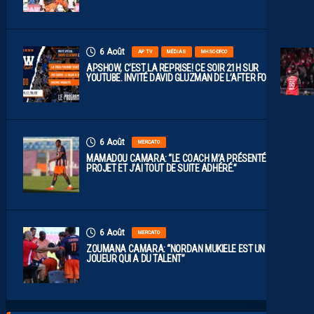
6 Août
AP TV
MÉDIAS
MHSC-DFCO
APSHOW, C’EST LA REPRISE! CE SOIR 21H SUR
YOUTUBE. INVITÉ DAVID GLUZMAN DE L’AFTER FOOT.
6 Août
MERCATO
MAMADOU CAMARA: “LE COACH M’A PRÉSENTÉ LE
PROJET ET J’AI TOUT DE SUITE ADHÉRÉ.”
6 Août
MERCATO
ZOUMANA CAMARA: “NORDAN MUKIELE EST UN
JOUEUR QUI A DU TALENT”