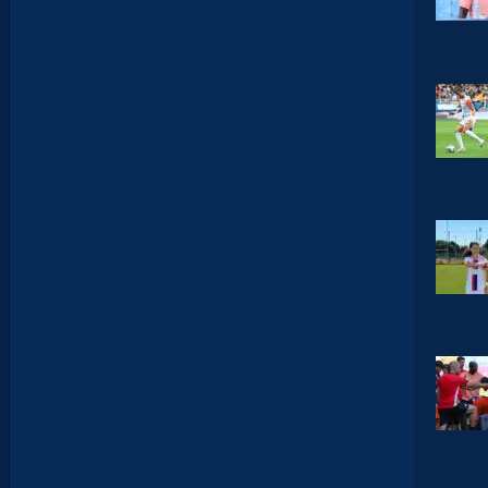
A
V
I
D
G
L
U
Z
M
A
N
D
E
L
’
A
F
T
E
R
F
O
O
T
.
L
E
S
R
E
P
L