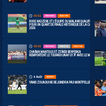
00:02
FÉMININES
SÉLECTION
ROSE KADZERE ET L’ÉQUIPE DU MALAWI QUALIFIÉES
POUR UN QUART DE FINALE HISTORIQUE DE LA CAN
2026
00:00
FÉMININES
FORMATION
SÉLECTION
CHAÏMA MAATOUG ET ZEÏNEB BENYEBKA
REMPORTENT LE TOURNOI UNAF U17F AVEC LE MAROC
6 Août
MERCATO
YANIS ZOUAOUI NE REJOINDRA PAS MONTPELLIER…