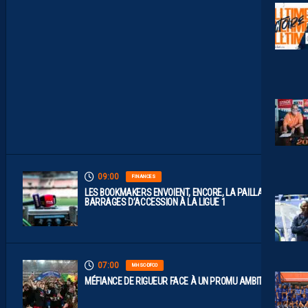
A
Y
S
S
O
N
T
D
I
S
P
O
S
.
09:00
FINANCES
LES BOOKMAKERS ENVOIENT, ENCORE, LA PAILLADE EN
BARRAGES D’ACCESSION À LA LIGUE 1
07:00
MHSC-DFCO
MÉFIANCE DE RIGUEUR FACE À UN PROMU AMBITIEUX