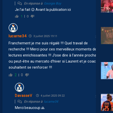
En réponse à
Georgie Boy
Je l’ai fait 😉 Avant la publication ici
1
0
lucarne34
3 juillet 2025 19:11
Franchement je me suis régalé !!! Quel travail de
recherche !!! Merci pour ces merveilleux moments de
lectures enrichissantes !!! J’ose dire à l’année prochaine
ou peut-être au mercato d’hiver si Laurent et je coach
souhaitent se renforcer !!!
2
0
DavasseV
4 juillet 2025 09:22
En réponse à
lucarne34
Merci beaucoup 🙏