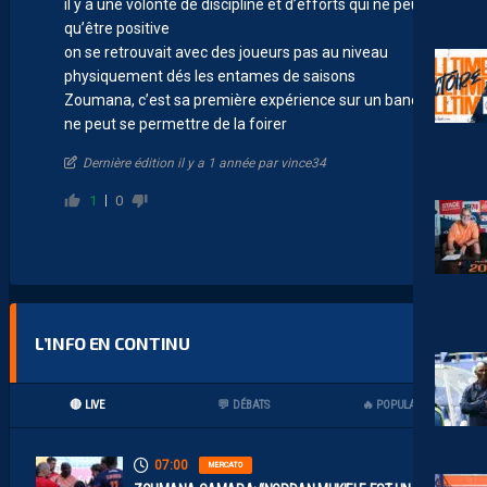
il y a une volonté de discipline et d’efforts qui ne peut
qu’être positive
on se retrouvait avec des joueurs pas au niveau
physiquement dés les entames de saisons
Zoumana, c’est sa première expérience sur un banc, et il
ne peut se permettre de la foirer
Dernière édition il y a 1 année par vince34
1
0
L’INFO EN CONTINU
🔴 LIVE
💬 DÉBATS
🔥 POPULAIRES
07:00
MERCATO