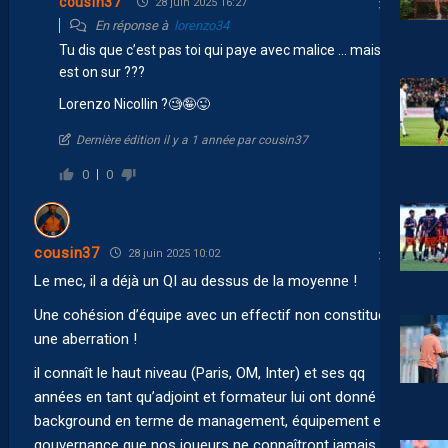
cousin37
28 juin 2025 16:27
En réponse à
lorenzo34
Tu dis que c’est pas toi qui paye avec malice … mais en
est on sur ???
Lorenzo Nicollin ?🧐🤪😜
Dernière édition il y a 1 année par cousin37
0
0
cousin37
28 juin 2025 10:02
Le mec, il a déjà un QI au dessus de la moyenne !
Une cohésion d’équipe avec un effectif non constitué est
une aberration !
il connaît le haut niveau (Paris, OM, Inter) et ses qq
années en tant qu’adjoint et formateur lui ont donné un
background en terme de management, équipement et
gouvernance que nos joueurs ne connaîtront jamais tout