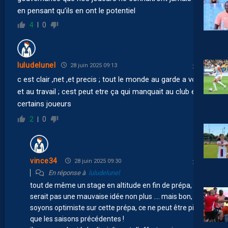
en pensant qu’ils en ont le potentiel
4
0
luludelunel
28 juin 2025 09:13
c est clair ,net ,et precis ; tout le monde au garde a vous
et au travail ; cest peut etre ça qui manquait au club et a
certains joueurs
2
0
vince34
28 juin 2025 09:30
En réponse à
luludelunel
tout de même un stage en altitude en fin de prépa, ce
serait pas une mauvaise idée non plus …. mais bon,
soyons optimiste sur cette prépa, ce ne peut être pire
que les saisons précédentes !