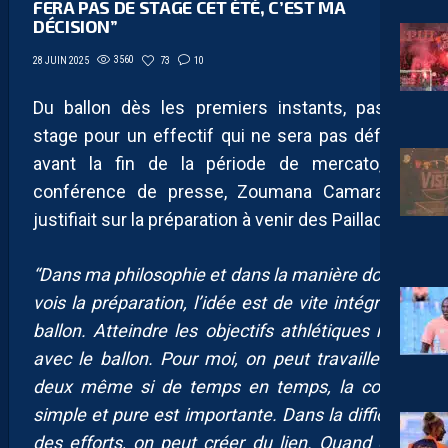
FERA PAS DE STAGE CET ÉTÉ, C’EST MA
DÉCISION”
3560
73
10
28 JUIN 2025
Du ballon dès les premiers instants, pas de
stage pour un effectif qui ne sera pas définitif
avant la fin de la période de mercato, en
conférence de presse, Zoumana Camara se
justifiait sur la préparation à venir des Pailladins:
“Dans ma philosophie et dans la manière dont je
vois la préparation, l’idée est de vite intégrer le
ballon. Atteindre les objectifs athlétiques mais
avec le ballon. Pour moi, on peut travailler les
deux même si de temps en temps, la course
simple et pure est importante. Dans la difficulté
des efforts, on peut créer du lien. Quand on a