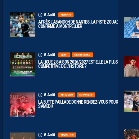
5 Août
MERCATO
APRÈS L’ABANDON DE NANTES, LA PISTE ZOUAOUI SE
CONFIRME À MONTPELLIER
5 Août
DÉBAT
STATISTIQUES
LA LIGUE 2 SAISON 2026/2027 EST-ELLE LA PLUS
COMPÉTITIVE DE L’HISTOIRE ?
5 Août
MHSC-DFCO
SUPPORTERS
LA BUTTE PAILLADE DONNE RENDEZ-VOUS POUR
SAMEDI !
5 Août
MARKETING