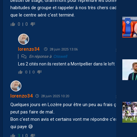
besoin de stage, Grammont pour reprendre les bonnes
habitudes de groupe et rappeler à nos très chers cadres
que le centre aéré c’est terminé.
0
0
lorenzo34
28 juin 2025 13:06
En réponse à
Criswell
Les 2 cités non ils restent a Montpellier dans le loft
0
0
lorenzo34
28 juin 2025 10:20
Quelques jours en Lozère pour être un peu au frais ça
peut pas faire de mal..
Bon c’est mon avis et certains vont me répondre c’est toi
qui paye 😅
3
0