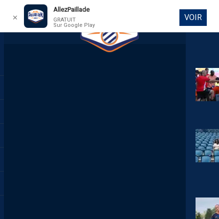
AllezPaillade
VOIR
✕
GRATUIT
Sur Google Play
DIRECT