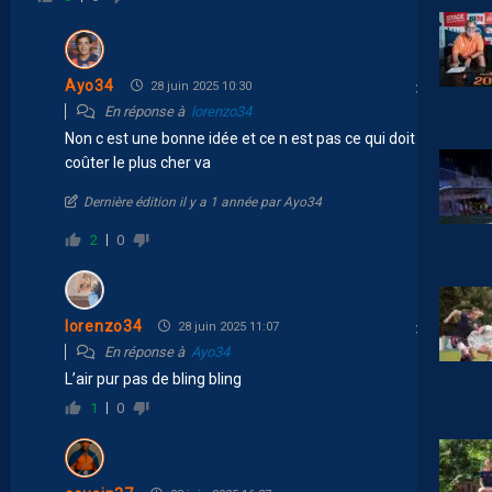
Ayo34
28 juin 2025 10:30
En réponse à
lorenzo34
Non c est une bonne idée et ce n est pas ce qui doit
coûter le plus cher va
Dernière édition il y a 1 année par Ayo34
2
0
lorenzo34
28 juin 2025 11:07
En réponse à
Ayo34
L’air pur pas de bling bling
1
0