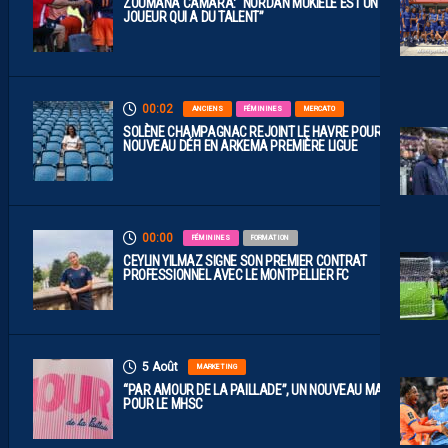
ZOUMANA CAMARA: “NORDAN MUKIELE EST UN
JOUEUR QUI A DU TALENT”
00:02
ANCIENS
FÉMININES
MERCATO
SOLÈNE CHAMPAGNAC REJOINT LE HAVRE POUR UN
NOUVEAU DÉFI EN ARKEMA PREMIÈRE LIGUE
00:00
FÉMININES
FORMATION
CEYLIN YILMAZ SIGNE SON PREMIER CONTRAT
PROFESSIONNEL AVEC LE MONTPELLIER FC
5 Août
MARKETING
“PAR AMOUR DE LA PAILLADE”, UN NOUVEAU MAILLOT
POUR LE MHSC