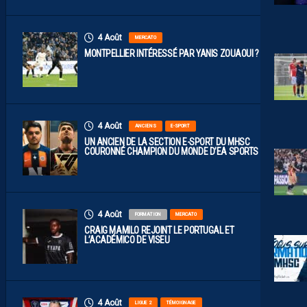
4 Août
MERCATO
MONTPELLIER INTÉRESSÉ PAR YANIS ZOUAOUI ?
4 Août
ANCIENS
E-SPORT
UN ANCIEN DE LA SECTION E-SPORT DU MHSC
COURONNÉ CHAMPION DU MONDE D’EA SPORTS FC
4 Août
FORMATION
MERCATO
CRAIG MAMILO REJOINT LE PORTUGAL ET
L’ACADÉMICO DE VISEU
4 Août
LIGUE 2
TÉMOIGNAGE