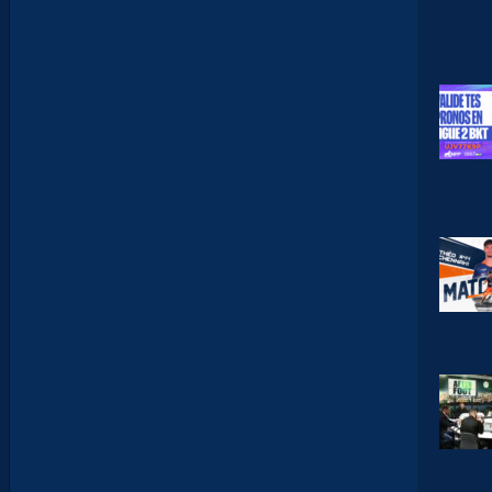
L
A
P
O
R
T
E
:
“
O
N
A
Q
U
’
U
N
E
E
N
V
I
E
,
C
’
E
S
T
C
O
M