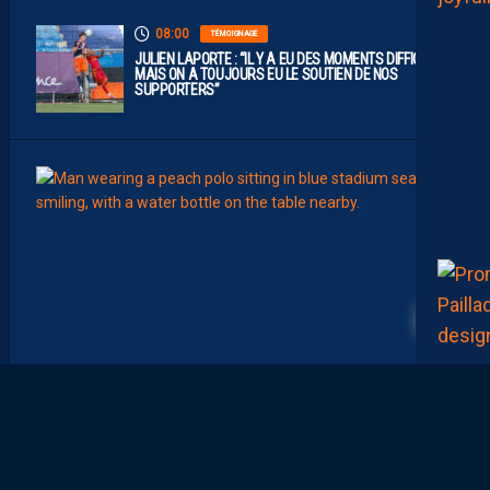
08:00
TÉMOIGNAGE
JULIEN LAPORTE : “IL Y A EU DES MOMENTS DIFFICILES,
MAIS ON A TOUJOURS EU LE SOUTIEN DE NOS
SUPPORTERS”
07:00
MHSC-
Q
U
I
D
D
E
L
A
C
H
A
L
E
U
R
?
D