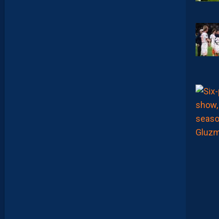
A
N
A
C
A
M
A
R
A
:
“
I
L
N
E
F
A
U
T
P
A
S
S
E
F
I
X
E
R
D
E
L