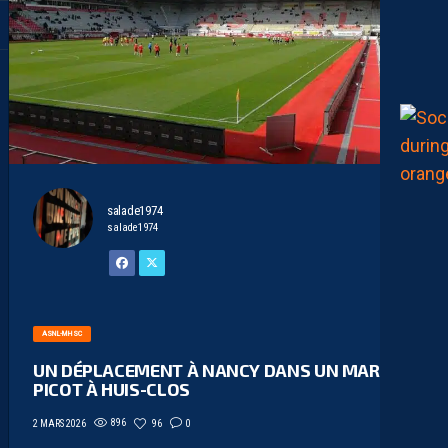
salade1974
salade1974
ASNL-MHSC
UN DÉPLACEMENT À NANCY DANS UN MARCEL
PICOT À HUIS-CLOS
896
96
0
2 MARS 2026