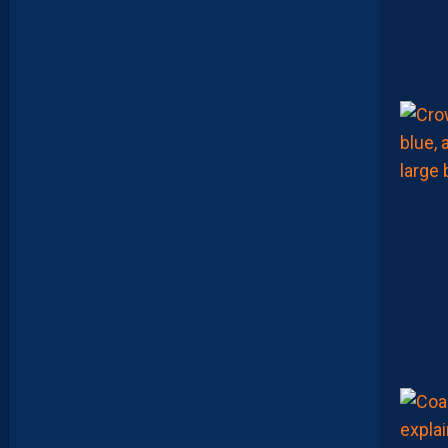
A
:
“
J
E
N
E
V
E
U
X
P
A
S
P
A
R
A
Î
T
R
E
P
R
É
T
E
N
T
I
E
U