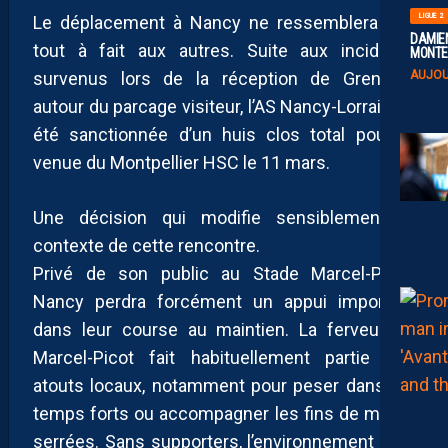
LIGUE 2
Le déplacement à Nancy ne ressemblera pas
DAMIEN
tout à fait aux autres. Suite aux incidents
MONTE 
survenus lors de la réception de Grenoble
AUJOU
autour du parcage visiteur, l’AS Nancy-Lorraine a
été sanctionnée d’un huis clos total pour la
venue du Montpellier HSC le 11 mars.
Une décision qui modifie sensiblement le
contexte de cette rencontre.
Privé de son public au Stade Marcel-Picot,
Nancy perdra forcément un appui important
dans leur course au maintien. La ferveur de
Marcel-Picot fait habituellement partie des
atouts locaux, notamment pour peser dans les
temps forts ou accompagner les fins de match
serrées. Sans supporters, l’environnement sera