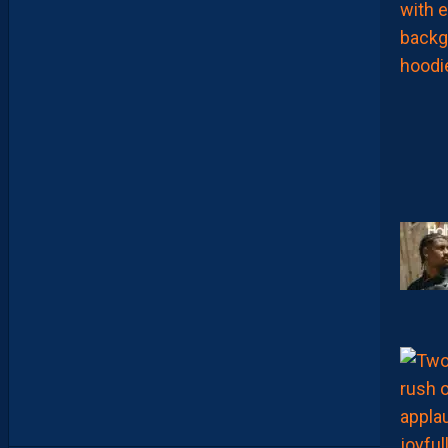
X
,
M
A
I
S
L
E
M
H
S
C
E
S
T
U
N
C
L
U
B
D
E
L
I
G
U
E
1
”