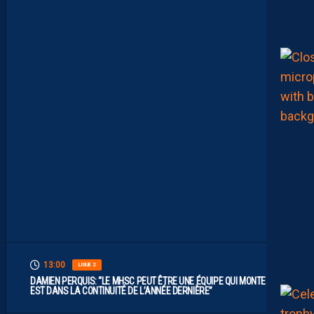
I
M
I
T
E
S
.
I
L
F
A
U
T
V
I
S
E
R
H
A
U
T
”
13:00
LIGUE 2
DAMIEN PERQUIS: “LE MHSC PEUT ÊTRE UNE ÉQUIPE QUI MONTE S’IL
EST DANS LA CONTINUITÉ DE L’ANNÉE DERNIÈRE”