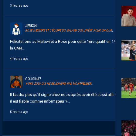
3 heures ago
JERK34
ROSE KADZERE ET L’ÉQUIPE DU MALAWI QUALIFIÉES POUR UN QUART DE FINALE HISTORIQUE DE LA CAN 2026
Félicitations au Malawi et à Rose pour cette 1ère qualif en 1/4 de
la CAN...
4 heures ago
COUSIN37
YANIS ZOUAOUI NE REJOINDRA PAS MONTPELLIER…
Il faudra pas qu’il signe chez nous après avoir été aussi affirmatif
il est fiable comme informateur ?...
5 heures ago