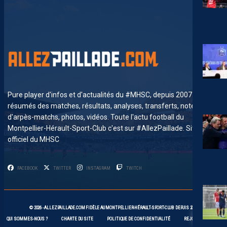
Pure player d'infos et d'actualités du #MHSC, depuis 2007. News,
résumés des matches, résultats, analyses, transferts, notes
d'arpès-matchs, photos, vidéos. Toute l'actu football du
Montpellier-Hérault-Sport-Club c'est sur #AllezPaillade. Site non-
officiel du MHSC
FACEBOOK
TWITTER
INSTAGRAM
TWITCH
© 2026 -
ALLEZPAILLADE.COM
FIDÈLE AU
MONTPELLIER-HÉRAULT-SPORT-CLUB
DEPUIS 2007
QUI SOMMES-NOUS ?
CHARTE DU SITE
POLITIQUE DE CONFIDENTIALITÉ
REJOIGNEZ-NOUS !