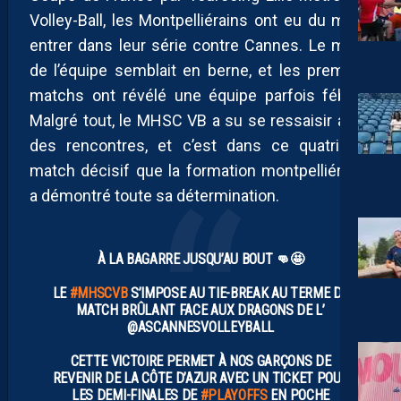
Volley-Ball, les Montpelliérains ont eu du mal à
entrer dans leur série contre Cannes. Le moral
de l’équipe semblait en berne, et les premiers
matchs ont révélé une équipe parfois fébrile.
Malgré tout, le MHSC VB a su se ressaisir au fil
des rencontres, et c’est dans ce quatrième
match décisif que la formation montpelliéraine
a démontré toute sa détermination.
À LA BAGARRE JUSQU’AU BOUT 👊🤩
LE
#MHSCVB
S’IMPOSE AU TIE-BREAK AU TERME DE
MATCH BRÛLANT FACE AUX DRAGONS DE L’
@ASCANNESVOLLEYBALL
CETTE VICTOIRE PERMET À NOS GARÇONS DE
REVENIR DE LA CÔTE D’AZUR AVEC UN TICKET POUR
LES DEMI-FINALES DE
#PLAYOFFS
EN POCHE