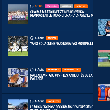
00:00
FÉMININES
FORMATION
SÉLECTION
CHAÏMA MAATOUG ET ZEÏNEB BENYEBKA
REMPORTENT LE TOURNOI UNAF U17F AVEC LE MAROC
6 Août
MERCATO
YANIS ZOUAOUI NE REJOINDRA PAS MONTPELLIER…
6 Août
CHRONIQUES
PAILLADEVINTAGE
PAILLADEVINTAGE #15 – LES ANTIQUITÉS DE LA
PAILLADE
6 Août
ACTUALITÉS
LE MHSC PROPOSE DÉSORMAIS DES EXPÉRIENCES