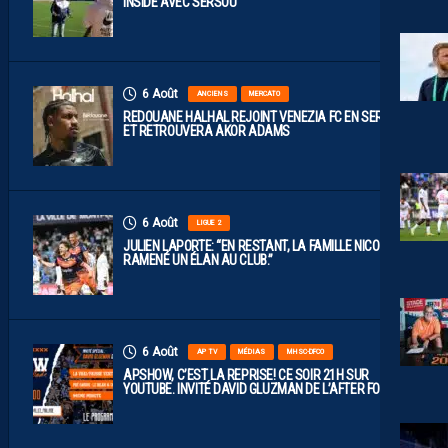
INSIDE AVEC SERSOU
6 Août
ANCIENS
MERCATO
REDOUANE HALHAL REJOINT VENEZIA FC EN SERIE A
ET RETROUVERA AKOR ADAMS
6 Août
LIGUE 2
JULIEN LAPORTE: “EN RESTANT, LA FAMILLE NICOLLIN A
RAMENÉ UN ÉLAN AU CLUB.”
6 Août
AP TV
MÉDIAS
MHSC-DFCO
APSHOW, C’EST LA REPRISE! CE SOIR 21H SUR
YOUTUBE. INVITÉ DAVID GLUZMAN DE L’AFTER FOOT.