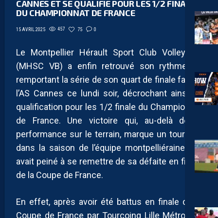
CANNES ET SE QUALIFIE POUR LES 1/2 FINALE
DU CHAMPIONNAT DE FRANCE
457
75
0
15 AVRIL 2025
Le Montpellier Hérault Sport Club Volley-Ball
(MHSC VB) a enfin retrouvé son rythme en
remportant la série de son quart de finale face à
l’AS Cannes ce lundi soir, décrochant ainsi sa
qualification pour les 1/2 finale du Championnat
de France. Une victoire qui, au-delà de la
performance sur le terrain, marque un tournant
dans la saison de l’équipe montpelliéraine, qui
avait peiné à se remettre de sa défaite en finale
de la Coupe de France.
En effet, après avoir été battus en finale de la
Coupe de France par Tourcoing Lille Métropole