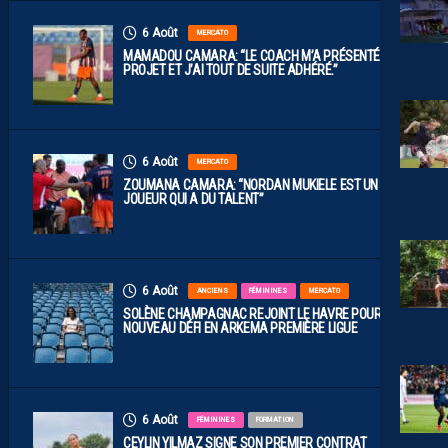
6 Août
MERCATO
MAMADOU CAMARA: “LE COACH M’A PRÉSENTÉ LE
PROJET ET J’AI TOUT DE SUITE ADHÉRÉ.”
6 Août
MERCATO
ZOUMANA CAMARA: “NORDAN MUKIELE EST UN
JOUEUR QUI A DU TALENT”
6 Août
ANCIENS
FÉMININES
MERCATO
SOLÈNE CHAMPAGNAC REJOINT LE HAVRE POUR UN
NOUVEAU DÉFI EN ARKEMA PREMIÈRE LIGUE
6 Août
FÉMININES
FORMATION
CEYLIN YILMAZ SIGNE SON PREMIER CONTRAT