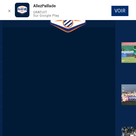
AllezPaillade
VOIR
✕
GRATUIT
Sur Google Play
DIRECT