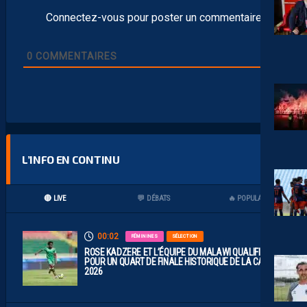
Connectez-vous pour poster un commentaire
0
COMMENTAIRES
L’INFO EN CONTINU
🔴 LIVE
💬 DÉBATS
🔥 POPULAIRES
00:02
FÉMININES
SÉLECTION
ROSE KADZERE ET L’ÉQUIPE DU MALAWI QUALIFIÉES
POUR UN QUART DE FINALE HISTORIQUE DE LA CAN
2026