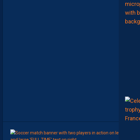
R
E
M
E
I
L
L
E
U
R
P
A
I
L
L
A
D
I
N
D
U
M
A
T
C
H
8
Août