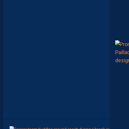
C
’
E
S
T
C
O
M
M
E
N
C
E
R
L
E
C
H
A
M
P
I
O
N
N
A
T
”
8