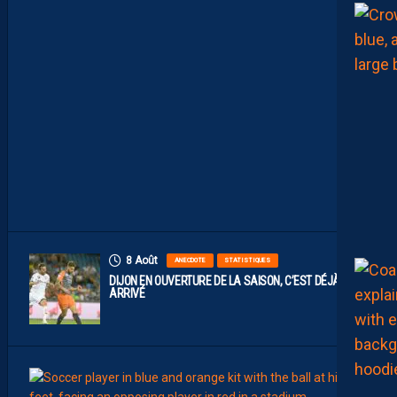
O
S
I
T
I
O
N
O
F
F
I
C
I
E
L
L
E
8 Août
ANECDOTE
STATISTIQUES
DIJON EN OUVERTURE DE LA SAISON, C’EST DÉJÀ
ARRIVÉ
8
Août