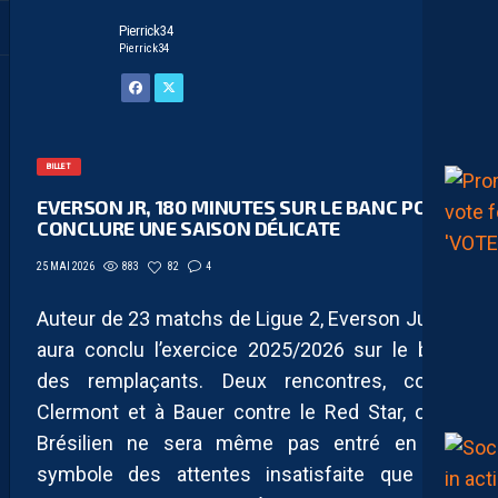
Pierrick34
Pierrick34
BILLET
EVERSON JR, 180 MINUTES SUR LE BANC POUR
CONCLURE UNE SAISON DÉLICATE
883
82
4
25 MAI 2026
Auteur de 23 matchs de Ligue 2, Everson Junior
aura conclu l’exercice 2025/2026 sur le banc
des remplaçants. Deux rencontres, contre
Clermont et à Bauer contre le Red Star, où le
Brésilien ne sera même pas entré en jeu,
symbole des attentes insatisfaite que son