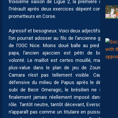
troisième saison de Ligue 2, la première dans
l’Hérault après deux exercices dépeint comme
prometteurs en Corse.
Agressif et besogneux. Voici deux adjectifs que
l’on pourrait adosser au fils de l’ancienne gloire
de l’OGC Nice. Moins doué balle au pied que
papa, l’ancien ajaccien est pétri de bonne
volonté. Le maillot est certes mouillé, mais la
plus-value dans le plan de jeu de Zoumana
Camara n’est pas tellement visible. Caution
défensive du milieu de Papus après le départ
subi de Becir Omeragic, le brésilien ne s’est
finalement jamais réellement imposé dans ce
rôle. Tantôt neutre, tantôt décevant, Everson Jr
n’apparaît pas comme un titulaire en puissance