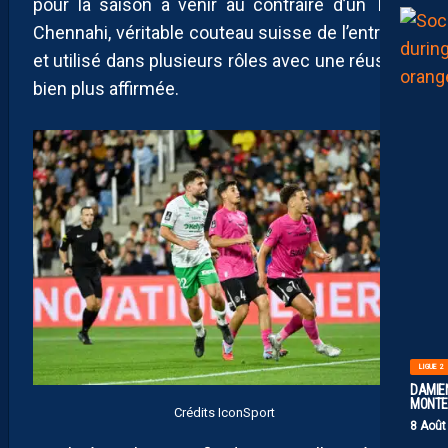
pour la saison à venir au contraire d’un Théo
Chennahi, véritable couteau suisse de l’entrejeu
et utilisé dans plusieurs rôles avec une réussite
bien plus affirmée.
LIGUE 2
DAMIEN
MONTE 
Crédits IconSport
8 Août