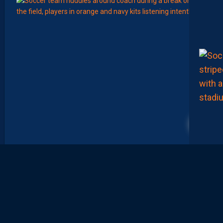
Août
LIGUE 2
Z
O
U
M
A
N
A
C
A
M
A
R
4
A
:
“
I
L
N
E
F
A
U
T
P
A
S
S
E
F