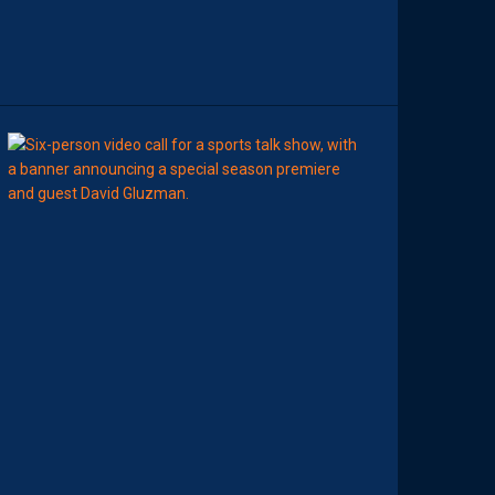
E
R
7
AOÛT
2026
AP TV
MÉDIAS
A
P
S
H
O
W
S
0
2
#
0
1
,
I
N
V
I
T
É
D