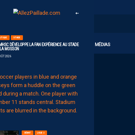
UTIQUE
STADE
CLUB
MÉDIAS
 MHSC DÉVELOPPE LA FAN EXPÉRIENCE AU STADE
 LA MOSSON
OÛT 2026
EFFECTIF
LES
NOUVEAUX
NUMÉROS
DE
NOS
PAILLADINS
7
AOÛT
2026
DÉBAT
LIGUE 2