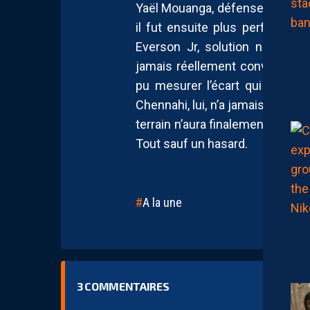
Yaël Mouanga, défenseur central
il fut ensuite plus performant
Everson Jr, solution naturelle 
jamais réellement convaincre. N
pu mesurer l’écart qui le sép
Chennahi, lui, n’a jamais varié. 25
terrain n’aura finalement loupé 
Tout sauf un hasard.
A la une
3
COMMENTAIRES