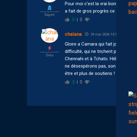
Pour moi c’est la vrai bonne surpris
a fait de gros progrès ce qui n’est j
Expert
5
0
chalana
29 mai 2026 13:18
Gloire a Camara qui fait jouer les j
difficulté, qui ne trichent pas aux e
Dieu
Chennahi et à Tchato. Hélas Fayad , 
ne désespérons pas, son problème est
être et plus de soutiens !
3
0