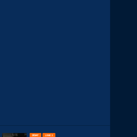
A
U
X
N
U
M
É
R
O
S
D
E
N
O
S
P
A
I
L
L
A
D
I
N
S
7
AOÛT
2026
DÉBAT
LIGUE 2