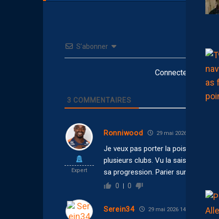
S’abonner
Connectez-vous po
3
COMMENTAIRES
Ronniwood
29 mai 2026 15:59
Je veux pas porter la poisse mais ça
plusieurs clubs. Vu la saison toute 
Expert
sa progression. Parier sur lui pour l
0
0
Serein34
29 mai 2026 14:43