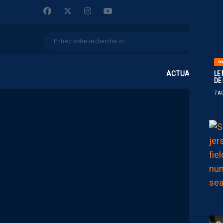
BO
ACTUALITÉS
LE
DE
7 A