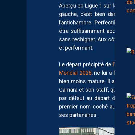
Aperçu en Ligue 1 sur la toute f
gauche, c’est bien dans l’en
l’antichambre. Perfectible com
être suffisamment accompagné
sans rechigner. Aux côtés de B
et performant.
Le départ précipité de
l’internat
Mondial 2026
, ne lui a forcém
bien moins mature. Il a toutef
Camara et son staff, qui appréc
par défaut au départ de la sa
premier nom coché au milieu d
ses partenaires.