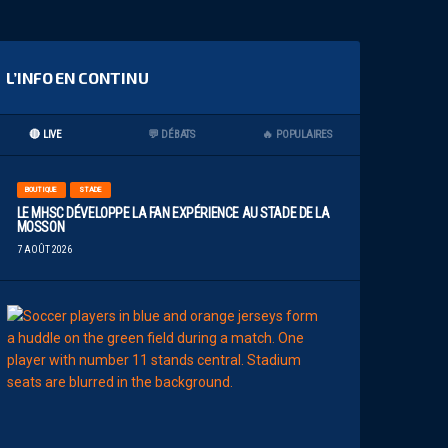
L’INFO EN CONTINU
🔴 LIVE
💬 DÉBATS
🔥 POPULAIRES
BOUTIQUE
STADE
LE MHSC DÉVELOPPE LA FAN EXPÉRIENCE AU STADE DE LA
MOSSON
7 AOÛT 2026
EFFECTIF
L
E
S
N
O
U
V
E