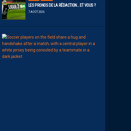
LES PRONOS DE LA RÉDACTION… ET VOUS ?
7 AOÛT 2026
MERCATO
T
É
J
I
S
A
V
A
N
I
E
R
,
B
R
Y
A
N
T
E
I
X