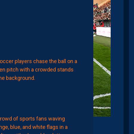
REMPORTENT
LE
TOURNOI
UNAF
U17F
AVEC
LE
MAROC
7
AOÛT
2026
MERCATO
YANIS
ZOUAOUI
NE
REJOINDRA
PAS
MONTPELLIER…
6
AOÛT
2026
CHRONIQUES
PAILLADEVINTAGE
Crédits IconSport
PAILLADEVINTAGE