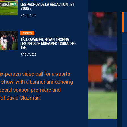
LES PRONOS DE LA RÉDACTION… ET
VOUS ?
7 AOÛT 2026
MERCATO
TÉJI SAVANIER, BRYAN TEIXEIRA…
LES INFOS DE MOHAMED TOUBACHE-
TER
7 AOÛT 2026
AP TV
MÉDIAS
APSHOW
S02#01,
INVITÉ
DAVID
GLUZMAN
DE
L’AFTER
FOOT.
LES
REPLAYS
SONT