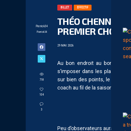
BILLET
EFFECTIF
THÉO CHENNAHI,
Pierrick34
PREMIER CHOIX
Pierrick34
29 MAI 2026
Au bon endroit au bon momen
s’imposer dans les plans de Z
sur bien des points, le jeune Pa
718
coach au fil de la saison, démon
104
3
Peu d’observateurs auraient misé