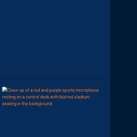
A
Y
S
S
O
N
T
D
I
S
P
O
S
.
7
AOÛT
2026
FINANCES
L
E
S
B
O
O
K
M
A
K