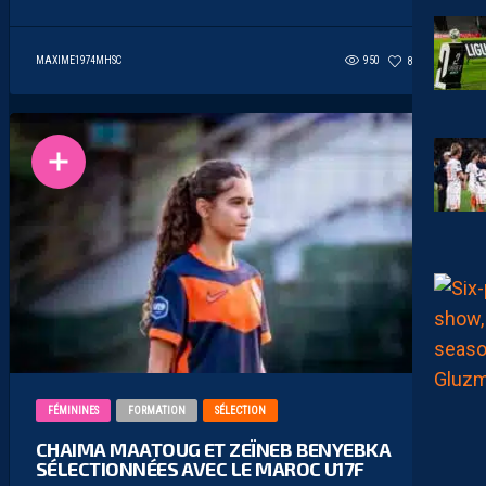
MAXIME1974MHSC
950
80
6
FÉMININES
FORMATION
SÉLECTION
CHAIMA MAATOUG ET ZEÏNEB BENYEBKA
SÉLECTIONNÉES AVEC LE MAROC U17F