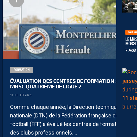
BOUTIQU
LE MHS
MOSS
7 Août
FORMATION
ÉVALUATION DES CENTRES DE FORMATION : LE
MHSC QUATRIÈME DE LIGUE 2
10 JUILLET 2026
Comme chaque année, la Direction technique
nationale (DTN) de la Fédération française de
football (FFF) a évalué les centres de formation
des clubs professionnels....