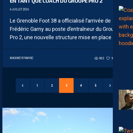
EN TANT QUE COACH DU GROUPE PRO 2
6 JUILLET 2026
Le Grenoble Foot 38 a officialisé l’arrivée de
Frédéric Garny au poste d’entraîneur du Groupe
Pro 2, une nouvelle structure mise en place par...
MAXIME1974MHSC
805
90
6
1
2
3
4
5