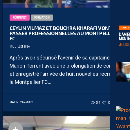
FÉMININES
FORMATION
CEYLIN YILMAZ ET BOUCHRA KHARAFI VONT
LIGUE 2
PASSER PROFESSIONNELLES AU MONTPELLIER
DAMIEN
FC
MONTE 
AUJOU
15 JUILLET 2026
Après avoir sécurisé l’avenir de sa capitaine
Marion Torrent avec une prolongation de contrat
et enregistré l’arrivée de huit nouvelles recrues,
le Montpellier FC...
MAXIME1974MHSC
597
106
2