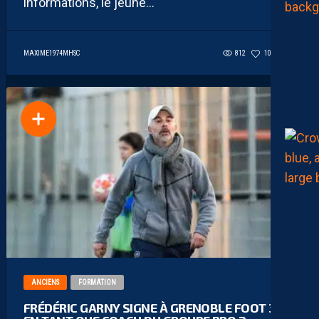
informations, le jeune...
MAXIME1974MHSC
812
103
4
ANCIENS
FORMATION
FRÉDÉRIC GARNY SIGNE À GRENOBLE FOOT 38