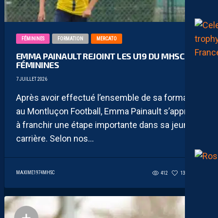
FÉMININES
FORMATION
MERCATO
EMMA PAINAULT REJOINT LES U19 DU MHSC
FÉMININES
7 JUILLET 2026
Après avoir effectué l’ensemble de sa formation
au Montluçon Football, Emma Painault s’apprête
à franchir une étape importante dans sa jeune
carrière. Selon nos...
MAXIME1974MHSC
412
134
4