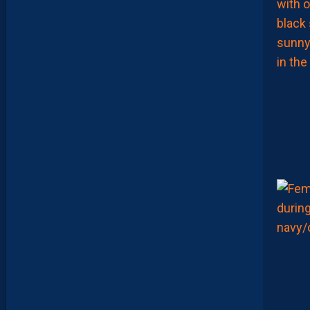
K
M
A
K
E
R
S
E
N
V
O
I
E
N
T
,
E
N
C
O
R
E
,
L
A
P
A
I
L
L
A
D