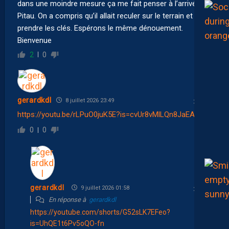
dans une moindre mesure ça me fait penser à l’arrivée de
Pitau. On a compris qu’il allait reculer sur le terrain et
prendre les clés. Espérons le même dénouement.
Bienvenue
2
0
gerardkdl
8 juillet 2026 23:49
https://youtu.be/rLPuO0juK5E?is=cvUr8vMlLQn8JaEA
0
0
gerardkdl
9 juillet 2026 01:58
En réponse à
gerardkdl
https://youtube.com/shorts/G52sLK7EFeo?
is=UhQE1t6Pv5oQO-fn