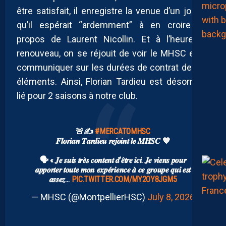
être satisfait, il enregistre la venue d’un joueur
qu’il espérait “ardemment” à en croire les
propos de Laurent Nicollin. Et à l’heure du
renouveau, on se réjouit de voir le MHSC enfin
communiquer sur les durées de contrat de ses
éléments. Ainsi, Florian Tardieu est désormais
lié pour 2 saisons à notre club.
🚨✍️
#MERCATOMHSC
𝑭𝒍𝒐𝒓𝒊𝒂𝒏 𝑻𝒂𝒓𝒅𝒊𝒆𝒖 𝒓𝒆𝒋𝒐𝒊𝒏𝒕 𝒍𝒆 𝑴𝑯𝑺𝑪 🧡
🗣️ « 𝑱𝒆 𝒔𝒖𝒊𝒔 𝒕𝒓𝒆̀𝒔 𝒄𝒐𝒏𝒕𝒆𝒏𝒕 𝒅’𝒆̂𝒕𝒓𝒆 𝒊𝒄𝒊. 𝑱𝒆 𝒗𝒊𝒆𝒏𝒔 𝒑𝒐𝒖𝒓
𝒂𝒑𝒑𝒐𝒓𝒕𝒆𝒓 𝒕𝒐𝒖𝒕𝒆 𝒎𝒐𝒏 𝒆𝒙𝒑𝒆́𝒓𝒊𝒆𝒏𝒄𝒆 𝒂̀ 𝒄𝒆 𝒈𝒓𝒐𝒖𝒑𝒆 𝒒𝒖𝒊 𝒆𝒔𝒕
𝒂𝒔𝒔𝒆𝒛…
PIC.TWITTER.COM/MY2OY8JGM5
— MHSC (@MontpellierHSC)
July 8, 2026