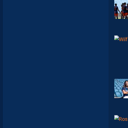
N
T
E
I
X
E
I
R
A
…
L
E
S
I
N
F
O
S
D
E
M
O
H
A
M
E
D
T
O
U
B
A