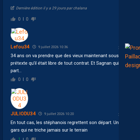
Dernière édition il y a 29 jours par chalana
0
0
Lefou34
9 juillet 2026 10:36
34 ans on va prendre que des vieux maintenant sous
prétexte qu’il était libre de tout contrat. Et Sagnan qui
part…
0
0
JULIODU34
9 juillet 2026 10:20
En tout cas, les stéphanois regrettent son départ. Un bon
gars qui ne triche jamais sur le terrain
1
0