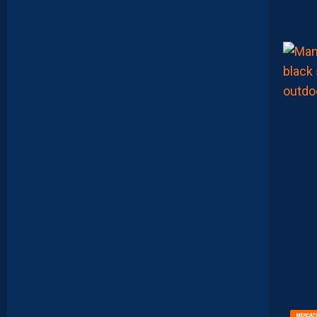
I
T
É
D
A
V
I
D
G
L
U
Z
M
A
N
D
E
L
’
A
F
T
E
R
F
O
O
T
.
L
E
S
MERCAT