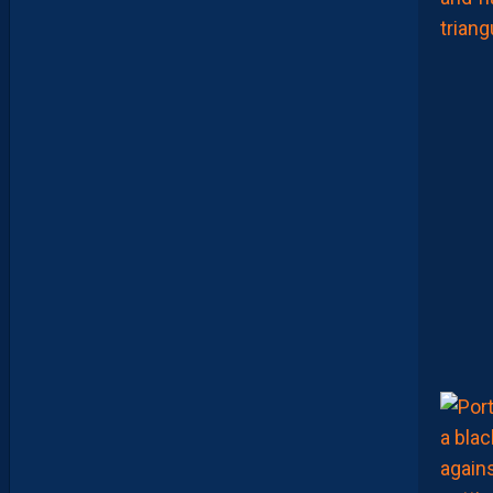
N
O
U
V
E
A
U
X
N
U
M
É
R
O
S
D
E
N
O
S
P
A
I
L
L
A
D
I
N
S