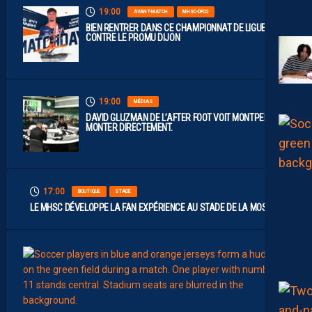
19:00
AVANT-MATCH
MHSC-DFCO
BIEN RENTRER DANS CE CHAMPIONNAT DE LIGUE 2
CONTRE LE PROMU DIJON
19:00
MÉDIAS
DAVID GLUZMAN DE L’AFTER FOOT VOIT MONTPELLIER
MONTER DIRECTEMENT.
17:00
BOUTIQUE
STADE
LE MHSC DÉVELOPPE LA FAN EXPÉRIENCE AU STADE DE LA MOSSON
15:00
EFFECT
L
E
S