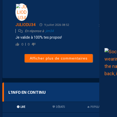
JULIODU34
9 juillet 2026 08:52
En réponse à
jim34
Je valide à 100% tes propos!
0
0
Afficher plus de commentaires
L’INFO EN CONTINU
🔴 LIVE
💬 DÉBATS
🔥 POPULAIRES