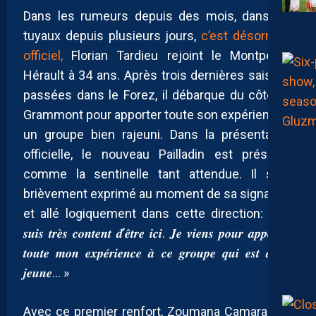
Dans les rumeurs depuis des mois, dans les
tuyaux depuis plusieurs jours,
c’est désormais
officiel,
Florian Tardieu rejoint le Montpellier
Hérault à 34 ans. Après trois dernières saisons
passées dans le Forez, il débarque du côté de
Grammont pour apporter toute son expérience à
un groupe bien rajeuni. Dans la présentation
officielle, le nouveau Pailladin est présenté
comme la sentinelle tant attendue. Il s’est
brièvement exprimé au moment de sa signature
et allé logiquement dans cette direction: « 𝑱𝒆
𝒔𝒖𝒊𝒔 𝒕𝒓𝒆̀𝒔 𝒄𝒐𝒏𝒕𝒆𝒏𝒕 𝒅’𝒆̂𝒕𝒓𝒆 𝒊𝒄𝒊. 𝑱𝒆 𝒗𝒊𝒆𝒏𝒔 𝒑𝒐𝒖𝒓 𝒂𝒑𝒑𝒐𝒓𝒕𝒆𝒓
𝒕𝒐𝒖𝒕𝒆 𝒎𝒐𝒏 𝒆𝒙𝒑𝒆́𝒓𝒊𝒆𝒏𝒄𝒆 𝒂̀ 𝒄𝒆 𝒈𝒓𝒐𝒖𝒑𝒆 𝒒𝒖𝒊 𝒆𝒔𝒕 𝒂𝒔𝒔𝒆𝒛
𝒋𝒆𝒖𝒏𝒆… »
Avec ce premier renfort, Zoumana Camara doit