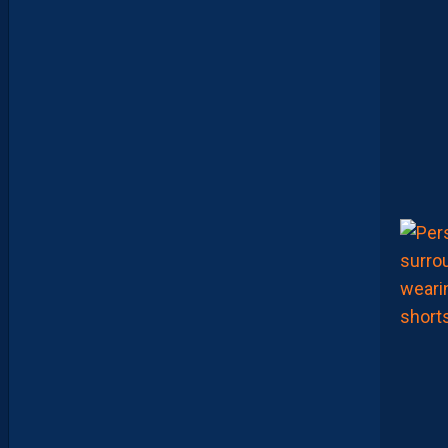
E
E
N
B
A
R
R
A
G
E
S
D
’
A
C
C
E
S
S
I
O
N
À
L
A
L
I
G
U
E
1