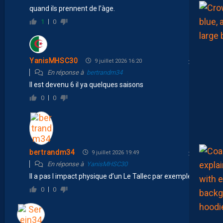
quand ils prennent de l’àge.
1
0
YanisMHSC30
9 juillet 2026 16:20
En réponse à
bertrandm34
Il est devenu 6 il ya quelques saisons
0
0
bertrandm34
9 juillet 2026 19:49
En réponse à
YanisMHSC30
Il a pas l impact physique d’un Le Tallec par exemple
0
0