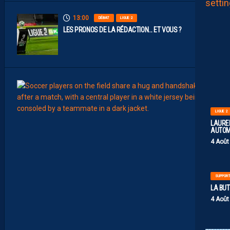
13:00
DÉBAT
LIGUE 2
LES PRONOS DE LA RÉDACTION… ET VOUS ?
12:00
MERCA
LIGUE 2
T
É
LAUREN
J
AUTOM
I
4 Août
S
A
V
A
N
SUPPOR
I
E
LA BU
R
4 Août
,
B
R
Y
A