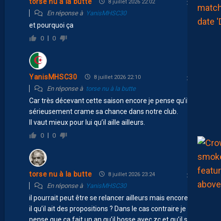
torse nu à la butte
8 juillet 2026 22:02
En réponse à
YanisMHSC30
et pourquoi ça
0
0
YanisMHSC30
8 juillet 2026 22:10
En réponse à
torse nu à la butte
Car très décevant cette saison encore je pense qu’il a
sérieusement crame sa chance dans notre club.
Il vaut mieux pour lui qu’il aille ailleurs.
0
0
torse nu à la butte
8 juillet 2026 23:24
En réponse à
YanisMHSC30
il pourrait peut être se relancer ailleurs mais encore faut
il qu’il ait des propositions ? Dans le cas contraire je
pense que ça fait un an qu’il bosse avec zc et qu’il serait