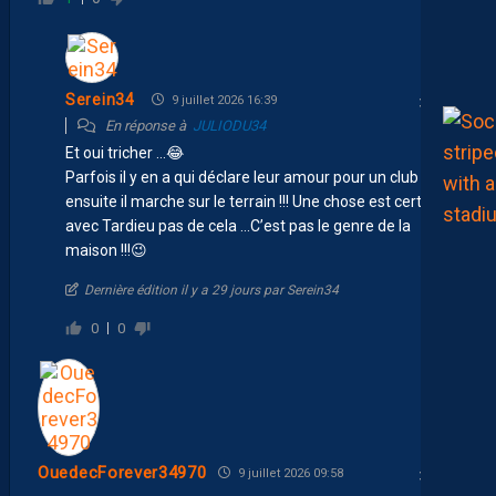
Serein34
9 juillet 2026 16:39
En réponse à
JULIODU34
Et oui tricher … 😂
Parfois il y en a qui déclare leur amour pour un club …Et
ensuite il marche sur le terrain !!! Une chose est certaine
avec Tardieu pas de cela …C’est pas le genre de la
maison !!! 😉
Dernière édition il y a 29 jours par Serein34
0
0
OuedecForever34970
9 juillet 2026 09:58