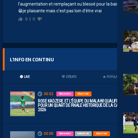
l’augmentation et remplaçant ou blessé pour la baisse
😁je plaisante mais c’est pas loin d’être vrai
0
0
L’INFO EN CONTINU
🔴 LIVE
💬 DÉBATS
🔥 POPULAIRES
00:02
FÉMININES
SÉLECTION
ROSE KADZERE ET L’ÉQUIPE DU MALAWI QUALIFIÉES
POUR UN QUART DE FINALE HISTORIQUE DE LA CAN
2026
00:00
FÉMININES
FORMATION
SÉLECTION