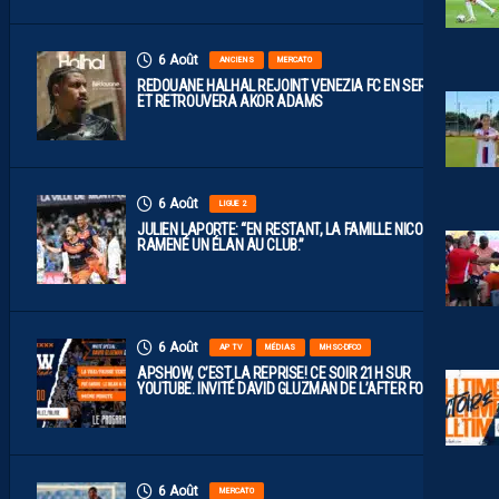
6 Août
ANCIENS
MERCATO
REDOUANE HALHAL REJOINT VENEZIA FC EN SERIE A
ET RETROUVERA AKOR ADAMS
6 Août
LIGUE 2
JULIEN LAPORTE: “EN RESTANT, LA FAMILLE NICOLLIN A
RAMENÉ UN ÉLAN AU CLUB.”
6 Août
AP TV
MÉDIAS
MHSC-DFCO
APSHOW, C’EST LA REPRISE! CE SOIR 21H SUR
YOUTUBE. INVITÉ DAVID GLUZMAN DE L’AFTER FOOT.
6 Août
MERCATO