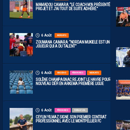
MAMADOU CAMARA: “LE COACH M’A PRÉSENTÉ LE
PROJET ET J’AI TOUT DE SUITE ADHÉRÉ.”
6 Août
MERCATO
ZOUMANA CAMARA: “NORDAN MUKIELE EST UN
JOUEUR QUI A DU TALENT”
6 Août
ANCIENS
FÉMININES
MERCATO
SOLÈNE CHAMPAGNAC REJOINT LE HAVRE POUR UN
NOUVEAU DÉFI EN ARKEMA PREMIÈRE LIGUE
6 Août
FÉMININES
FORMATION
CEYLIN YILMAZ SIGNE SON PREMIER CONTRAT
PROFESSIONNEL AVEC LE MONTPELLIER FC