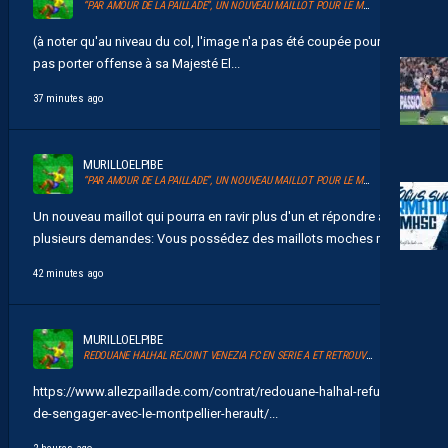
“PAR AMOUR DE LA PAILLADE”, UN NOUVEAU MAILLOT POUR LE MHSC
(à noter qu'au niveau du col, l'image n'a pas été coupée pour ne
pas porter offense à sa Majesté El...
37 minutes ago
MURILLOELPIBE
“PAR AMOUR DE LA PAILLADE”, UN NOUVEAU MAILLOT POUR LE MHSC
Un nouveau maillot qui pourra en ravir plus d'un et répondre à
plusieurs demandes: Vous possédez des maillots moches mais...
42 minutes ago
MURILLOELPIBE
REDOUANE HALHAL REJOINT VENEZIA FC EN SERIE A ET RETROUVERA AKOR ADAMS
https://www.allezpaillade.com/contrat/redouane-halhal-refuse-
de-sengager-avec-le-montpellier-herault/...