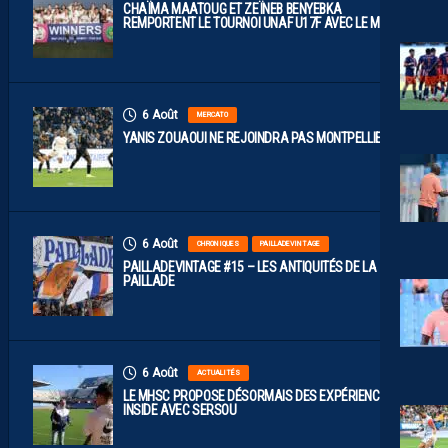
CHAÏMA MAATOUG ET ZEÏNEB BENYEBKA
REMPORTENT LE TOURNOI UNAF U17F AVEC LE MAROC
6 Août
MERCATO
YANIS ZOUAOUI NE REJOINDRA PAS MONTPELLIER…
6 Août
CHRONIQUES
PAILLADEVINTAGE
PAILLADEVINTAGE #15 – LES ANTIQUITÉS DE LA
PAILLADE
6 Août
ACTUALITÉS
LE MHSC PROPOSE DÉSORMAIS DES EXPÉRIENCES
INSIDE AVEC SERSOU