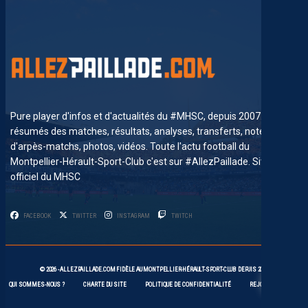
Pure player d'infos et d'actualités du #MHSC, depuis 2007. News,
résumés des matches, résultats, analyses, transferts, notes
d'arpès-matchs, photos, vidéos. Toute l'actu football du
Montpellier-Hérault-Sport-Club c'est sur #AllezPaillade. Site non-
officiel du MHSC
FACEBOOK
TWITTER
INSTAGRAM
TWITCH
6
© 2026 -
ALLEZPAILLADE.COM
FIDÈLE AU
MONTPELLIER-HÉRAULT-SPORT-CLUB
DEPUIS 2007
QUI SOMMES-NOUS ?
CHARTE DU SITE
POLITIQUE DE CONFIDENTIALITÉ
REJOIGNEZ-NOUS !