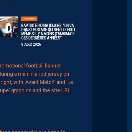
MHSC-DFCO
BAPTISTE RIDIRA (DIJON) : “ON VA
DANS UN STADE QUI SENT LE FOOT
MÊME S’IL Y A MOINS D’AMBIANCE
CES DERNIÈRES ANNÉES”
8 Août 2026
MHSC-DFCO
LE
GROUPE
PAILLADIN
CONTRE
DIJON
8
Août
2026
LIGUE 2