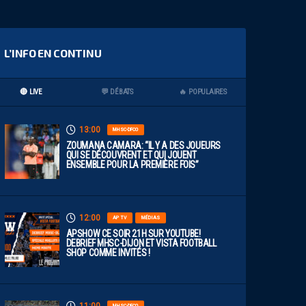
L’INFO EN CONTINU
🔴 LIVE
💬 DÉBATS
🔥 POPULAIRES
13:00
MHSC-DFCO
ZOUMANA CAMARA: “IL Y A DES JOUEURS
QUI SE DÉCOUVRENT ET QUI JOUENT
ENSEMBLE POUR LA PREMIÈRE FOIS”
12:00
AP TV
MÉDIAS
APSHOW CE SOIR 21H SUR YOUTUBE!
DEBRIEF MHSC-DIJON ET VISTA FOOTBALL
SHOP COMME INVITÉS !
MHSC-DFCO