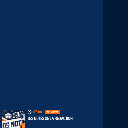
T
A
I
S
E
C
O
N
S
T
A
M
M
E
N
T
À
L
’
A
R
R
Ê
T
07:00
MHSC-DFCO
LES NOTES DE LA RÉDACTION