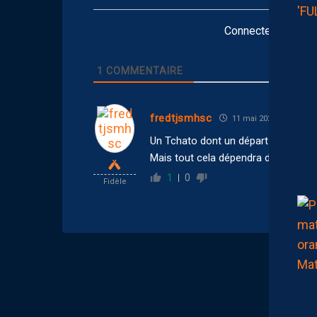
Connectez-vous po
1
COMMENTAIRE
fredtjsmhsc
11 mai 2026 13:20
Un Tchato dont un départ est évoqu
Mais tout cela dépendra du futur 
1
0
Fidèle