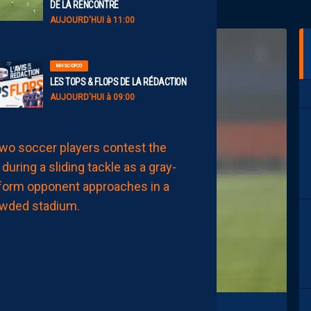
DE LA RENCONTRE
AUJOURD'HUI à 11:00
MHSC-DFCO
LES TOPS & FLOPS DE LA RÉDACTION
AUJOURD'HUI à 09:00
BILLET
MHSC-DFCO
UNE
DÉFENSE
HÉRAULTAISE
CONSTAMMENT
À
L’ARRÊT
AUJOURD'HUI
à
08:00