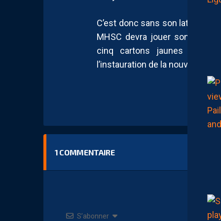
C’est donc sans son latéral ca
MHSC devra jouer son premier
cinq cartons jaunes étant l
l’instauration de la nouvelle règl
1
COMMENTAIRE
S’abonner