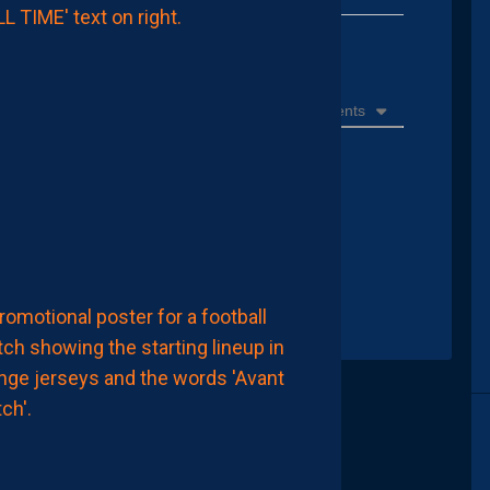
1-
1
DFCO:
ur poster un commentaire
DES
DÉBUTS
FRUSTRANTS
ET
Récents
DÉJÀ
DES
REGRETS
8
Août
é…..
2026
MHSC
MHSC-DFCO
LA
COMPOSITION
OFFICIELLE
8
Août
2026