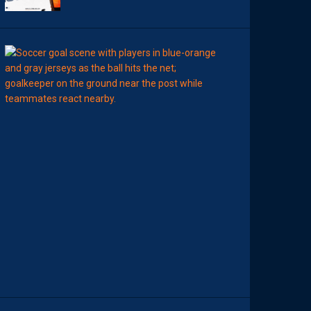
00:15
LIGUE 2
L
E
M
H
S
C
7
È
M
E
C
E
D
I
M
A
N
C
H
E