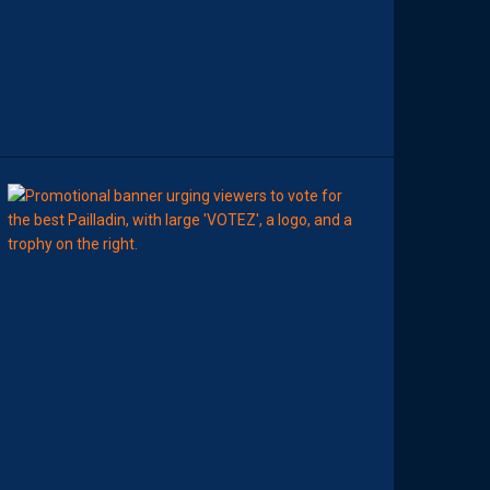
E
L
A
S
A
I
S
O
N
8
Août
MHSC-DFCO
E
L
I
S
E
Z
V
O
T
R
E
M
E
I
L
L