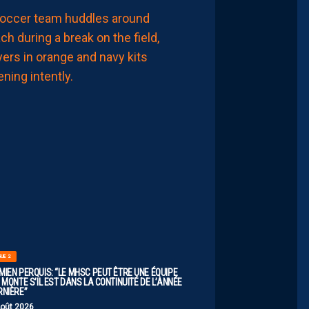
LIGUE 2
ZOUMANA
CAMARA:
“IL
NE
FAUT
PAS
SE
FIXER
DE
LIMITES.
IL
FAUT
VISER
HAUT”
8
Août
2026
GUE 2
MIEN PERQUIS: “LE MHSC PEUT ÊTRE UNE ÉQUIPE
 MONTE S’IL EST DANS LA CONTINUITÉ DE L’ANNÉE
RNIÈRE”
Août 2026