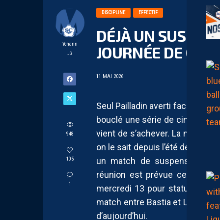
DISCIPLINE
EFFECTIF
DÉJÀ UN SUSPEN
Yohann
JOURNÉE DE CHA
JG
11 MAI 2026
Seul Pailladin averti face au 
bouclé une série de cinq carton
vient de s’achever. La notion 
948
on le sait depuis l’été dernier, cel
un match de suspension ferm
105
réunion est prévue ce lundi. 
1
mercredi 13 pour statuer sur le
match entre Bastia et Le Mans ma
d’aujourd’hui.