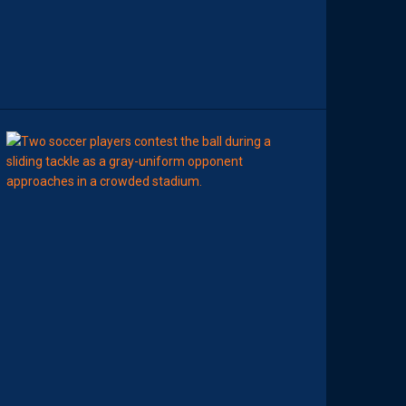
D
A
C
T
I
O
N
08:00
BILLET
MHSC-DFCO
U
N
E
D
É
F
E
N
S
E
H
É
R
A
U
L