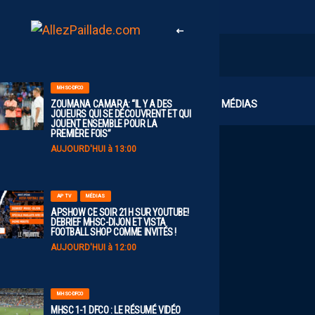
MHSC-DFCO
CLUB
MÉDIAS
ZOUMANA CAMARA: “IL Y A DES
JOUEURS QUI SE DÉCOUVRENT ET QUI
JOUENT ENSEMBLE POUR LA
PREMIÈRE FOIS”
AUJOURD'HUI à 13:00
AP TV
MÉDIAS
APSHOW CE SOIR 21H SUR YOUTUBE!
DEBRIEF MHSC-DIJON ET VISTA
FOOTBALL SHOP COMME INVITÉS !
AUJOURD'HUI à 12:00
MHSC-DFCO
MHSC 1-1 DFCO : LE RÉSUMÉ VIDÉO