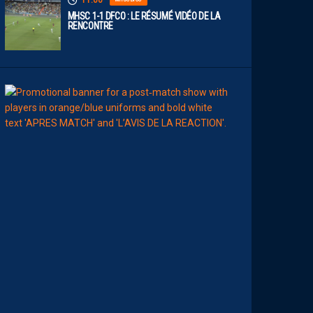
11:00
MHSC 1-1 DFCO : LE RÉSUMÉ VIDÉO DE LA
RENCONTRE
09:00
MHSC-DFCO
L
E
S
T
O
P
S
&
F
L
O
P
S
D
E
L
A
R
É