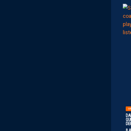
LI
DA
QUI
DE
8 