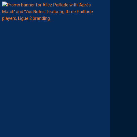
00:00
MHSC-DFCO
A
T
T
R
I
B
U
E
Z
V
O
S
P
R
E
M
I
È
R
E
S
N
O
T
E
S
D