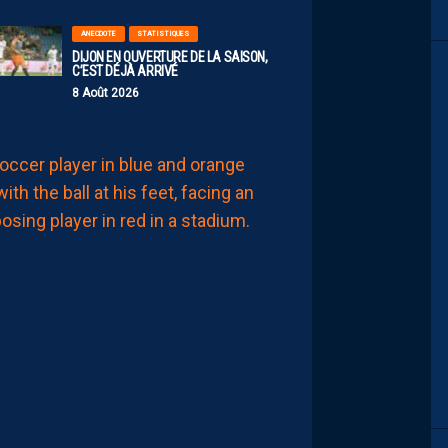
ANECDOTE
STATISTIQUES
DIJON EN OUVERTURE DE LA SAISON,
C’EST DÉJÀ ARRIVÉ
8 Août 2026
MHSC-DFCO
JULIEN
LAPORTE
:
“ON
A
QU’UNE
ENVIE,
C’EST
COMMENCER
LE
CHAMPIONNAT”
8
Août
2026