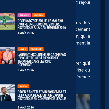
l’état de forme, c’est plutôt bien »
, s’est réjoui
FÉMININES
SÉLECTION
ROSE KADZERE BRILLE, LE MALAWI
ment cette préparation évoluera dans les
S’OFFRE UNE DEUXIÈME VICTOIRE
HISTORIQUE À LA CAN FÉMININE 2026
 annonces pourraient en effet être rapidement
4 Août 2026
nier communiqué de la famille Nicollin, qui a
r à la tête du MHSC, ouvrant potentiellement la
ncernant l’avenir sportif du club.
LIGUE 2
TÉMOIGNAGE
LAURENT NICOLLIN NE SE CACHE PAS
: “L’OBJECTIF, C’EST BIEN SÛR DE
TERMINER DANS LES CINQ
temps, Laurent Nicollin semblait déclarer qu’il
PREMIERS”
le de sa part dans le cadre de cette reprise du
3 Août 2026
le dernier communiqué puisqu’une conférence
mardi 7 juillet à 11h00.
ANCIENS
DIDIER ZANETTI, EDVIN BONGEMBA ET
LE FK AUDA RÉALISENT UN EXPLOIT
HISTORIQUE EN CONFÉRENCE LEAGUE
!
3 Août 2026