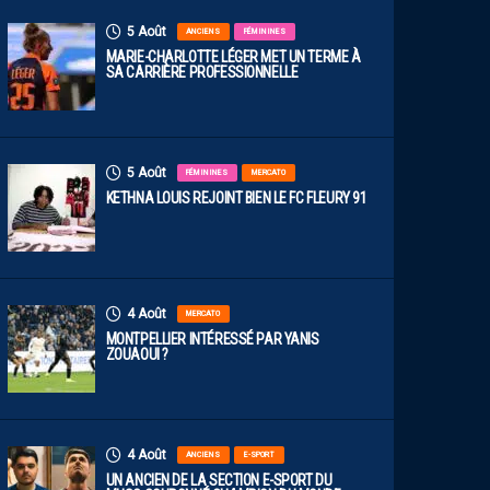
5 Août
ANCIENS
FÉMININES
MARIE-CHARLOTTE LÉGER MET UN TERME À
SA CARRIÈRE PROFESSIONNELLE
5 Août
FÉMININES
MERCATO
KETHNA LOUIS REJOINT BIEN LE FC FLEURY 91
4 Août
MERCATO
MONTPELLIER INTÉRESSÉ PAR YANIS
ZOUAOUI ?
4 Août
ANCIENS
E-SPORT
UN ANCIEN DE LA SECTION E-SPORT DU