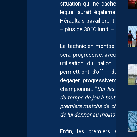
situation qui ne cache pas un
lequel aurait également souh
Héraultais travailleront donc i
– plus de 30 °C lundi – feront p
Le technicien montpelliérain a 
sera progressive, avec une mo
utilisation du ballon dès l
permettront d’offrir du temps
dégager progressivement une
championnat: “
Sur les premier
du temps de jeu à tout le monde
premiers matchs de championnat
de lui donner au moins 90 minut
Enfin, les premiers examen