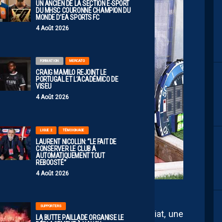
UN ANCIEN DE LA SECTION E-SPORT
DU MHSC COURONNÉ CHAMPION DU
MONDE D’EA SPORTS FC
4 Août 2026
FORMATION
MERCATO
CRAIG MAMILO REJOINT LE
PORTUGAL ET L’ACADÉMICO DE
VISEU
4 Août 2026
LIGUE 2
TÉMOIGNAGE
LAURENT NICOLLIN: “LE FAIT DE
CONSERVER LE CLUB A
AUTOMATIQUEMENT TOUT
REBOOSTÉ”
4 Août 2026
Crédits Iconsport
SUPPORTERS
cun renfort n’est attendu dans l’immédiat, une
LA BUTTE PAILLADE ORGANISE LE