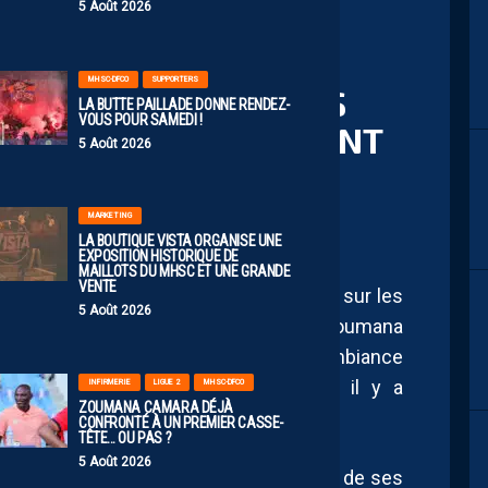
5 Août 2026
MHSC-DFCO
SUPPORTERS
 LA MACHINE SUR LES
LA BUTTE PAILLADE DONNE RENDEZ-
VOUS POUR SAMEDI !
RAMMONT EN ATTENDANT
5 Août 2026
DE L’ÉTÉ
MARKETING
LA BOUTIQUE VISTA ORGANISE UNE
EXPOSITION HISTORIQUE DE
MAILLOTS DU MHSC ET UNE GRANDE
VENTE
a préparation estivale ce lundi 29 juin sur les
5 Août 2026
le rapporte
Midi Libre
, les joueurs de Zoumana
min de l’entraînement dans une ambiance
tudes qui entouraient encore le club il y a
INFIRMERIE
LIGUE 2
MHSC-DFCO
ZOUMANA CAMARA DÉJÀ
CONFRONTÉ À UN PREMIER CASSE-
TÊTE… OU PAS ?
5 Août 2026
 président Laurent Nicollin, accompagné de ses