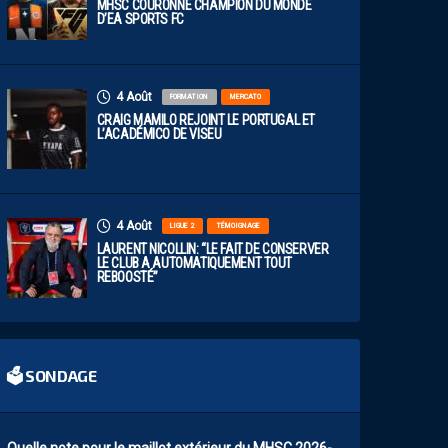
MHSC COURONNÉ CHAMPION DU MONDE
D’EA SPORTS FC
4 Août
FORMATION
MERCATO
CRAIG MAMILO REJOINT LE PORTUGAL ET
L’ACADÉMICO DE VISEU
4 Août
LIGUE 2
TÉMOIGNAGE
LAURENT NICOLLIN: “LE FAIT DE CONSERVER
LE CLUB A AUTOMATIQUEMENT TOUT
REBOOSTÉ”
🗳 SONDAGE