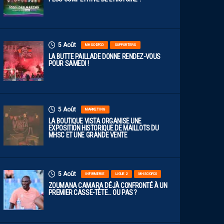
5 Août
MHSC-DFCO
SUPPORTERS
LA BUTTE PAILLADE DONNE RENDEZ-VOUS
POUR SAMEDI !
5 Août
MARKETING
LA BOUTIQUE VISTA ORGANISE UNE
EXPOSITION HISTORIQUE DE MAILLOTS DU
MHSC ET UNE GRANDE VENTE
5 Août
INFIRMERIE
LIGUE 2
MHSC-DFCO
ZOUMANA CAMARA DÉJÀ CONFRONTÉ À UN
PREMIER CASSE-TÊTE… OU PAS ?