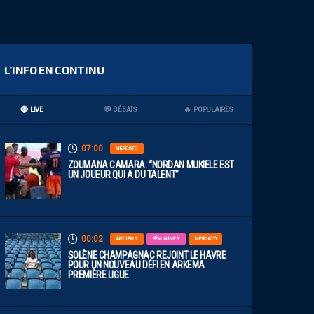
L’INFO EN CONTINU
🔴 LIVE
💬 DÉBATS
🔥 POPULAIRES
07:00
MERCATO
ZOUMANA CAMARA: “NORDAN MUKIELE EST
UN JOUEUR QUI A DU TALENT”
00:02
ANCIENS
FÉMININES
MERCATO
SOLÈNE CHAMPAGNAC REJOINT LE HAVRE
POUR UN NOUVEAU DÉFI EN ARKEMA
PREMIÈRE LIGUE