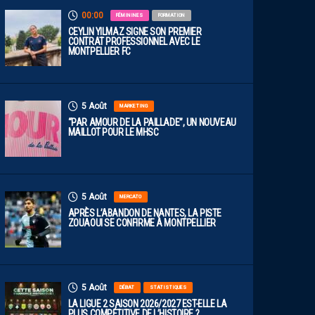
00:00
FÉMININES
FORMATION
CEYLIN YILMAZ SIGNE SON PREMIER
CONTRAT PROFESSIONNEL AVEC LE
MONTPELLIER FC
5 Août
MARKETING
“PAR AMOUR DE LA PAILLADE”, UN NOUVEAU
MAILLOT POUR LE MHSC
5 Août
MERCATO
APRÈS L’ABANDON DE NANTES, LA PISTE
ZOUAOUI SE CONFIRME À MONTPELLIER
5 Août
DÉBAT
STATISTIQUES
LA LIGUE 2 SAISON 2026/2027 EST-ELLE LA
PLUS COMPÉTITIVE DE L’HISTOIRE ?