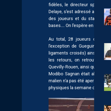
fidèles, le directeur sportif Br
Delaye, s’est adressé au group
des joueurs et du staff, symb
bases…. On l’espère en tout cas
Au total, 28 joueurs ont part
l’exception de Gueguin, touj
ligaments croisés) ainsi que h
les retours, on retrouvait n
Quevilly-Rouen, ainsi qu’Yvan 
Modibo Sagnan était absent. Le 
malien n’a pas été aperçu sur les
physiques la semaine dernière.