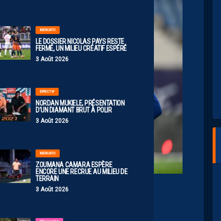
MERCATO
LE DOSSIER NICOLAS PAYS RESTE
FERMÉ, UN MILIEU CRÉATIF ESPÉRÉ
3 Août 2026
EFFECTIF
NORDAN MUKIELE, PRÉSENTATION
D’UN DIAMANT BRUT À POLIR
3 Août 2026
MERCATO
ZOUMANA CAMARA ESPÈRE
ENCORE UNE RECRUE AU MILIEU DE
TERRAIN
Crédits IconSport
3 Août 2026