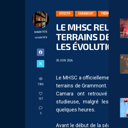
EFFECTIF
GRAMMONT
PRÉPARATION
LE MHSC RELANCE
salade1974
TERRAINS DE G
salade1974
LES ÉVOLUTIONS 
30 JUIN 2026
Le MHSC a officiellement lancé s
1506
terrains de Grammont. Comme 
Camara ont retrouvé le che
107
studieuse, malgré les incerti
quelques heures.
5
Avant le début de la séance, le