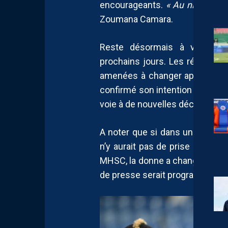
encourageants.
« Au niveau de 
Zoumana Camara.
Reste désormais à voir com
prochains jours. Les récentes
amenées à changer après le der
confirmé son intention de reste
voie à de nouvelles décisions co
A noter que si dans un premier 
n’y aurait pas de prise de paro
MHSC, la donne a changé avec 
de presse serait programmée au 