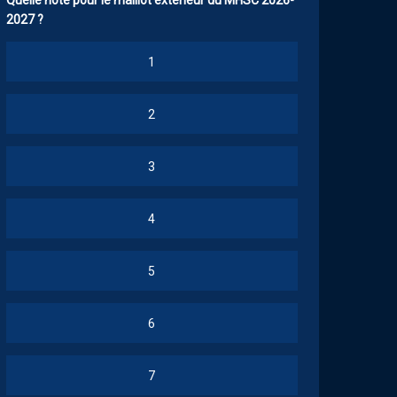
Quelle note pour le maillot extérieur du MHSC 2026-
2027 ?
1
2
3
4
5
6
7