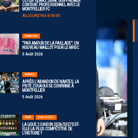
CEYLIN YILMAZ SIGNE SON PREMIER
CONTRAT PROFESSIONNEL AVEC LE
MONTPELLIER FC
AUJOURD'HUI à 00:00
MARKETING
“PAR AMOUR DE LA PAILLADE”, UN
NOUVEAU MAILLOT POUR LE MHSC
5 Août 2026
MERCATO
APRÈS L’ABANDON DE NANTES, LA
PISTE ZOUAOUI SE CONFIRME À
MONTPELLIER
5 Août 2026
DÉBAT
STATISTIQUES
LA LIGUE 2 SAISON 2026/2027 EST-
ELLE LA PLUS COMPÉTITIVE DE
L’HISTOIRE ?