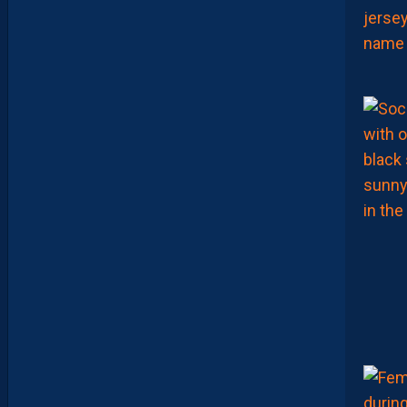
I
L
L
A
D
E
E
N
B
A
R
R
A
G
E
S
D
’
A
C
C
E
S
S
I
O
N
À
L
A
L
I