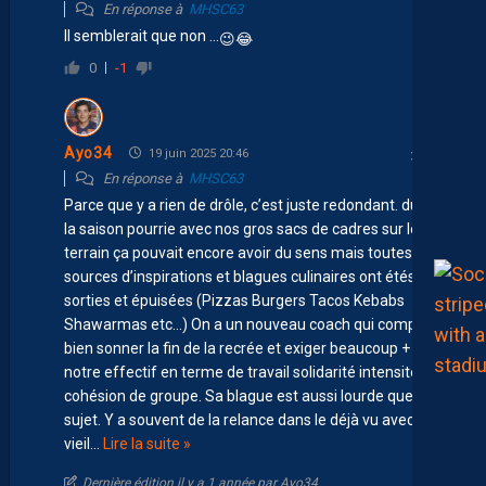
En réponse à
MHSC63
Il semblerait que non …
😉
😂
0
-1
Ayo34
19 juin 2025 20:46
En réponse à
MHSC63
Parce que y a rien de drôle, c’est juste redondant. durant
la saison pourrie avec nos gros sacs de cadres sur le
terrain ça pouvait encore avoir du sens mais toutes les
sources d’inspirations et blagues culinaires ont étés
sorties et épuisées (Pizzas Burgers Tacos Kebabs
Shawarmas etc…) On a un nouveau coach qui compte
bien sonner la fin de la recrée et exiger beaucoup + de
notre effectif en terme de travail solidarité intensité et
cohésion de groupe. Sa blague est aussi lourde que hors
sujet. Y a souvent de la relance dans le déjà vu avec ce
vieil
…
Lire la suite »
Dernière édition il y a 1 année par Ayo34