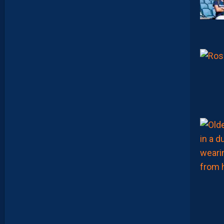
1
,
I
N
V
I
T
É
D
A
V
I
D
G
L
U
Z
M
A
N
D
E
L
’
A
F
T
E
R
F
O
O