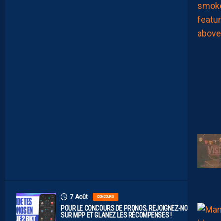
E
C
O
M
P
O
P
R
O
B
A
B
L
E
F
A
C
E
À
D
I
J
O
N
7 Août
CONCOURS
POUR LE CONCOURS DE PRONOS, REJOIGNEZ-NOUS
SUR MPP ET GLANEZ LES RÉCOMPENSES !