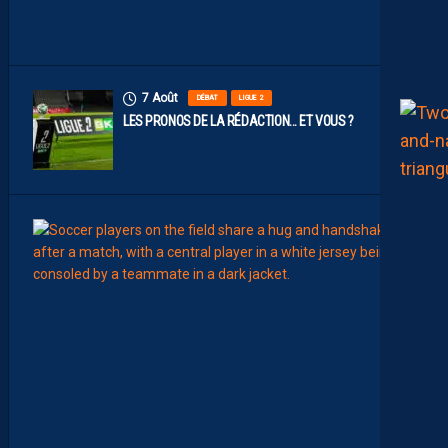
I
N
S
7 Août
DÉBAT
LIGUE 2
LES PRONOS DE LA RÉDACTION… ET VOUS ?
7
Août
MERCA
T
É
J
I
S
A
V
A
N
I
E
R