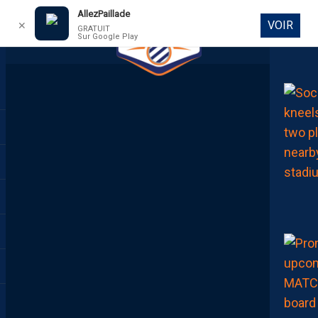
AllezPaillade
VOIR
✕
GRATUIT
Sur Google Play
DIRECT