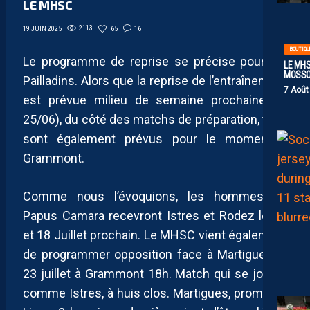
LE MHSC
2113
65
16
19 JUIN 2025
BOUTIQU
Le programme de reprise se précise pour les
LE MHS
MOSS
Pailladins. Alors que la reprise de l’entraînement
7 Août
est prévue milieu de semaine prochaine (le
25/06), du côté des matchs de préparation, tous
sont également prévus pour le moment à
Grammont.
Comme nous l’évoquions, les hommes de
Papus Camara recevront Istres et Rodez le 12
et 18 Juillet prochain. Le MHSC vient également
de programmer opposition face à Martigues le
23 juillet à Grammont 18h. Match qui se jouera
comme Istres, à huis clos. Martigues, promu en