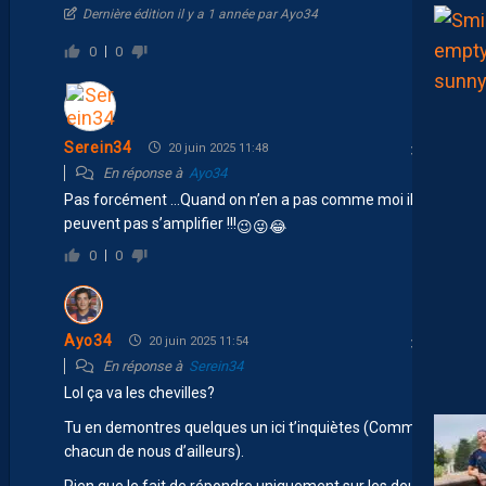
Dernière édition il y a 1 année par Ayo34
0
0
Serein34
20 juin 2025 11:48
En réponse à
Ayo34
Pas forcément …Quand on n’en a pas comme moi ils
peuvent pas s’amplifier !!!
😉
😜
😂
0
0
Ayo34
20 juin 2025 11:54
En réponse à
Serein34
Lol ça va les chevilles?
Tu en demontres quelques un ici t’inquiètes (Comme
chacun de nous d’ailleurs).
Rien que le fait de répondre uniquement sur les deux