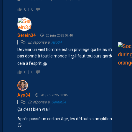
0
0
Serein34
20 juin 2025 07:40
En réponse à
Ayo34
Devenir un vieil homme est un privilège qui hélas n’est
pas donné à tout le monde !!!
Il faut toujours garder
😉
cela à l’esprit
😂
0
0
Ayo34
20 juin 2025 08:06
En réponse à
Serein34
Ça c’est bien vrai !
Après passé un certain âge, les défauts s’amplifient… 😁
😉