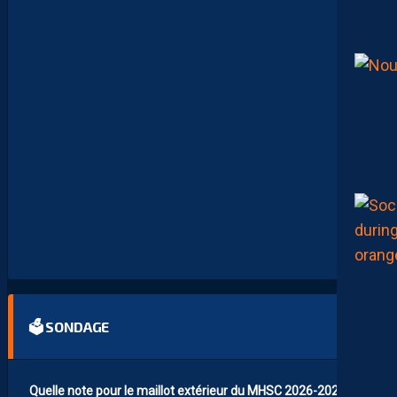
O
I
N
D
R
A
P
A
S
M
O
N
T
P
E
L
L
I
E
R
…
🗳 SONDAGE
Quelle note pour le maillot extérieur du MHSC 2026-2027 ?