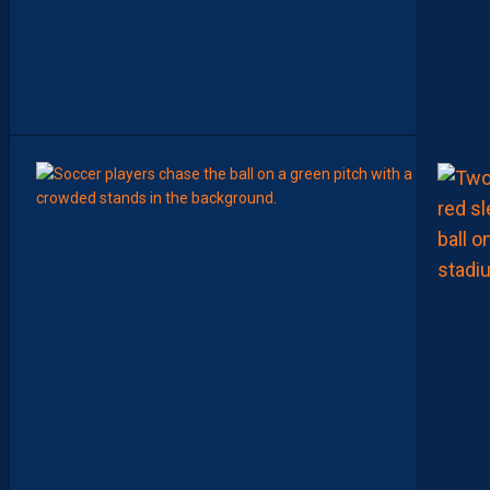
L
E
M
A
R
O
C
6
Août
MERCA
Y
A
N
I
S
Z
O
U
A
O
U
I
N
E
R
E
J