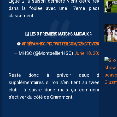
Ligue 2 la saison dernière vient d’être relégué
dans la foulée avec une 17eme place au
classement.
🗓️ LES 3 PREMIERS MATCHS AMICAUX ⤵️
⚽️
#PRÉPAMHSC
PIC.TWITTER.COM/GZKGTDVC90
— MHSC (@MontpellierHSC)
June 18, 2025
Reste donc à prévoir deux dates
supplémentaires si l’on s’en tient au tweet du
club… à suivre donc mais ça commence à
s’activer du côté de Grammont.