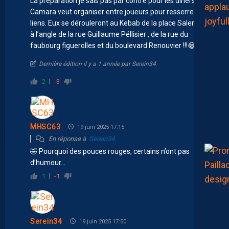
La préparation je sais pas par contre pour les diners que
Camara veut organiser entre joueurs pour resserrer les
liens. Eux se dérouleront au Kebab de la place Salengro
à l’angle de la rue Guillaume Péllisier , de la rue du
faubourg figuerolles et du boulevard Renouvier !!! 😂 😉
Dernière édition il y a 1 année par Serein34
2
-3
MHSC63
19 juin 2025 17:15
En réponse à
Serein34
🤣 Pourquoi des pouces rouges, certains n’ont pas
d’humour…
1
-1
Serein34
19 juin 2025 17:50