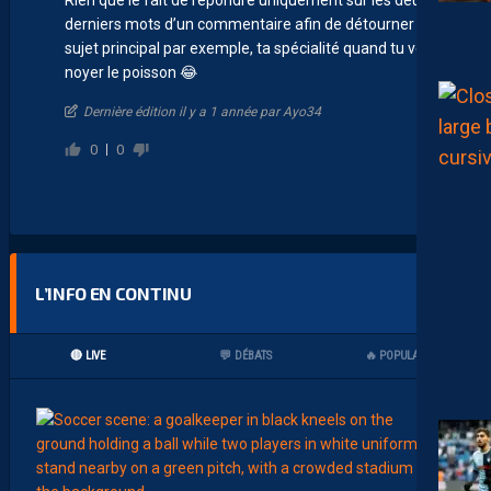
derniers mots d’un commentaire afin de détourner le
sujet principal par exemple, ta spécialité quand tu veux
noyer le poisson 😂
Dernière édition il y a 1 année par Ayo34
0
0
L’INFO EN CONTINU
🔴 LIVE
💬 DÉBATS
🔥 POPULAIRES
00:02
MHSC-
L