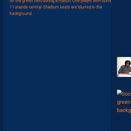
EFFECT
L
E
S
N
O
U
V
E
A
U
X
N
U
M
É
R
O
S
D
E
N
O
S
P
A
I
L
L
A
D