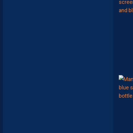
A
R
E
M
P
O
R
T
E
N
T
L
E
T
O
U
R
N
O
I
U
N
A
F
U
1
7
F
A
V
E
C