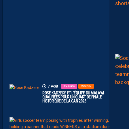
À
U
N
P
R
O
M
U
A
M
B
I
T
I
E
U
X
7 Août
FÉMININES
SÉLECTION
ROSE KADZERE ET L’ÉQUIPE DU MALAWI
QUALIFIÉES POUR UN QUART DE FINALE
HISTORIQUE DE LA CAN 2026
7
Août