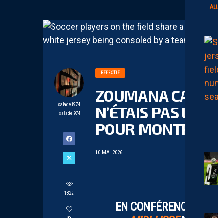
AU
EFFECTIF
ZOUMANA CAMARA:
salade1974
N’ÉTAIS PAS LÀ P
salade1974
POUR MONTRER L
10 MAI 2026
1822
EN CONFÉRENCE DE P
93