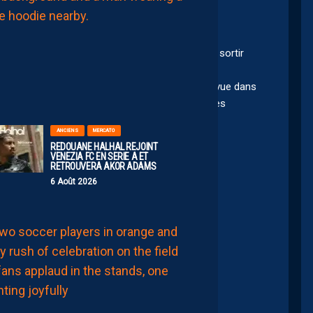
INSIDE
AVEC
SERSOU
6
ecté l’homme. Il a attendu qui se blesse pour le sortir
Août
2026
 début de saison avec 8 défenseurs. Du jamais vue dans
 Tu nous a fais perdre pas mal de points avec tes
ANCIENS
MERCATO
REDOUANE HALHAL REJOINT
VENEZIA FC EN SERIE A ET
RETROUVERA AKOR ADAMS
6 Août 2026
ntenant.
LIGUE 2
i aussi.
JULIEN
LAPORTE:
 par Ayo34
“EN
RESTANT,
LA
FAMILLE
NICOLLIN
A