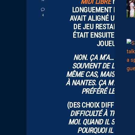
MIDI LIBRE
NOTAMM
LONGUEMENT EXPRIMÉ 
4
AVAIT ALIGNÉ UN ONZ
DE JEU RESTAIT LUI 
ÉTAIT ENSUITE INTER
JOUEUR AVEC
NON. ÇA M’A… J’Y AI 
SOUVIENT DE LA SAISO
MÊME CAS, MAIS IL S’É
À NANTES. ÇA M’A TRAVE
PRÉFÉRÉ LE FAIRE
(DES CHOIX DIFFICILES 
DIFFICULTÉ À TRAVERS
MOI. QUAND IL SORT, P
POURQUOI IL RENTRE