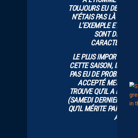
TOUJOURS EU DES RAPP
N’ÉTAIS PAS LÀ POUR 
L’EXEMPLE ET MONT
SONT DES CHOI
CARACTÉRISTIQ
LE PLUS IMPORTANT P
CETTE SAISON, IL Y A E
PAS EU DE PROBLÈME A
ACCEPTÉ MES CHOIX.
TROUVE QU’IL A ÉTÉ O
(SAMEDI DERNIER CONTR
QU’IL MÉRITE PAR RAPPO
A APPOR