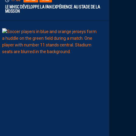
17:00
LE MHSC DÉVELOPPE LA FAN EXPÉRIENCE AU STADE DE LA
MOSSON
15:00
EFFECTIF
L
E
S
N
O
U
V
E
A
U
X
N
U
M
É
R
O
S
D
E
N