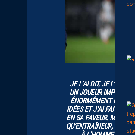
JE L’AI DIT, JE L’AI S
UN JOUEUR IMPORTANT 
ÉNORMÉMENT DE CHOSE
IDÉES ET J’AI FAIT DES
EN SA FAVEUR. MAIS LE
QU’ENTRAÎNEUR, C’EST
À L’HOMME ET JE 