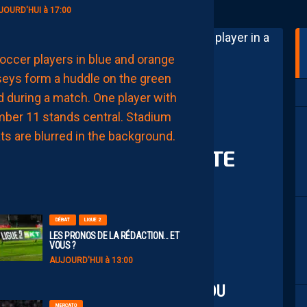
JOURD'HUI à 17:00
EFFECTIF
LES
NOUVEAUX
NUMÉROS
DE
NOS
PAILLADINS
 “TÉJI SAVANIER, JE
AUJOURD'HUI
OUR LUI COUPER LA TÊTE
à
’EXEMPLE”
15:00
DÉBAT
LIGUE 2
LES PRONOS DE LA RÉDACTION… ET
VOUS ?
AUJOURD'HUI à 13:00
RESSE D’APRÈS-MATCH, AUPRÈS DU
MERCATO