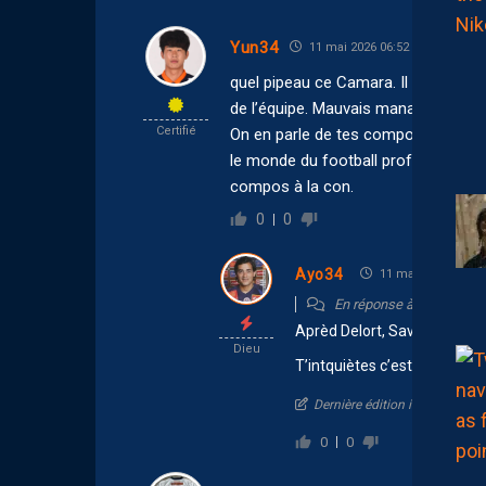
Yun34
11 mai 2026 06:52
quel pipeau ce Camara. Il a pas resp
de l’équipe. Mauvais management.
Certifié
On en parle de tes compositions de
le monde du football professionnel.
compos à la con.
0
0
Ayo34
11 mai 2026 10:27
En réponse à
Yun34
Aprèd Delort, Savanier mai
Dieu
T’intquiètes c’est bientôt fin
Dernière édition il y a 2 mois
0
0