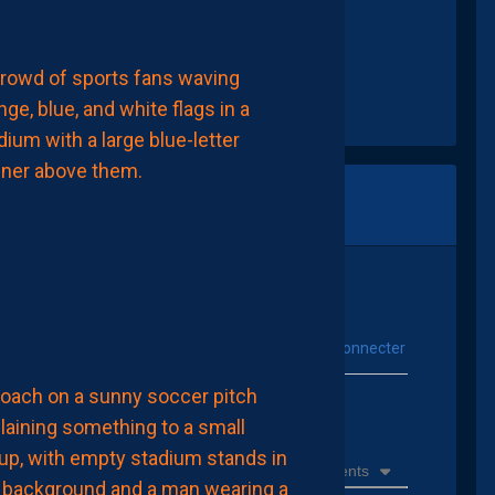
CHRONIQUES
PAILLADEVINTAGE
PAILLADEVINTAGE
#15
–
LES
ANTIQUITÉS
DE
LA
PAILLADE
6
Août
2026
vous connecter
Se connecter avec :
ACTUALITÉS
ur poster un commentaire
LE
MHSC
PROPOSE
DÉSORMAIS
Récents
DES
EXPÉRIENCES