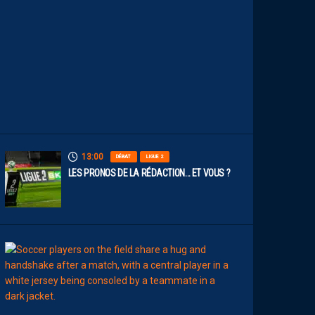
O
S
P
A
I
L
L
A
D
I
N
S
13:00
DÉBAT
LIGUE 2
LES PRONOS DE LA RÉDACTION… ET VOUS ?
12:00
MERCATO
T
É
J