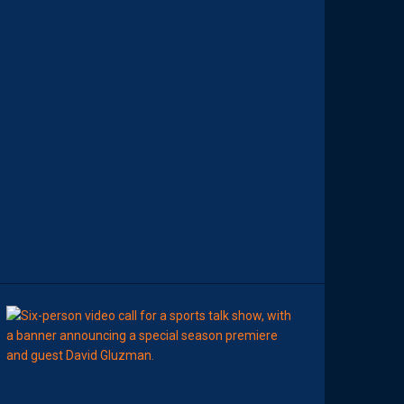
D
E
M
O
H
A
M
E
D
T
O
U
B
A
C
H
E
-
T
E
R
11:00
AP TV
MÉDIAS
A
P