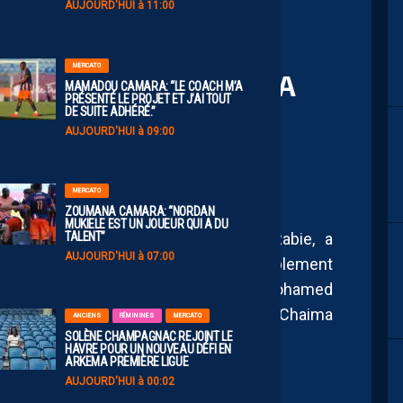
AUJOURD'HUI à 11:00
MERCATO
 ET ZEÏNEB BENYEBKA
MAMADOU CAMARA: “LE COACH M’A
PRÉSENTÉ LE PROJET ET J’AI TOUT
VEC LE MAROC U17F
DE SUITE ADHÉRÉ.”
AUJOURD'HUI à 09:00
MERCATO
ZOUMANA CAMARA: “NORDAN
MUKIELE EST UN JOUEUR QUI A DU
TALENT”
e du Maroc U17 Féminine, Youness Rabie, a
AUJOURD'HUI à 07:00
pt joueuses convoquées pour le rassemblement
 mercredi 15 juillet 2026 au Complexe Mohamed
formation du Montpellier Football Club, Chaima
ANCIENS
FÉMININES
MERCATO
SOLÈNE CHAMPAGNAC REJOINT LE
 partie de cette liste.
HAVRE POUR UN NOUVEAU DÉFI EN
ARKEMA PREMIÈRE LIGUE
AUJOURD'HUI à 00:02