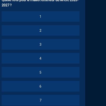
Quelle note pour le maillot extérieur du MHSC 2026-
2027 ?
1
2
3
4
5
6
7