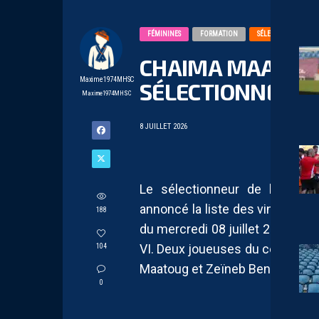
FÉMININES
FORMATION
SÉLECTION
CHAIMA MAATOUG
Maxime1974MHSC
SÉLECTIONNÉES A
Maxime1974MHSC
8 JUILLET 2026
Le sélectionneur de l’équip
annoncé la liste des vingt-se
188
du mercredi 08 juillet 2026 au
VI. Deux joueuses du centre de 
104
Maatoug et Zeïneb Benyebka, fait
0