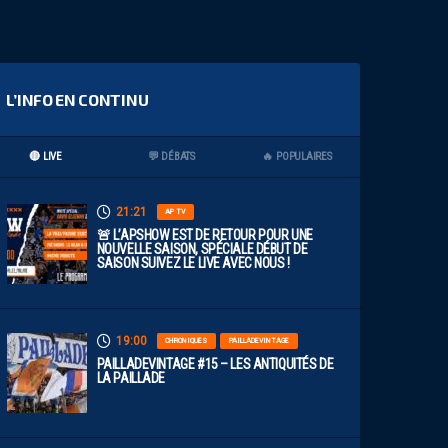
L’INFO EN CONTINU
🔴 LIVE
💬 DÉBATS
🔥 POPULAIRES
21:21
AP TV
🚨 L’APSHOW EST DE RETOUR POUR UNE
NOUVELLE SAISON, SPÉCIALE DÉBUT DE
SAISON SUIVEZ LE LIVE AVEC NOUS !
19:00
CHRONIQUES
PAILLADEVINTAGE
PAILLADEVINTAGE #15 – LES ANTIQUITÉS DE
LA PAILLADE