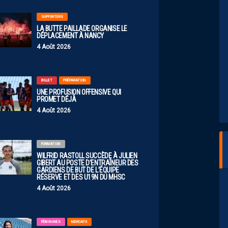
SUPPORTERS
LA BUTTE PAILLADE ORGANISE LE
DÉPLACEMENT À NANCY
4 Août 2026
BILLET
PRÉPARATION
UNE PROFUSION OFFENSIVE QUI
PROMET DÉJÀ
4 Août 2026
FORMATION
WILFRID RASTOLL SUCCÈDE À JULIEN
GIBERT AU POSTE D’ENTRAÎNEUR DES
GARDIENS DE BUT DE L’ÉQUIPE
RÉSERVE ET DES U19N DU MHSC
4 Août 2026
FÉMININES
MERCATO