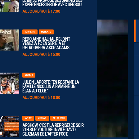
LE MHSC PROPOSE DÉSORMAIS DES
EXPÉRIENCES INSIDE AVEC SERSOU
AUJOURD'HUI à 17:00
ANCIENS
MERCATO
REDOUANE HALHAL REJOINT
VENEZIA FC EN SERIE A ET
RETROUVERA AKOR ADAMS
AUJOURD'HUI à 15:00
LIGUE 2
JULIEN LAPORTE: “EN RESTANT, LA
FAMILLE NICOLLIN A RAMENÉ UN
ÉLAN AU CLUB.”
AUJOURD'HUI à 13:00
AP TV
MÉDIAS
MHSC-DFCO
APSHOW, C’EST LA REPRISE! CE SOIR
21H SUR YOUTUBE. INVITÉ DAVID
GLUZMAN DE L’AFTER FOOT.