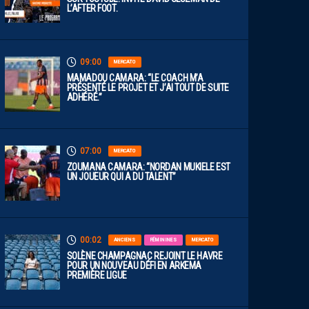
L’AFTER FOOT.
09:00
MERCATO
MAMADOU CAMARA: “LE COACH M’A
PRÉSENTÉ LE PROJET ET J’AI TOUT DE SUITE
ADHÉRÉ.”
07:00
MERCATO
ZOUMANA CAMARA: “NORDAN MUKIELE EST
UN JOUEUR QUI A DU TALENT”
00:02
ANCIENS
FÉMININES
MERCATO
SOLÈNE CHAMPAGNAC REJOINT LE HAVRE
POUR UN NOUVEAU DÉFI EN ARKEMA
PREMIÈRE LIGUE