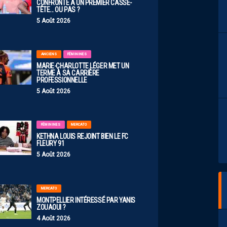
CONFRONTÉ À UN PREMIER CASSE-
TÊTE… OU PAS ?
5 Août 2026
ANCIENS
FÉMININES
MARIE-CHARLOTTE LÉGER MET UN
TERME À SA CARRIÈRE
PROFESSIONNELLE
5 Août 2026
FÉMININES
MERCATO
KETHNA LOUIS REJOINT BIEN LE FC
FLEURY 91
5 Août 2026
MERCATO
MONTPELLIER INTÉRESSÉ PAR YANIS
ZOUAOUI ?
4 Août 2026