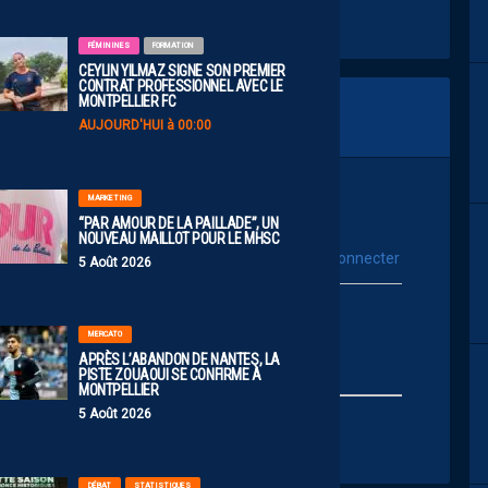
FÉMININES
FORMATION
CEYLIN YILMAZ SIGNE SON PREMIER
CONTRAT PROFESSIONNEL AVEC LE
MONTPELLIER FC
AUJOURD'HUI à 00:00
MARKETING
“PAR AMOUR DE LA PAILLADE”, UN
NOUVEAU MAILLOT POUR LE MHSC
vous connecter
Se connecter avec :
5 Août 2026
ur poster un commentaire
MERCATO
APRÈS L’ABANDON DE NANTES, LA
PISTE ZOUAOUI SE CONFIRME À
MONTPELLIER
5 Août 2026
DÉBAT
STATISTIQUES