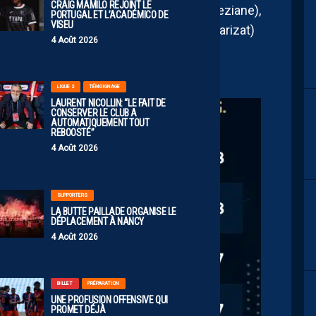
CRAIG MAMILO REJOINT LE
 Roger (Rahmoune) – Chaine, Mialhe (Meziane),
PORTUGAL ET L’ACADÉMICO DE
VISEU
if (Dimene Kingue), Chabod, Lemort (Pharizat)
4 Août 2026
LIGUE 2
TÉMOIGNAGE
LAURENT NICOLLIN: “LE FAIT DE
CONSERVER LE CLUB A
AUTOMATIQUEMENT TOUT
REBOOSTÉ”
4 Août 2026
SUPPORTERS
LA BUTTE PAILLADE ORGANISE LE
DÉPLACEMENT À NANCY
4 Août 2026
BILLET
PRÉPARATION
UNE PROFUSION OFFENSIVE QUI
PROMET DÉJÀ