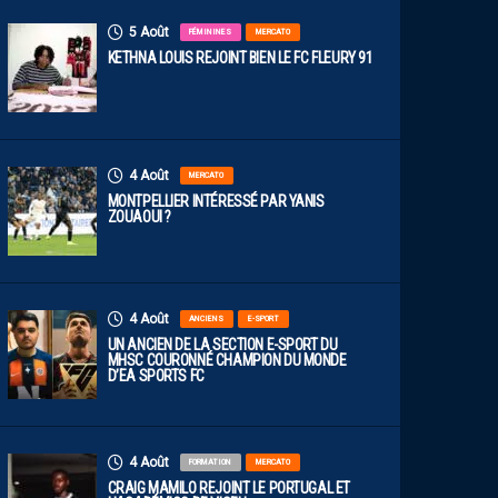
5 Août
FÉMININES
MERCATO
KETHNA LOUIS REJOINT BIEN LE FC FLEURY 91
4 Août
MERCATO
MONTPELLIER INTÉRESSÉ PAR YANIS
ZOUAOUI ?
4 Août
ANCIENS
E-SPORT
UN ANCIEN DE LA SECTION E-SPORT DU
MHSC COURONNÉ CHAMPION DU MONDE
D’EA SPORTS FC
4 Août
FORMATION
MERCATO
CRAIG MAMILO REJOINT LE PORTUGAL ET