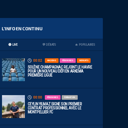
L’INFO EN CONTINU
🔴 LIVE
💬 DÉBATS
🔥 POPULAIRES
00:02
ANCIENS
FÉMININES
MERCATO
SOLÈNE CHAMPAGNAC REJOINT LE HAVRE
POUR UN NOUVEAU DÉFI EN ARKEMA
PREMIÈRE LIGUE
00:00
FÉMININES
FORMATION
CEYLIN YILMAZ SIGNE SON PREMIER
CONTRAT PROFESSIONNEL AVEC LE
MONTPELLIER FC