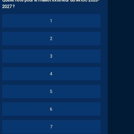
Quelle note pour le maillot extérieur du MHSC 2026-
2027 ?
1
2
3
4
5
6
7