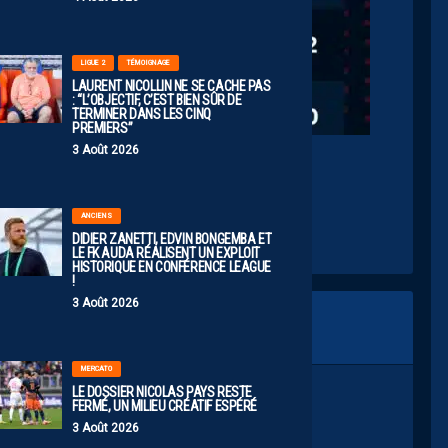
LIGUE 2
TÉMOIGNAGE
LAURENT NICOLLIN NE SE CACHE PAS
: “L’OBJECTIF, C’EST BIEN SÛR DE
TERMINER DANS LES CINQ
PREMIERS”
3 Août 2026
Screenshot
ANCIENS
DIDIER ZANETTI, EDVIN BONGEMBA ET
LE FK AUDA RÉALISENT UN EXPLOIT
HISTORIQUE EN CONFÉRENCE LEAGUE
!
3 Août 2026
MERCATO
LE DOSSIER NICOLAS PAYS RESTE
FERMÉ, UN MILIEU CRÉATIF ESPÉRÉ
3 Août 2026