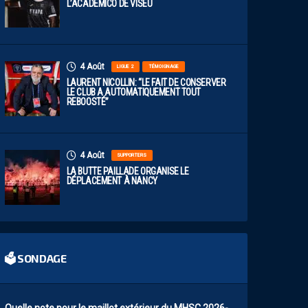
L’ACADÉMICO DE VISEU
4 Août
LIGUE 2
TÉMOIGNAGE
LAURENT NICOLLIN: “LE FAIT DE CONSERVER
LE CLUB A AUTOMATIQUEMENT TOUT
REBOOSTÉ”
4 Août
SUPPORTERS
LA BUTTE PAILLADE ORGANISE LE
DÉPLACEMENT À NANCY
🗳 SONDAGE