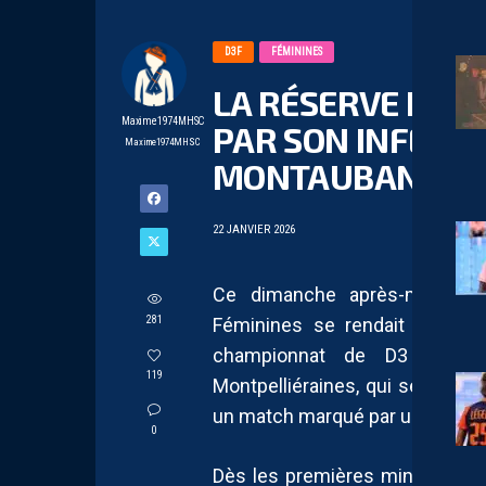
D3F
FÉMININES
LA RÉSERVE DES 
Maxime1974MHSC
PAR SON INFÉRIO
Maxime1974MHSC
MONTAUBAN
22 JANVIER 2026
Ce dimanche après-midi, la 
281
Féminines se rendait à Mont
championnat de D3 fémini
119
Montpelliéraines, qui se sont f
un match marqué par un tourna
0
Dès les premières minutes, le