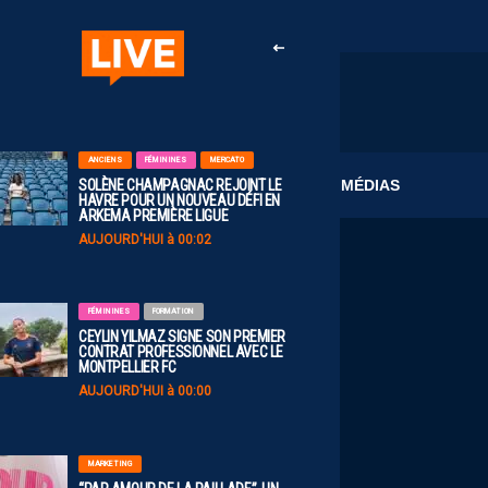
ANCIENS
FÉMININES
MERCATO
CLUB
MÉDIAS
SOLÈNE CHAMPAGNAC REJOINT LE
HAVRE POUR UN NOUVEAU DÉFI EN
ARKEMA PREMIÈRE LIGUE
AUJOURD'HUI à 00:02
FÉMININES
FORMATION
CEYLIN YILMAZ SIGNE SON PREMIER
CONTRAT PROFESSIONNEL AVEC LE
MONTPELLIER FC
AUJOURD'HUI à 00:00
MARKETING