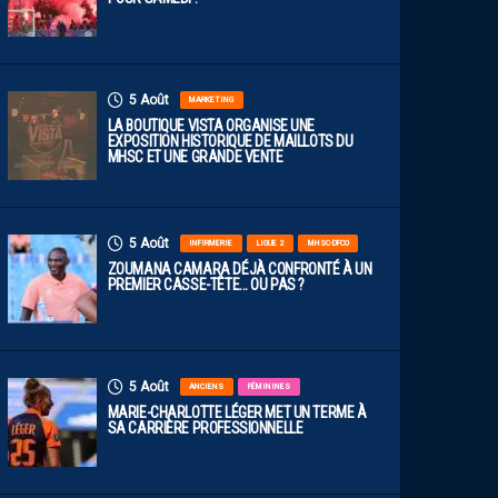
5 Août
MARKETING
LA BOUTIQUE VISTA ORGANISE UNE
EXPOSITION HISTORIQUE DE MAILLOTS DU
MHSC ET UNE GRANDE VENTE
5 Août
INFIRMERIE
LIGUE 2
MHSC-DFCO
ZOUMANA CAMARA DÉJÀ CONFRONTÉ À UN
PREMIER CASSE-TÊTE… OU PAS ?
5 Août
ANCIENS
FÉMININES
MARIE-CHARLOTTE LÉGER MET UN TERME À
SA CARRIÈRE PROFESSIONNELLE