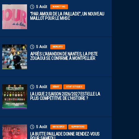
5 Août
MARKETING
“PAR AMOUR DE LA PAILLADE”, UN NOUVEAU
MAILLOT POUR LE MHSC
5 Août
MERCATO
APRÈS L’ABANDON DE NANTES, LA PISTE
ZOUAOUI SE CONFIRME À MONTPELLIER
5 Août
DÉBAT
STATISTIQUES
LA LIGUE 2 SAISON 2026/2027 EST-ELLE LA
PLUS COMPÉTITIVE DE L’HISTOIRE ?
5 Août
MHSC-DFCO
SUPPORTERS
LA BUTTE PAILLADE DONNE RENDEZ-VOUS
POUR SAMEDI !