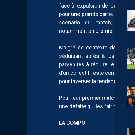
face à l’expulsion de leur gardi
pour une grande partie de la ren
scénario du match, permett
notamment en première périod
Malgré ce contexte défavorabl
séduisant après la pause. Plu
parvenues à réduire l’écart gr
d’un collectif resté combatif jus
pour inverser la tendance face 
Pour leur premier match de l’an
une défaite qui les fait reculer
LA COMPO