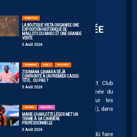
MARKETING
LA BOUTIQUE VISTA ORGANISE UNE
PAILLADINES PÉNALISÉE
EXPOSITION HISTORIQUE DE
MAILLOTS DU MHSC ET UNE GRANDE
RITÉ NUMÉRIQUE À
VENTE
5 Août 2026
INFIRMERIE
LIGUE 2
MHSC-DFCO
ZOUMANA CAMARA DÉJÀ
CONFRONTÉ À UN PREMIER CASSE-
TÊTE… OU PAS ?
réserve du Montpellier Hérault Sport Club
5 Août 2026
auban pour le compte de la 11ᵉ journée du
ne. Une rencontre compliquée pour les
inalement inclinées sur le score de (3-1), dans
ANCIENS
FÉMININES
MARIE-CHARLOTTE LÉGER MET UN
nt précoce.
TERME À SA CARRIÈRE
PROFESSIONNELLE
5 Août 2026
s joueuses de Geoffrey Doumeng ont dû faire