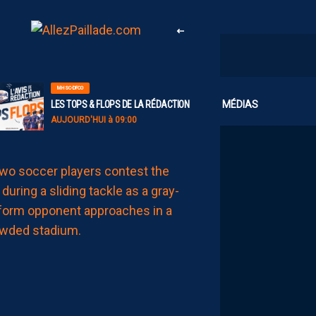
MHSC-DFCO
CLUB
MÉDIAS
LES TOPS & FLOPS DE LA RÉDACTION
AUJOURD'HUI à 09:00
BILLET
MHSC-DFCO
UNE
DÉFENSE
HÉRAULTAISE
CONSTAMMENT
À
L’ARRÊT
AUJOURD'HUI
à
08:00