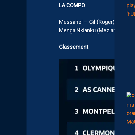
LA COMPO
Messahel – Gil (Roger), Jean, Da
Menga Nkianku (Meziane), Lemo
Classement