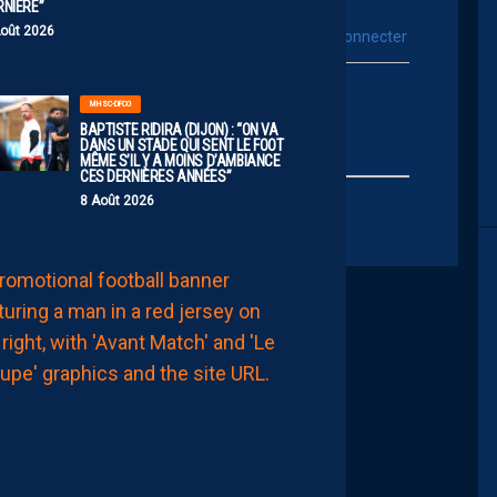
RNIÈRE”
Août 2026
vous connecter
Se connecter avec :
ur poster un commentaire
MHSC-DFCO
BAPTISTE RIDIRA (DIJON) : “ON VA
DANS UN STADE QUI SENT LE FOOT
MÊME S’IL Y A MOINS D’AMBIANCE
CES DERNIÈRES ANNÉES”
8 Août 2026
MHSC-DFCO
LE
GROUPE
PAILLADIN
CONTRE
DIJON
8
Août
2026