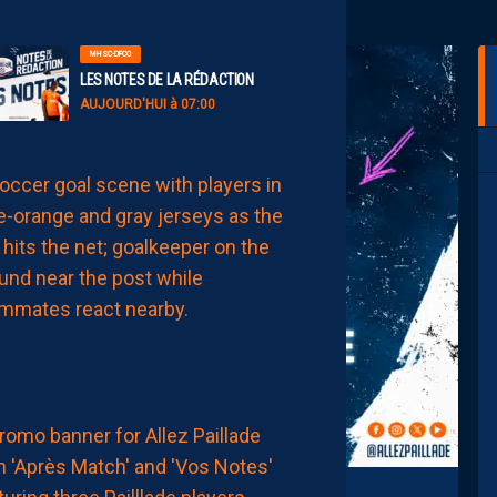
MHSC-DFCO
LES NOTES DE LA RÉDACTION
AUJOURD'HUI à 07:00
LIGUE 2
LE
MHSC
7ÈME
CE
DIMANCHE
AUJOURD'HUI
à
00:15
MHSC-DFCO
ATTRIBUEZ
VOS
PREMIÈRES