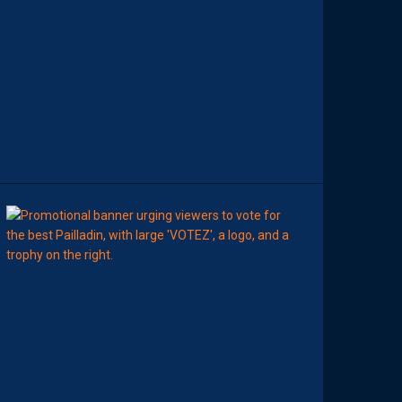
T
E
S
D
E
L
A
S
A
I
S
O
N
8
Août
MHSC-DFCO
E
L
I
S
E
Z
V
O
T
R
E