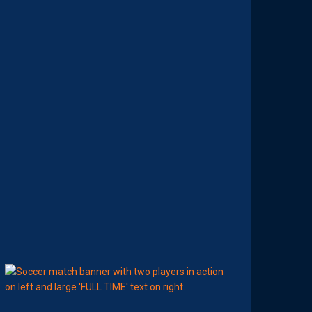
M
E
I
L
L
E
U
R
P
A
I
L
L
A
D
I
N
D
U
M
A
T
C
H
8
Août
APRÈS-MATCH
MHSC-DFCO