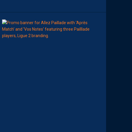
E
00:00
MHSC-DFCO
A
T
T
R
I
B
U
E
Z
V
O
S
P
R
E
M
I
È
R
E
S
N
O