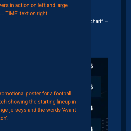
MHSC-DFCO
MHSC
1-
1
DFCO:
kité, Parienti – Micetic, Pharizat, Aboucharif –
DES
DÉBUTS
rt (Dimene Kingue), Koko
FRUSTRANTS
ET
DÉJÀ
DES
REGRETS
8
Août
2026
MHSC-DFCO
LA
COMPOSITION
OFFICIELLE
8
Août
2026