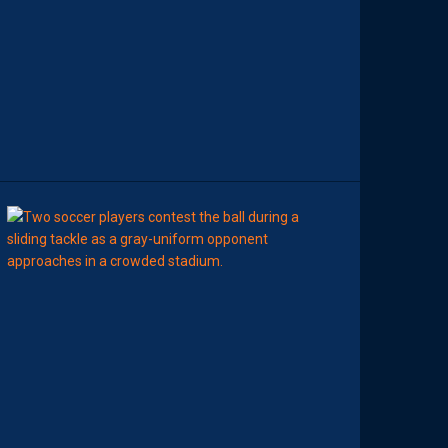
L
A
R
É
D
A
C
T
I
O
N
08:00
BILLET
MHSC-DFCO
U
N
E
D
É
F
E
N
S
E
H
É