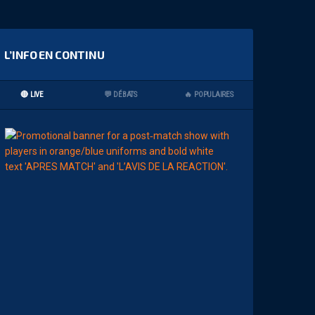
L’INFO EN CONTINU
🔴 LIVE
💬 DÉBATS
🔥 POPULAIRES
09:00
MHSC-DFCO
L
E
S
T
O
P
S
&
F
L
O
P
S
D
E