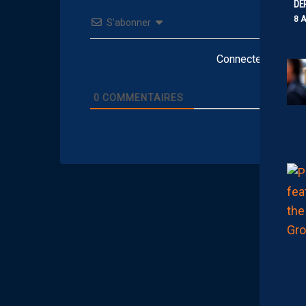
DE
8 
S’abonner
Connectez-vous po
0
COMMENTAIRES