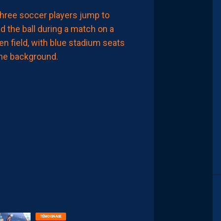
LIGUE 2
MHSC-DFCO
MAMADOU
CAMARA:
“JE
NE
VEUX
PAS
PARAÎTRE
PRÉTENTIEUX,
MAIS
LE
MHSC
EST
UN
CLUB
DE
LIGUE
1”
8
Août
2026
TÉMOIGNAGE