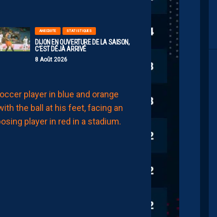
ANECDOTE
STATISTIQUES
DIJON EN OUVERTURE DE LA SAISON,
C’EST DÉJÀ ARRIVÉ
8 Août 2026
MHSC-DFCO
JULIEN
LAPORTE
:
“ON
A
QU’UNE
ENVIE,
C’EST
COMMENCER
LE
CHAMPIONNAT”
8
Août
2026