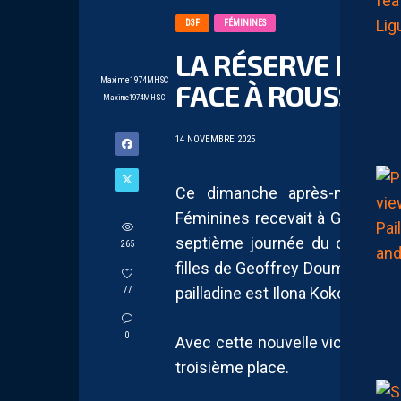
D3F
FÉMININES
LA RÉSERVE DES 
Maxime1974MHSC
FACE À ROUSSET
Maxime1974MHSC
14 NOVEMBRE 2025
Ce dimanche après-midi, la 
Féminines recevait à Grammont 
septième journée du champion
265
filles de Geoffrey Doumeng ont
pailladine est Ilona Koko.
77
0
Avec cette nouvelle victoire, le
troisième place.