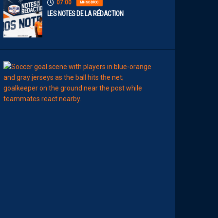
07:00
MHSC-DFCO
LES NOTES DE LA RÉDACTION
00:15
LIGUE 2
L
E
M
H
S
C
7
È
M
E
C
E
D
I
M
A
N
C
H