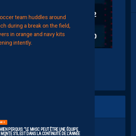
LIGUE 2
ZOUMANA
CAMARA:
“IL
NE
FAUT
PAS
SE
FIXER
DE
IMG 1194
LIMITES.
IL
FAUT
VISER
HAUT”
8
Août
2026
GUE 2
MIEN PERQUIS: “LE MHSC PEUT ÊTRE UNE ÉQUIPE
 MONTE S’IL EST DANS LA CONTINUITÉ DE L’ANNÉE