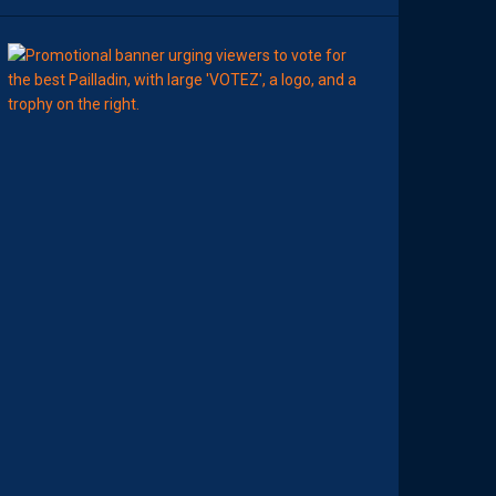
8
Août
MHSC-DFCO
E
L
I
S
E
Z
V
O
T
R
E
M
E
I
L
L
E
U
R
P
A
I
L
L
A