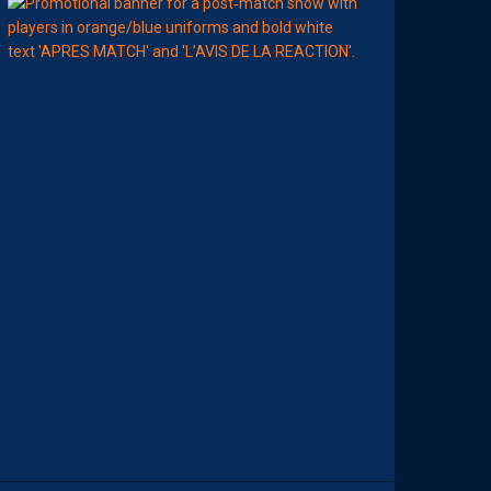
09:00
MHSC-DFCO
L
E
S
T
O
P
S
&
F
L
O
P
S
D
E
L
A
R
É
D
A
C
T
I
O
N