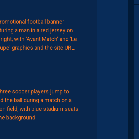
ever34970
MHSC-DFCO
LE
GROUPE
PAILLADIN
CONTRE
DIJON
8
dra le FCM, Football Club Montpellier.
Août
2026
LIGUE 2
MHSC-DFCO
37
MAMADOU
CAMARA:
“JE
NE
VEUX
PAS
:19
PARAÎTRE
PRÉTENTIEUX,
MAIS