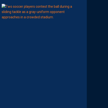
08:00
BILLET
MHSC-DFCO
U
N
E
D
É
F
E
N
S
E
H
É
R
A
U
L
T
A
I
S
E
C
O
N
S