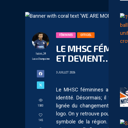
FÉMININES
OFFICIEL
LE MHSC FÉMININ
lucas_34
ET DEVIENT… LE 
LucasChampainne
3 JUILLET 2026
Le MHSC féminines a officiell
identité. Désormais; il faudra l
lignée du changement de nom
1583
logo. On y retrouve pour un e
symbole de la région. Ces der
145