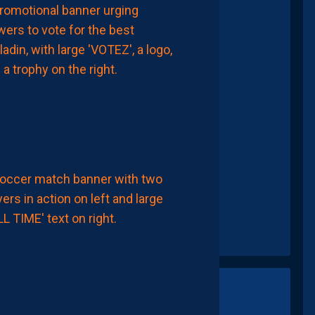
MHSC-DFCO
ELISEZ
VOTRE
MEILLEUR
PAILLADIN
DU
MATCH
8
Août
2026
APRÈS-MATCH
MHSC-DFCO
MHSC
1-
1
DFCO:
DES
DÉBUTS
FRUSTRANTS
ET
DÉJÀ
DES
REGRETS