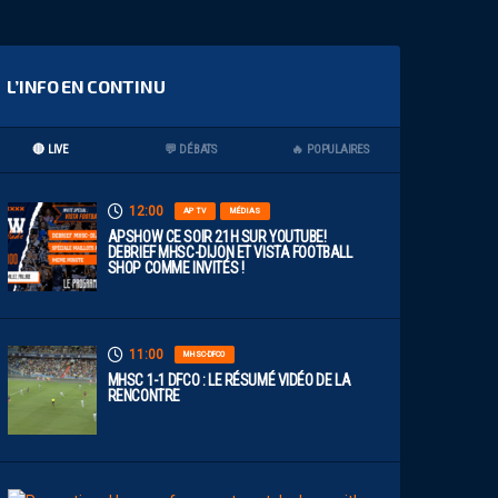
L’INFO EN CONTINU
🔴 LIVE
💬 DÉBATS
🔥 POPULAIRES
12:00
AP TV
MÉDIAS
APSHOW CE SOIR 21H SUR YOUTUBE!
DEBRIEF MHSC-DIJON ET VISTA FOOTBALL
SHOP COMME INVITÉS !
11:00
MHSC-DFCO
MHSC 1-1 DFCO : LE RÉSUMÉ VIDÉO DE LA
RENCONTRE