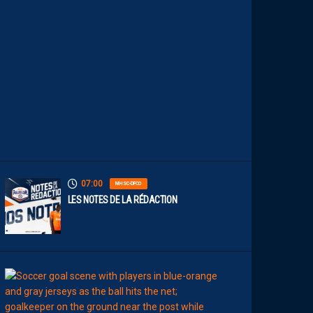
T
A
M
M
E
N
T
À
L
’
A
R
R
Ê
T
07:00
MHSC-DFCO
LES NOTES DE LA RÉDACTION
00:15
LIGUE 2