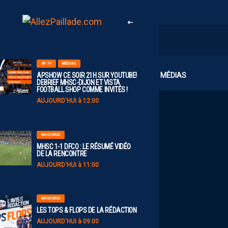
AP TV
MÉDIAS
CLUB
MÉDIAS
APSHOW CE SOIR 21H SUR YOUTUBE!
DEBRIEF MHSC-DIJON ET VISTA
FOOTBALL SHOP COMME INVITÉS !
AUJOURD'HUI à 12:00
MHSC-DFCO
MHSC 1-1 DFCO : LE RÉSUMÉ VIDÉO
DE LA RENCONTRE
AUJOURD'HUI à 11:00
MHSC-DFCO
LES TOPS & FLOPS DE LA RÉDACTION
AUJOURD'HUI à 09:00