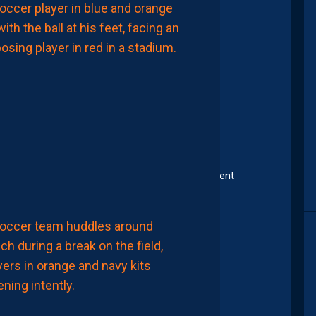
MHSC-DFCO
crocodile !
JULIEN
LAPORTE
:
“ON
A
26 00:14
QU’UNE
ENVIE,
C’EST
COMMENCER
LE
CHAMPIONNAT”
8
026 16:54
Août
, des gens qui arrivent quelque part et qui se croient
2026
 club.
LIGUE 2
ZOUMANA
CAMARA:
“IL
NE
ever34970
FAUT
PAS
 club en inscrivant 2001 sur le logo ?….
SE
re d’esprit avec une peur de l’inconnu minimum….
FIXER