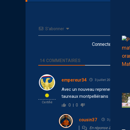
S’abonner
Connectez-vous po
14
COMMENTAIRES
empereur34
3 juillet 2026 22:46
Avec un nouveau repreneur je verrai 
taureaux montpelliérains
Certifié
0
0
cousin37
3 juillet 2026 23
En réponse à
empereur