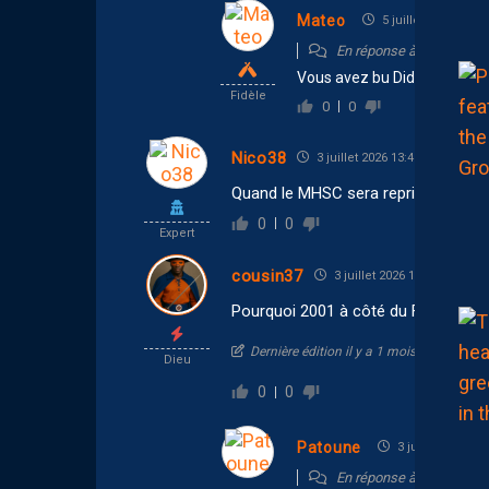
Mateo
5 juillet 2026 21:01
En réponse à
OuedecFor
Vous avez bu Didier.
Fidèle
0
0
Nico38
3 juillet 2026 13:42
Quand le MHSC sera repris, il devien
0
0
Expert
cousin37
3 juillet 2026 13:03
Pourquoi 2001 à côté du Flamand ?
Dernière édition il y a 1 mois par cousin
Dieu
0
0
Patoune
3 juillet 2026 13
En réponse à
cousin37