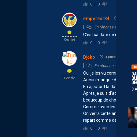
0
0
empereur34
3 juillet 20
En réponse à
Djoko
C’est sa date de création t
Certifié
0
0
Djoko
4 juillet 2026 08:58
En réponse à
empereur
LI
Oui je les vu comme d’autre
DA
QUI
Certifié
Aucun manque de respect au
DE
En ajoutant la date ils hono
8 
Après je suis d’accord avec e
beaucoup de chose.
Comme avec les garçons sa a
On verra cette année qui va
repart comme de zéro.
0
0