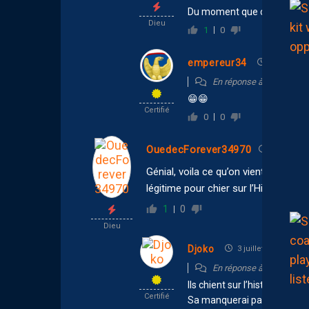
Du moment que c’est pas un 
Dieu
1
0
empereur34
4 juillet 20
En réponse à
cousin37
😁😁
Certifié
0
0
OuedecForever34970
3 juillet 2
Génial, voila ce qu’on vient de froler
légitime pour chier sur l’Histoire d’un
1
0
Dieu
Djoko
3 juillet 2026 18:19
En réponse à
OuedecFor
Ils chient sur l’histoire d’un
Certifié
Sa manquerai pas d’ouvertu