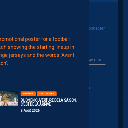
8
Août
2026
vous connecter
Se connecter avec :
MHSC-DFCO
ur poster un commentaire
LA
COMPOSITION
OFFICIELLE
8
Récents
Août
2026
bien un taureau puissant, on nous appellerai les
ANECDOTE
STATISTIQUES
DIJON EN OUVERTURE DE LA SAISON,
C’EST DÉJÀ ARRIVÉ
8 Août 2026
:13
34