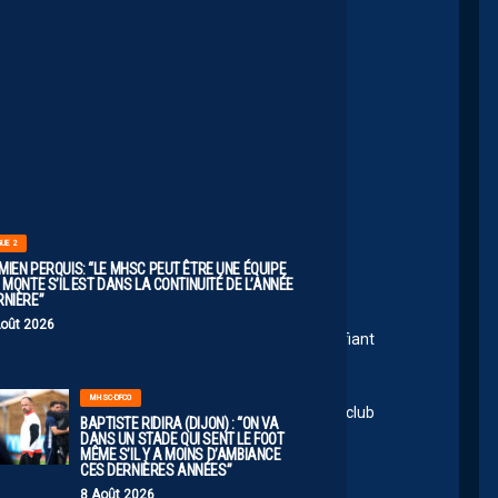
DE
LIMITES.
IL
FAUT
VISER
26 22:44
HAUT”
8
out simplement
Août
2026
34
GUE 2
s d’où ma question.
MIEN PERQUIS: “LE MHSC PEUT ÊTRE UNE ÉQUIPE
 MONTE S’IL EST DANS LA CONTINUITÉ DE L’ANNÉE
 contraire.
RNIÈRE”
rent Loulou.
Août 2026
ux, sur le fait qu’il fallait comme repartir en modifiant
rrivait en bout de course sur les rotules.
MHSC-DFCO
 être une grande année d’apprentissage vu que le club
BAPTISTE RIDIRA (DIJON) : “ON VA
DANS UN STADE QUI SENT LE FOOT
MÊME S’IL Y A MOINS D’AMBIANCE
CES DERNIÈRES ANNÉES”
8 Août 2026