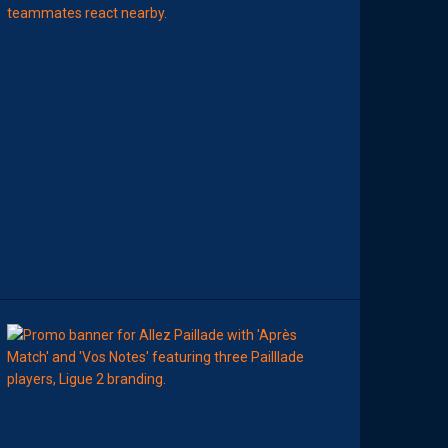
L
E
M
H
S
C
7
È
M
E
C
E
D
I
M
A
N
C
H
E
00:00
MHSC-DFCO
A
T
T
R
I