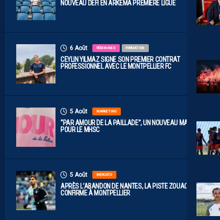
NOUVEAU DÉFI EN ARKEMA PREMIÈRE LIGUE
6 Août
FÉMININES
FORMATION
CEYLIN YILMAZ SIGNE SON PREMIER CONTRAT
PROFESSIONNEL AVEC LE MONTPELLIER FC
5 Août
MARKETING
“PAR AMOUR DE LA PAILLADE”, UN NOUVEAU MAILLOT
POUR LE MHSC
5 Août
MERCATO
APRÈS L’ABANDON DE NANTES, LA PISTE ZOUAOUI SE
CONFIRME À MONTPELLIER