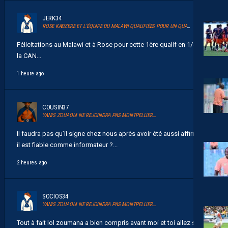
JERK34
ROSE KADZERE ET L’ÉQUIPE DU MALAWI QUALIFIÉES POUR UN QUART DE FINALE HISTORIQUE DE LA CAN 2026
Félicitations au Malawi et à Rose pour cette 1ère qualif en 1/4 de
la CAN...
1 heure ago
COUSIN37
YANIS ZOUAOUI NE REJOINDRA PAS MONTPELLIER…
Il faudra pas qu’il signe chez nous après avoir été aussi affirmatif
il est fiable comme informateur ?...
2 heures ago
SOCIOS34
YANIS ZOUAOUI NE REJOINDRA PAS MONTPELLIER…
Tout à fait lol zoumana a bien compris avant moi et toi allez sans