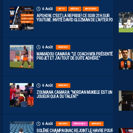
6 Août
AP TV
MÉDIAS
MHSC-DFCO
APSHOW, C’EST LA REPRISE! CE SOIR 21H SUR
YOUTUBE. INVITÉ DAVID GLUZMAN DE L’AFTER FOOT.
6 Août
MERCATO
MAMADOU CAMARA: “LE COACH M’A PRÉSENTÉ LE
PROJET ET J’AI TOUT DE SUITE ADHÉRÉ.”
6 Août
MERCATO
ZOUMANA CAMARA: “NORDAN MUKIELE EST UN
JOUEUR QUI A DU TALENT”
6 Août
ANCIENS
FÉMININES
MERCATO
SOLÈNE CHAMPAGNAC REJOINT LE HAVRE POUR UN