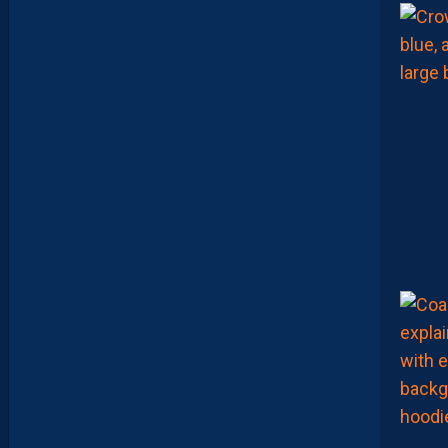
N
V
I
E
,
C
’
E
S
T
C
O
M
M
E
N
C
E
R
L
E
C
H
A
M
P
I
O
N
N
A
T