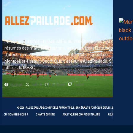
Pure player d'infos et d'actualités du #MHSC, depuis 2007. News,
résumés des matches, résultats, analyses, transferts, notes
d'arpès-matchs, photos, vidéos. Toute l'actu football du
Montpellier-Hérault-Sport-Club c'est sur #AllezPaillade. Site non-
officiel du MHSC
FACEBOOK
TWITTER
INSTAGRAM
TWITCH
© 2026 -
ALLEZPAILLADE.COM
FIDÈLE AU
MONTPELLIER-HÉRAULT-SPORT-CLUB
DEPUIS 2007
QUI SOMMES-NOUS ?
CHARTE DU SITE
POLITIQUE DE CONFIDENTIALITÉ
REJOIGNEZ-NOUS !
MERCAT