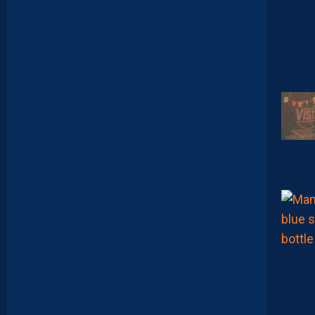
D
E
L
A
C
H
A
L
E
U
R
?
D
U
P
R
O
M
U
D
I
J
O
N
N
A
I
S
?
Z
O
U