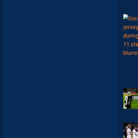
S
E
Z
V
O
T
R
E
M
E
I
L
L
E
U
R
P
A
I
L
L
A
D
I
N
D
U
M
A
T
C
H