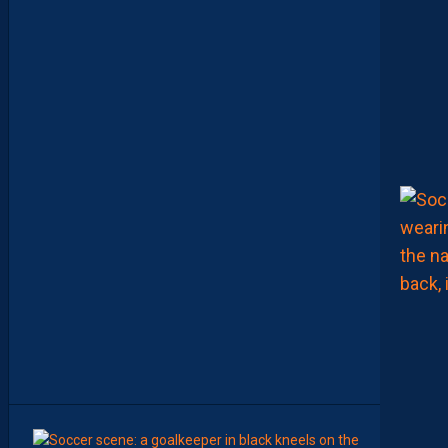
M
A
N
A
C
A
M
A
R
A
M
A
I
T
R
I
S
E
S
E
S
S
U
J
E
T
S
8