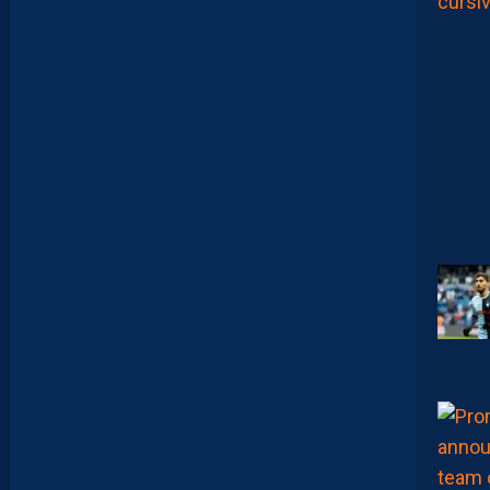
T
R
E
P
R
É
T
E
N
T
I
E
U
X
,
M
A
I
S
L
E
M
H
S
C
E
S
T
U
N
C
L