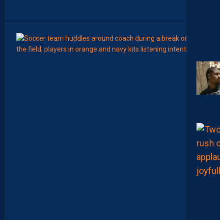
”
8
Août
LIGUE 2
Z
O
U
M
A
N
A
C
A
M
A
R
A
:
“
I
L
N
E
F
A
U
T