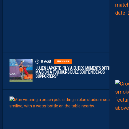
U
B
D
E
L
I
G
U
E
1
”
8 Août
TÉMOIGNAGE
JULIEN LAPORTE : “IL Y A EU DES MOMENTS DIFFICILES,
MAIS ON A TOUJOURS EU LE SOUTIEN DE NOS
SUPPORTERS”
8
Août
MHSC-
Q
U
I
D