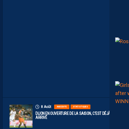
A
C
O
M
P
O
S
I
T
I
O
N
O
F
F
I
C
I
E
L
L
E
8 Août
ANECDOTE
STATISTIQUES
DIJON EN OUVERTURE DE LA SAISON, C’EST DÉJÀ
ARRIVÉ