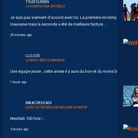
TYLER DURDEN
LA COMPOSITION OFFICIELLE
Je suis pas vraiment d'accord avec toi. La première mi-temps était
mauvaise mais la seconde a été de meilleure facture....
29 minutes ago
LLCLOZO
LE MHSC 7ÈME CE DIMANCHE
Une equipe jeune , cette année il y aura du bon et du moins bon !...
1 heure ago
MIKACORSICA34
ELISEZ VOTRE MEILLEUR PAILLADIN DU MATCH
Meddah 100 fois !...
3 heures ago