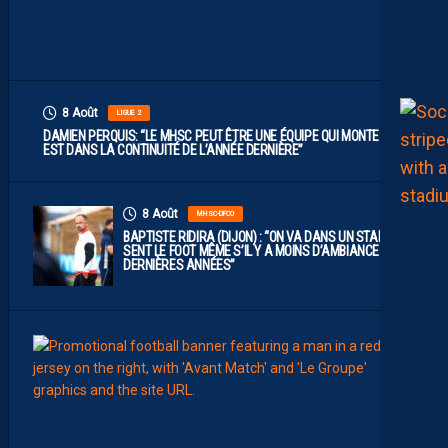
A
U
T
”
8 Août
LIGUE 2
DAMIEN PERQUIS: “LE MHSC PEUT ÊTRE UNE ÉQUIPE QUI MONTE S’IL
EST DANS LA CONTINUITÉ DE L’ANNÉE DERNIÈRE”
8 Août
MHSC-DFCO
BAPTISTE RIDIRA (DIJON) : “ON VA DANS UN STADE QUI
SENT LE FOOT MÊME S’IL Y A MOINS D’AMBIANCE CES
DERNIÈRES ANNÉES”
8
Août
MHSC-
L
E
G
R