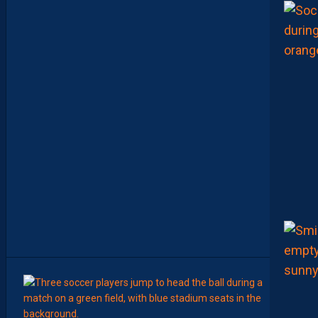
O
U
P
E
P
A
I
L
L
A
D
I
N
C
O
N
T
R
E
D
I
J
O
N
8
Août
LIGUE 2