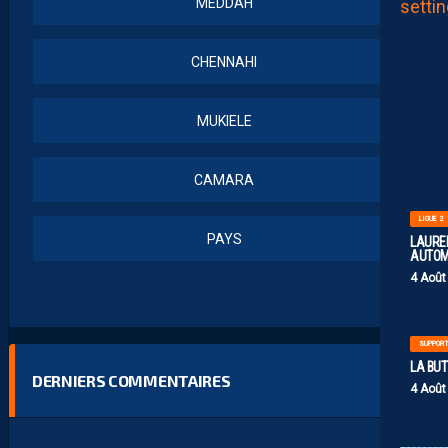
MEDDAH
CHENNAHI
MUKIELE
CAMARA
LIGUE 2
PAYS
LAUREN
AUTOM
4 Août
SUPPOR
LA BU
DERNIERS COMMENTAIRES
4 Août