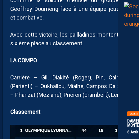
confirme la solidité mentale du groupe de
Geoffrey Doumeng face à une équipe joueuse
et combative.
Avec cette victoire, les pailladines montent à la
sixième place au classement.
LA COMPO
Carrière – Gil, Diakité (Roger), Pin, Calmels
(Parienti) – Oukhallou, Mialhe, Campos Da Silva
– Pharizat (Meziane), Prioron (Erambert), Lemort
Classement
LIGUE 2
DAMIEN
MONTE 
8 Août