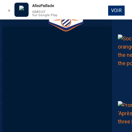
AllezPaillade
VOIR
✕
GRATUIT
Sur Google Play
DIRECT