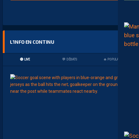
L’INFO EN CONTINU
🔴 LIVE
💬 DÉBATS
🔥 POPULAIRES
00:15
LIGUE 2
L
E
M
H
S
C
7
È
M
E
C