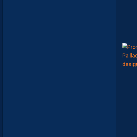
P
A
S
S
E
F
I
X
E
R
D
E
L
I
M
I
T
E
S
.
I
L
F
A
U
T
V
I
S
E
R
H