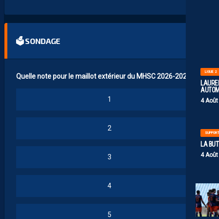
🗳 SONDAGE
LIGUE 2
Quelle note pour le maillot extérieur du MHSC 2026-2027 ?
LAUREN
AUTOM
1
4 Août
2
SUPPOR
LA BU
4 Août
3
4
5