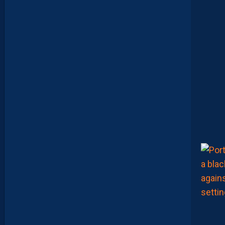
D
E
E
N
B
A
R
R
A
G
E
S
D
’
A
C
C
E
S
S
I
O
N
À
L
A
L
I
G
U
E
1