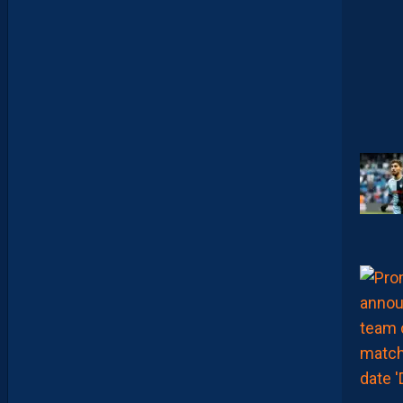
Y
A
N
T
E
I
X
E
I
R
A
…
L
E
S
I
N
F
O
S
D
E
M
O
H
A
M
E
D
T
O
U