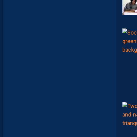
O
K
M
A
K
E
R
S
E
N
V
O
I
E
N
T
,
E
N
C
O
R
E
,
L
A
P
A
I
L
L
A