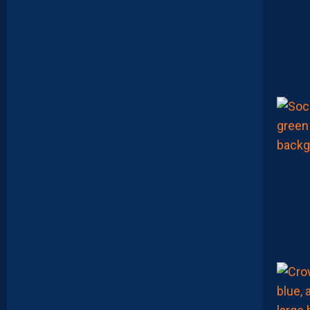
L
E
U
R
?
D
U
P
R
O
M
U
D
I
J
O
N
N
A
I
S
?
Z
O
U
M
A
N
A
C
A
M