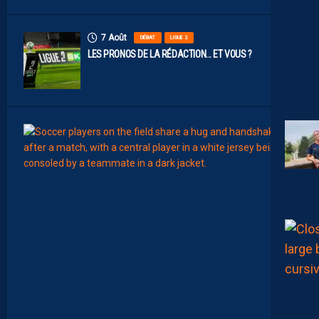
7 Août
DÉBAT
LIGUE 2
LES PRONOS DE LA RÉDACTION… ET VOUS ?
7
Août
MERCA
T
É
J
I
S
A
V
A
N
I
E
R
,
B
R