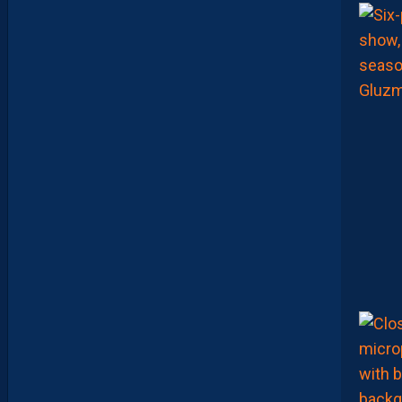
U
C
A
M
A
R
A
:
“
J
E
N
E
V
E
U
X
P
A
S
P
A
R
A
I
T
R
E
P
R
É
T