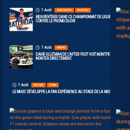
7 Août
AVANT-MATCH
MHSC-DFCO
BIEN RENTRER DANS CE CHAMPIONNAT DE LIGUE 2
CONTRE LE PROMU DIJON
7 Août
MÉDIAS
DAVID GLUZMAN DE L’AFTER FOOT VOIT MONTPELLIER
MONTER DIRECTEMENT.
7 Août
BOUTIQUE
STADE
LE MHSC DÉVELOPPE LA FAN EXPÉRIENCE AU STADE DE LA MOSSON
7
Août
EFFECT
L