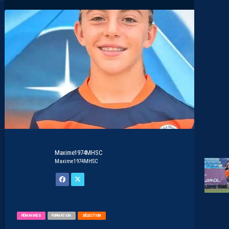
Maxime1974MHSC
Maxime1974MHSC
FÉMININES
FORMATION
SÉLECTION