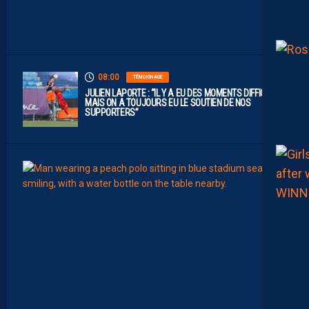
U
E
1
”
08:00
TÉMOIGNAGE
JULIEN LAPORTE : “IL Y A EU DES MOMENTS DIFFICILES,
MAIS ON A TOUJOURS EU LE SOUTIEN DE NOS
SUPPORTERS”
07:00
MHSC-
Q
U
I
D
D
E
L
A
C
H
A