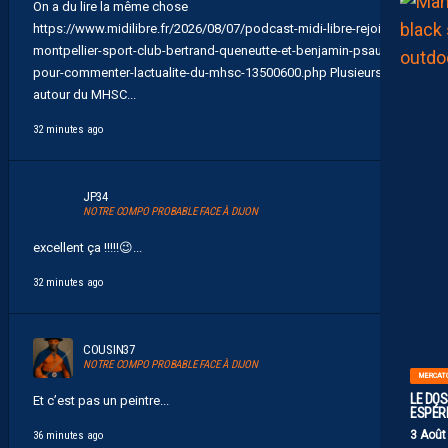
On a du lire la même chose
https://www.midilibre.fr/2026/08/07/podcast-midi-libre-rejoint-le-
montpellier-sport-club-bertrand-queneutte-et-benjamin-psaume-
pour-commenter-lactualite-du-mhsc-13500600.php Plusieurs rdv
autour du MHSC...
32 minutes ago
JP34
NOTRE COMPO PROBABLE FACE À DIJON
excellent ça !!!!! 😉 ...
32 minutes ago
COUSIN37
NOTRE COMPO PROBABLE FACE À DIJON
MERCAT
LE DOS
Et c’est pas un peintre...
ESPÉR
3 Août
36 minutes ago