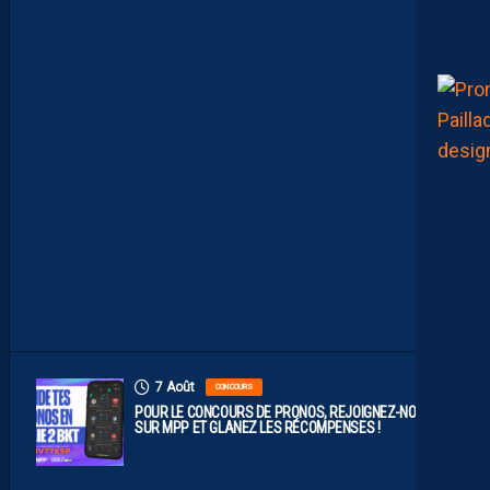
M
P
O
P
R
O
B
A
B
L
E
F
A
C
E
À
D
I
J
O
N
7 Août
CONCOURS
POUR LE CONCOURS DE PRONOS, REJOIGNEZ-NOUS
SUR MPP ET GLANEZ LES RÉCOMPENSES !