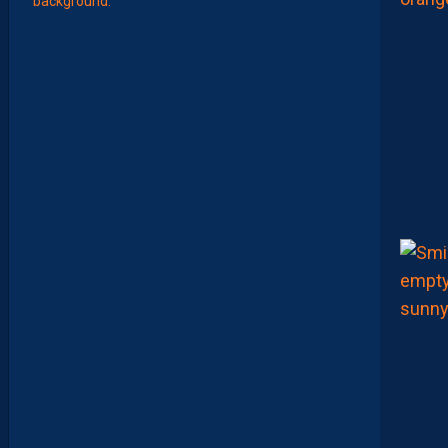
E
S
N
O
U
V
E
A
U
X
N
U
M
É
R
O
S
D
E
N
O
S
P
A
I
L
L
A
D
I
N
S