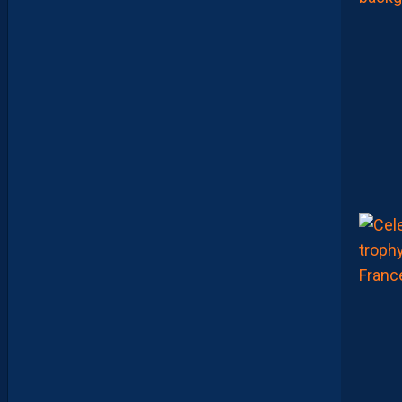
E
N
T
I
E
U
X
,
M
A
I
S
L
E
M
H
S
C
E
S
T
U
N
C
L
U
B
D
E
L
I
G