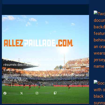
Pure player d'infos et d'actualités du #MHSC, depuis 2007. News,
résumés des matches, résultats, analyses, transferts, notes
d'arpès-matchs, photos, vidéos. Toute l'actu football du
Montpellier-Hérault-Sport-Club c'est sur #AllezPaillade. Site non-
officiel du MHSC
FACEBOOK
TWITTER
INSTAGRAM
TWITCH