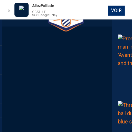
AllezPaillade
VOIR
✕
GRATUIT
Sur Google Play
DIRECT