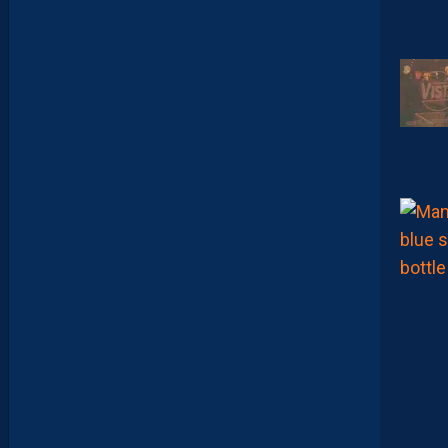
N
V
I
T
É
D
A
V
I
D
G
L
U
Z
M
A
N
D
E
L
’
A
F
T
E
R
F
O
O
T
.
L