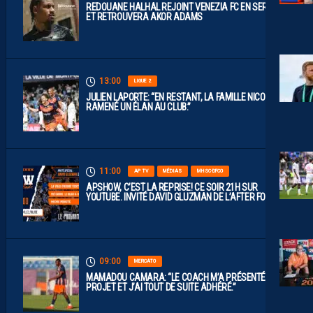
REDOUANE HALHAL REJOINT VENEZIA FC EN SERIE A
ET RETROUVERA AKOR ADAMS
13:00
LIGUE 2
JULIEN LAPORTE: “EN RESTANT, LA FAMILLE NICOLLIN A
RAMENÉ UN ÉLAN AU CLUB.”
11:00
AP TV
MÉDIAS
MHSC-DFCO
APSHOW, C’EST LA REPRISE! CE SOIR 21H SUR
YOUTUBE. INVITÉ DAVID GLUZMAN DE L’AFTER FOOT.
09:00
MERCATO
MAMADOU CAMARA: “LE COACH M’A PRÉSENTÉ LE
PROJET ET J’AI TOUT DE SUITE ADHÉRÉ.”