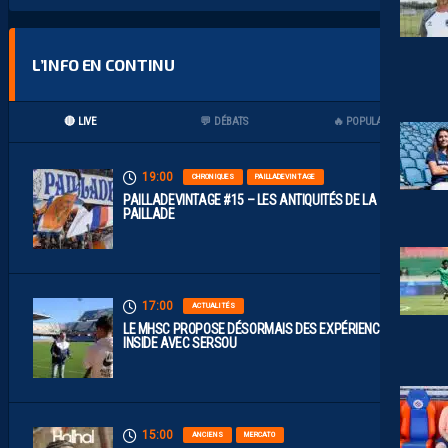
L’INFO EN CONTINU
🔴 LIVE
💬 DÉBATS
🔥 POPULAIRES
19:00
CHRONIQUES
PAILLADEVINTAGE
PAILLADEVINTAGE #15 – LES ANTIQUITÉS DE LA
PAILLADE
17:00
ACTUALITÉS
LE MHSC PROPOSE DÉSORMAIS DES EXPÉRIENCES
INSIDE AVEC SERSOU
15:00
ANCIENS
MERCATO