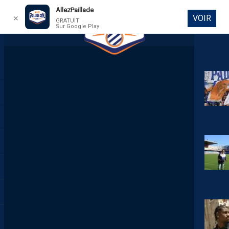
AllezPaillade
VOIR
✕
GRATUIT
Sur Google Play
DIRECT