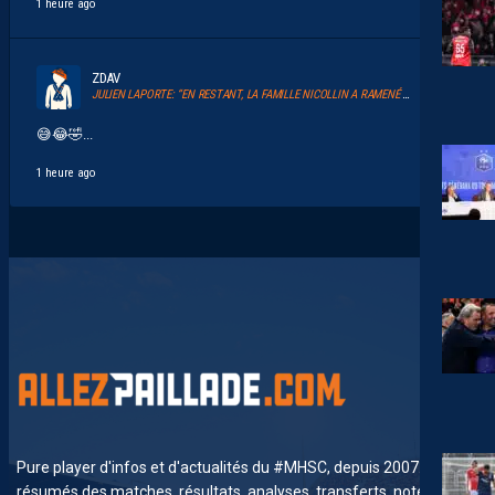
1 heure ago
ZDAV
JULIEN LAPORTE: “EN RESTANT, LA FAMILLE NICOLLIN A RAMENÉ UN ÉLAN AU CLUB.”
😅😂🤣...
1 heure ago
Pure player d'infos et d'actualités du #MHSC, depuis 2007. News,
résumés des matches, résultats, analyses, transferts, notes