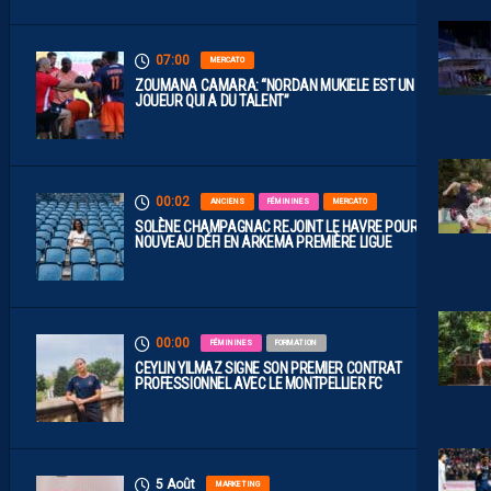
07:00
MERCATO
ZOUMANA CAMARA: “NORDAN MUKIELE EST UN
JOUEUR QUI A DU TALENT”
00:02
ANCIENS
FÉMININES
MERCATO
SOLÈNE CHAMPAGNAC REJOINT LE HAVRE POUR UN
NOUVEAU DÉFI EN ARKEMA PREMIÈRE LIGUE
00:00
FÉMININES
FORMATION
CEYLIN YILMAZ SIGNE SON PREMIER CONTRAT
PROFESSIONNEL AVEC LE MONTPELLIER FC
5 Août
MARKETING