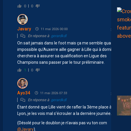
0
0
Javary
11 mai 2026 00:00
En réponse à
gerardkdl
On sait jamais dans le foot mais ça me semble quasi
impossible qu’Auxerre aille gagner à Lille qui à domicile
cherchera à assurer sa qualification en Ligue des
Champions sans passer par le tour préliminaire.
1
0
Ayo34
11 mai 2026 07:33
En réponse à
gerardkdl
Étant donné que Lille vient de rafler la 3ème place à
Lyon, je les vois mal s’écrouler a la dernière journée.
(Désolé pour le doublon je n’avais pas vu ton com
@Javary
).