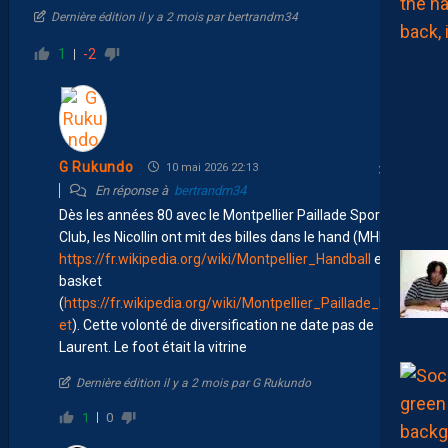
Dernière édition il y a 2 mois par bertrandm34
1
-2
G Rukundo
10 mai 2026 22:13
En réponse à
bertrandm34
Dès les années 80 avec le Montpellier Paillade Sport
Club, les Nicollin ont mit des billes dans le hand (MHB
https://fr.wikipedia.org/wiki/Montpellier_Handball
et le
basket
(
https://fr.wikipedia.org/wiki/Montpellier_Paillade_Bask
et
). Cette volonté de diversification ne date pas de
Laurent. Le foot était la vitrine
Dernière édition il y a 2 mois par G Rukundo
1
0