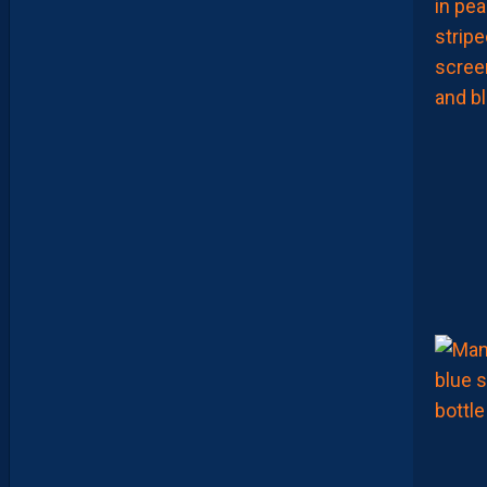
C
O
R
E
,
L
A
P
A
I
L
L
A
D
E
E
N
B
A
R
R
A
G
E
S
D
’
A
C
C
E
S