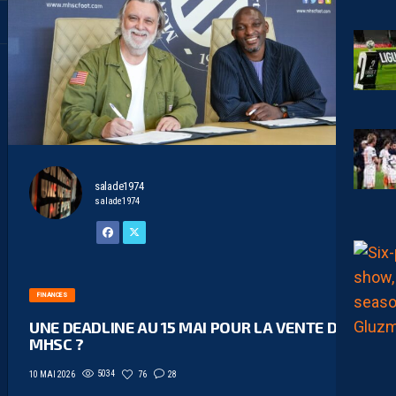
salade1974
salade1974
FINANCES
UNE DEADLINE AU 15 MAI POUR LA VENTE DU
MHSC ?
5034
76
28
10 MAI 2026