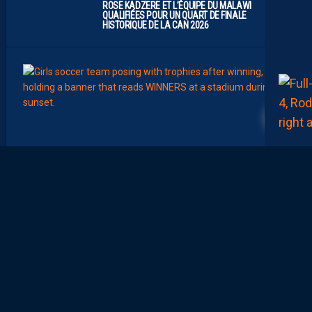
ROSE KADZERE ET L’ÉQUIPE DU MALAWI
QUALIFIÉES POUR UN QUART DE FINALE
HISTORIQUE DE LA CAN 2026
00:00
28
FÉMIN
FORM
SÉLE
C
H
A
Ï
M
A
M
A
A
T
O
U
G
E
T
Z
E
Ï