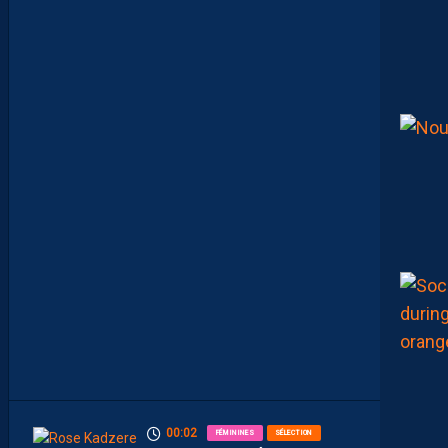
I
G
U
E
U
R
F
A
C
E
À
U
N
P
R
O
M
U
A
M
B
I
T
I
E
U
X
00:02
FÉMININES
SÉLECTION