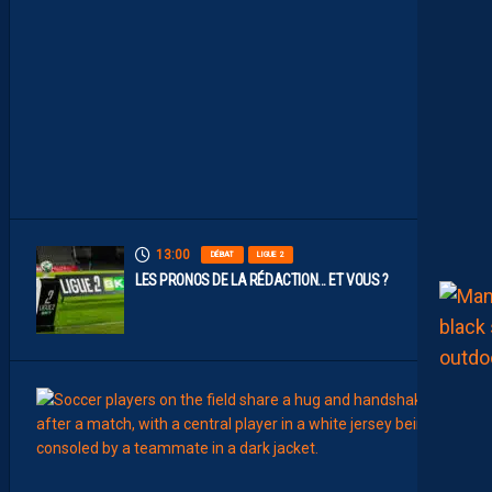
N
O
S
P
A
I
L
L
A
D
I
N
S
13:00
DÉBAT
LIGUE 2
LES PRONOS DE LA RÉDACTION… ET VOUS ?
12:00
MERCA
T
É
J