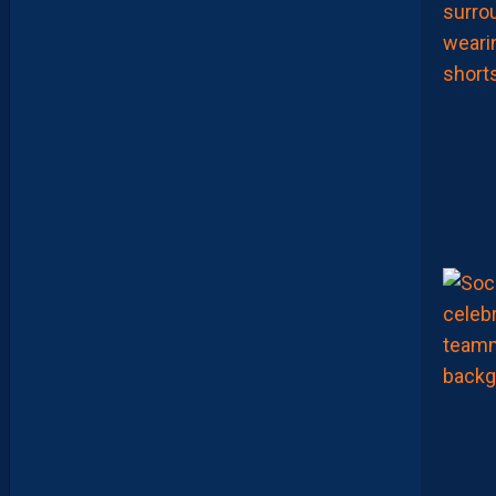
L
’
A
F
T
E
R
F
O
O
T
.
L
E
S
R
E
P
L
A
Y
S
S
O
N
T
D
I
S
P
O
S