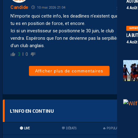
AUTOM
Candide
10 mai 2026 21:04
4 Août
N’importe quoi cette info, les deadlines n’existent que si
tu es en position de force, et encore.
SUPPOR
Ici si un investisseur se positionne le 30 juin, le club
LA BU
vendra. Espérons que l’on ne devienne pas la serpillière
4 Août
d’un club anglais.
3
0
Afficher plus de commentaires
L’INFO EN CONTINU
🔴 LIVE
💬 DÉBATS
🔥 POPULAIRES