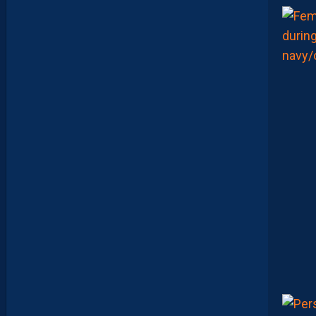
P
S
H
O
W
S
0
2
#
0
1
,
I
N
V
I
T
É
D
A
V
I
D
G
L
U
Z
M
A
N
D
E