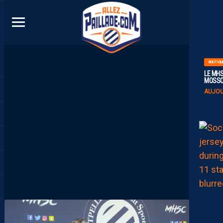
DIRECT
BOUTIQU
LE MHS
MOSS
AUJOU