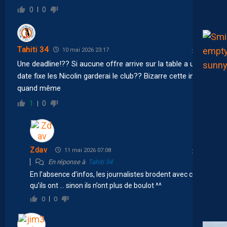
0
0
Tahiti 34
10 mai 2026 23:17
Une deadline!?? Si aucune offre arrive sur la table a une
date fixe les Nicolin garderai le club?? Bizarre cette info
quand même
1
0
Zdav
11 mai 2026 07:08
En réponse à
Tahiti 34
En l’absence d’infos, les journalistes brodent avec ce
qu’ils ont … sinon ils n’ont plus de boulot ^^
0
0