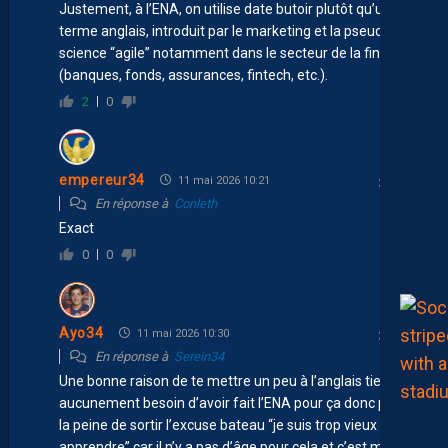
Justement, à l’ENA, on utilise date butoir plutôt qu’un
terme anglais, introduit par le marketing et la pseudo-
science “agile” notamment dans le secteur de la finance
(banques, fonds, assurances, fintech, etc.).
2
0
empereur34
11 mai 2026 10:21
En réponse à
Conleth
Exact
0
0
Ayo34
11 mai 2026 10:30
En réponse à
Serein34
Une bonne raison de te mettre un peu à l’anglais tiens,
aucunement besoin d’avoir fait l’ENA pour ça donc pas
la peine de sortir l’excuse bateau “je suis trop vieux pour
apprendre” car il n’y a pas d’âge pour cela et c’est même