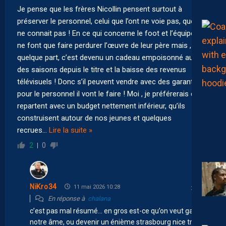
Je pense que les frères Nicollin pensent surtout à
préserver le personnel, celui que l’ont ne voie pas, que l’on
ne connait pas ! En ce qui concerne le foot et l’équipe ils
ne font que faire perdurer l’œuvre de leur père mais ,
quelque part, c’est devenu un cadeau empoisonné au fil
des saisons depuis le titre et la baisse des revenus
télévisuels ! Donc s’il peuvent vendre avec des garanties
pour le personnel il vont le faire ! Moi , je préférerais qu’ils
repartent avec un budget nettement inférieur, qu’ils
construisent autour de nos jeunes et quelques
recrues
…
Lire la suite »
2
0
NiKro34
11 mai 2026 10:28
En réponse à
chalana
c’est pas mal résumé… en gros est-ce qu’on veut garder
notre âme, ou devenir un énième strasbourg nice troyes