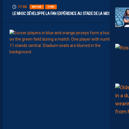
17:00
BOUTIQUE
STADE
LE MHSC DÉVELOPPE LA FAN EXPÉRIENCE AU STADE DE LA MOSSON
15:00
EFFECT
L
E
S
N
O
U
V
E
A
U
X
N
U
M
É
R
O
S
D
E