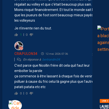
régalait au volley et que c’était beaucoup plus sain.
Moins risqué financièrement. Et tout le monde sait bien
que les joueurs de foot sont beaucoup mieux payés que
les volleyeurs
Je n’invente rien du tout.
1
0
CRAPULON34
12 mai 2026 07:36
En réponse à
bertrandm34
C’est parce que Nicollin frère dit cela quil faut leur
emboîter la parole
ça commence à être lassant à chaque fois de venir
polluer à cause du fric celui là gagne plus que l’autre et
patati patata etc etc
0
0
LIGUE 2
LAUREN