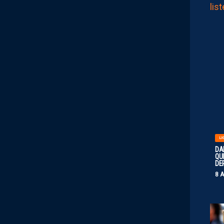
LI
DA
QUI
DE
8 