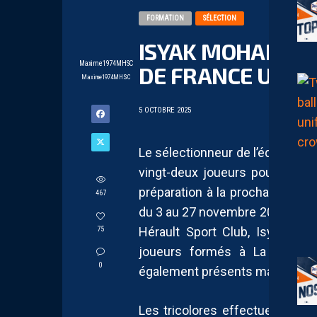
FORMATION
SÉLECTION
ISYAK MOHAMED 
Maxime1974MHSC
DE FRANCE U18
Maxime1974MHSC
5 OCTOBRE 2025
Le sélectionneur de l’équipe de 
vingt-deux joueurs pour parti
préparation à la prochaine Cou
467
du 3 au 27 novembre 2025 au Qata
Hérault Sport Club, Isyak Moh
75
joueurs formés à La Paillad
0
également présents mais sous d
Les tricolores effectueront une