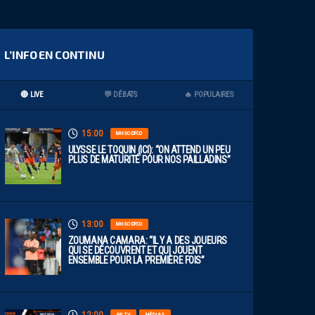
L’INFO EN CONTINU
🔴 LIVE
💬 DÉBATS
🔥 POPULAIRES
15:00
MHSC-DFCO
ULYSSE LE TOQUIN (ICI): “ON ATTEND UN PEU
PLUS DE MATURITÉ POUR NOS PAILLADINS”
13:00
MHSC-DFCO
ZOUMANA CAMARA: “IL Y A DES JOUEURS
QUI SE DÉCOUVRENT ET QUI JOUENT
ENSEMBLE POUR LA PREMIÈRE FOIS”
AP TV
MÉDIAS