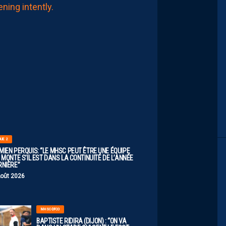
FAUT
PAS
SE
FIXER
DE
LIMITES.
IL
FAUT
VISER
HAUT”
8
Août
2026
GUE 2
MIEN PERQUIS: “LE MHSC PEUT ÊTRE UNE ÉQUIPE
 MONTE S’IL EST DANS LA CONTINUITÉ DE L’ANNÉE
RNIÈRE”
Août 2026
MHSC-DFCO
BAPTISTE RIDIRA (DIJON) : “ON VA