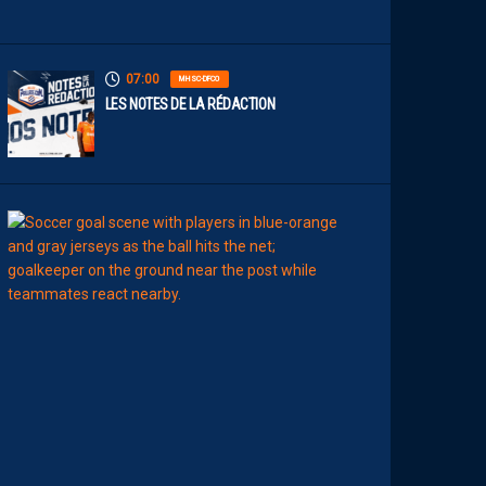
T
07:00
MHSC-DFCO
LES NOTES DE LA RÉDACTION
00:15
LIGUE 2
L
E
M
H
S
C
7
È
M
E
C
E
D
I