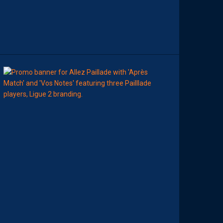
M
A
N
C
H
E
00:00
MHSC-DFCO
A
T
T
R
I
B
U
E
Z
V
O
S
P
R
E
M
I
È