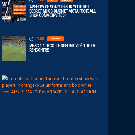
12:00
APSHOW CE SOIR 21H SUR YOUTUBE!
DEBRIEF MHSC-DIJON ET VISTA FOOTBALL
SHOP COMME INVITÉS !
11:00
MHSC-DFCO
MHSC 1-1 DFCO : LE RÉSUMÉ VIDÉO DE LA
RENCONTRE
09:00
MHSC-DFCO
L
E
S
T
O
P
S
&
F
L