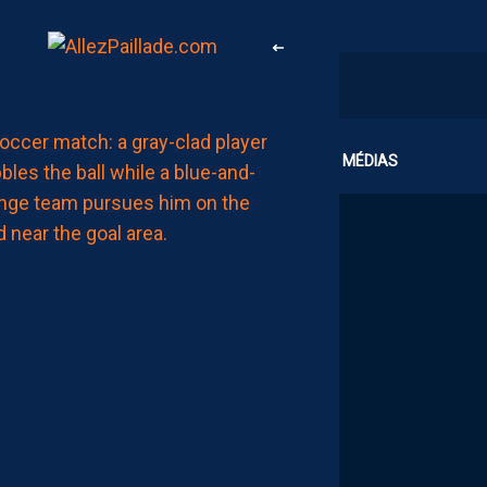
MHSC-DFCO
CLUB
MÉDIAS
ULYSSE
LE
TOQUIN
(ICI):
“ON
ATTEND
UN
PEU
PLUS
DE
MATURITÉ
POUR
NOS
PAILLADINS”
AUJOURD'HUI
à
15:00