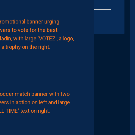
00:00
MHSC-DFCO
ELISEZ
VOTRE
MEILLEUR
PAILLADIN
DU
MATCH
8
Août
2026
APRÈS-MATCH
MHSC-DFCO
MHSC
1-
1
DFCO:
DES
DÉBUTS
FRUSTRANTS
ET