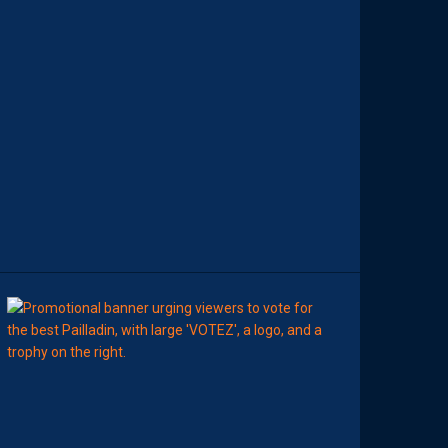
R
E
S
N
O
T
E
S
D
E
L
A
S
A
I
S
O
N
8
Août
MHSC-DFCO
E
L
I
S
E
Z
V