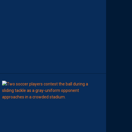
O
P
S
D
E
L
A
R
É
D
A
C
T
I
O
N
08:00
BILLET
MHSC-DFCO
U
N
E
D
É
F
E