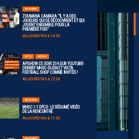
MHSC-DFCO
ZOUMANA CAMARA: “IL Y A DES
JOUEURS QUI SE DÉCOUVRENT ET QUI
JOUENT ENSEMBLE POUR LA
PREMIÈRE FOIS”
AUJOURD'HUI à 13:00
AP TV
MÉDIAS
APSHOW CE SOIR 21H SUR YOUTUBE!
DEBRIEF MHSC-DIJON ET VISTA
FOOTBALL SHOP COMME INVITÉS !
AUJOURD'HUI à 12:00
MHSC-DFCO
MHSC 1-1 DFCO : LE RÉSUMÉ VIDÉO
DE LA RENCONTRE
AUJOURD'HUI à 11:00
MHSC-DFCO