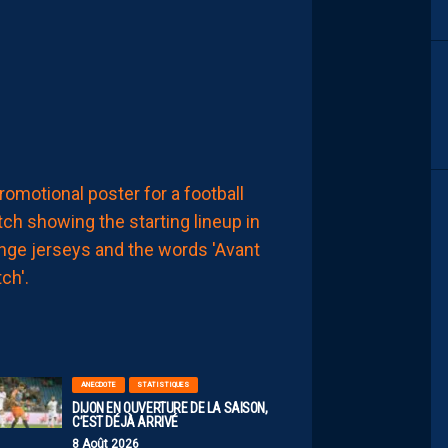
DÉJÀ
DES
REGRETS
8
Août
2026
MHSC-DFCO
LA
COMPOSITION
OFFICIELLE
8
Août
2026
ANECDOTE
STATISTIQUES
DIJON EN OUVERTURE DE LA SAISON,
C’EST DÉJÀ ARRIVÉ
8 Août 2026