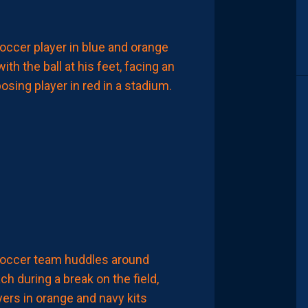
MHSC-DFCO
JULIEN
LAPORTE
:
“ON
A
QU’UNE
ENVIE,
C’EST
COMMENCER
LE
CHAMPIONNAT”
8
Août
2026
LIGUE 2
ZOUMANA
CAMARA:
“IL
NE