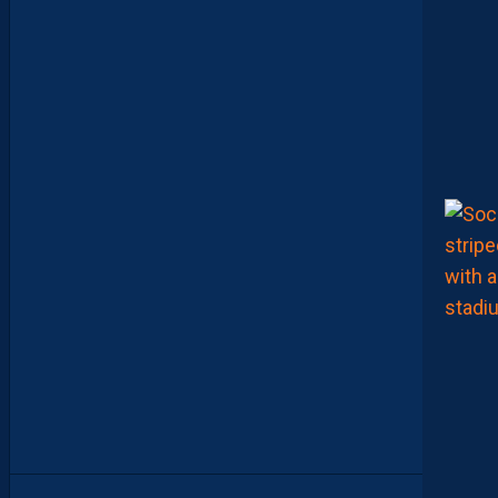
O
U
M
A
N
A
C
A
M
A
R
A
M
A
I
T
R
I
S
E
S
E
S
S
U
J
E
T
S