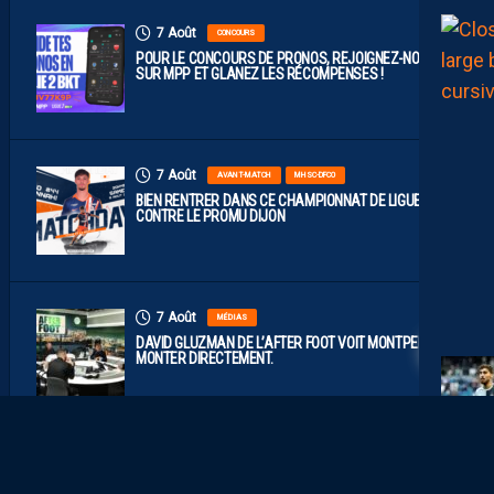
7 Août
CONCOURS
POUR LE CONCOURS DE PRONOS, REJOIGNEZ-NOUS
SUR MPP ET GLANEZ LES RÉCOMPENSES !
7 Août
AVANT-MATCH
MHSC-DFCO
BIEN RENTRER DANS CE CHAMPIONNAT DE LIGUE 2
CONTRE LE PROMU DIJON
7 Août
MÉDIAS
DAVID GLUZMAN DE L’AFTER FOOT VOIT MONTPELLIER
MONTER DIRECTEMENT.
7 Août
BOUTIQUE
STADE
LE MHSC DÉVELOPPE LA FAN EXPÉRIENCE AU STADE DE LA MOSSON