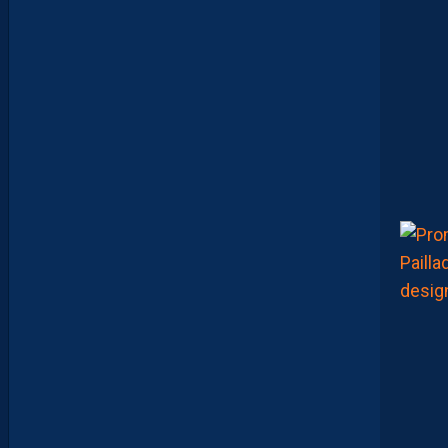
I
D
D
E
L
A
C
H
A
L
E
U
R
?
D
U
P
R
O
M
U
D
I
J
O
N
N
A
I
S
?
Z