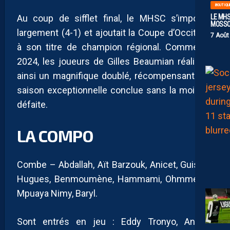
BOUTIQU
Au coup de sifflet final, le MHSC s’imposait
LE MHS
MOSS
largement (4-1) et ajoutait la Coupe d’Occitanie
7 Août
à son titre de champion régional. Comme en
2024, les joueurs de Gilles Beaumian réalisent
ainsi un magnifique doublé, récompensant une
saison exceptionnelle conclue sans la moindre
défaite.
LA COMPO
Combe – Abdallah, Aït Barzouk, Anicet, Guise –
Hugues, Benmoumène, Hammami, Ohmmed –
Mpuaya Nimy, Baryl.
Sont entrés en jeu : Eddy Tronyo, Andréa