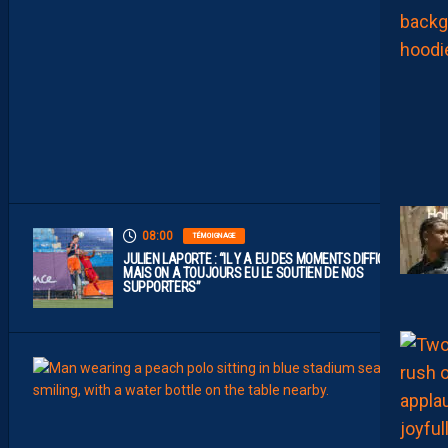
C
L
U
B
D
E
L
I
G
U
E
1
”
08:00
TÉMOIGNAGE
JULIEN LAPORTE : “IL Y A EU DES MOMENTS DIFFICILES,
MAIS ON A TOUJOURS EU LE SOUTIEN DE NOS
SUPPORTERS”
07:00
MHSC-
Q
U