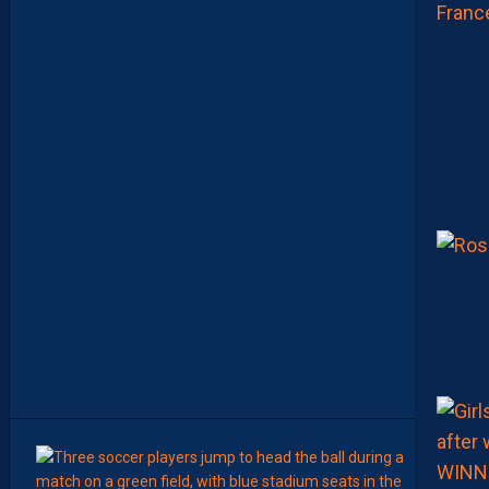
G
R
O
U
P
E
P
A
I
L
L
A
D
I
N
C
O
N
T
R
E
D
I
J
O
N
09:00