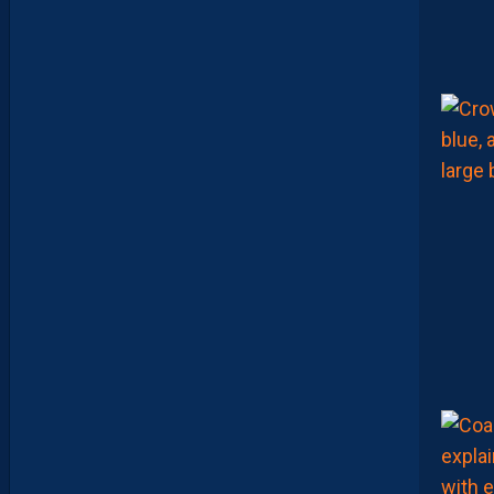
A
I
T
R
E
P
R
É
T
E
N
T
I
E
U
X
,
M
A
I
S
L
E
M
H
S
C
E
S
T
U
N