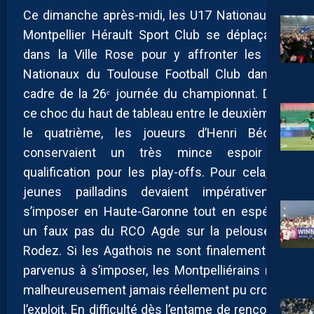
Ce dimanche après-midi, les U17 Nationaux du
Montpellier Hérault Sport Club se déplaçaient
dans la Ville Rose pour y affronter les U17
Nationaux du Toulouse Football Club dans le
cadre de la 26ᵉ journée du championnat. Dans
ce choc du haut de tableau entre le deuxième et
le quatrième, les joueurs d’Henri Bédimo
conservaient un très mince espoir de
qualification pour les play-offs. Pour cela, les
jeunes pailladins devaient impérativement
s’imposer en Haute-Garonne tout en espérant
un faux pas du RCO Agde sur la pelouse de
Rodez. Si les Agathois ne sont finalement pas
parvenus à s’imposer, les Montpelliérains n’ont
malheureusement jamais réellement pu croire à
l’exploit. En difficulté dès l’entame de rencontre,