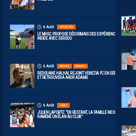
6 Août
ACTUALITÉS
LE MHSC PROPOSE DÉSORMAIS DES EXPÉRIENCES
INSIDE AVEC SERSOU
6 Août
ANCIENS
MERCATO
REDOUANE HALHAL REJOINT VENEZIA FC EN SERIE A
ET RETROUVERA AKOR ADAMS
6 Août
LIGUE 2
JULIEN LAPORTE: “EN RESTANT, LA FAMILLE NICOLLIN A
RAMENÉ UN ÉLAN AU CLUB.”