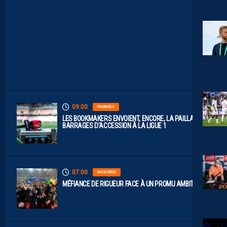
S
O
N
T
D
I
S
P
O
S
.
09:00
FINANCES
LES BOOKMAKERS ENVOIENT, ENCORE, LA PAILLADE EN
BARRAGES D’ACCESSION À LA LIGUE 1
07:00
MHSC-DFCO
MÉFIANCE DE RIGUEUR FACE À UN PROMU AMBITIEUX