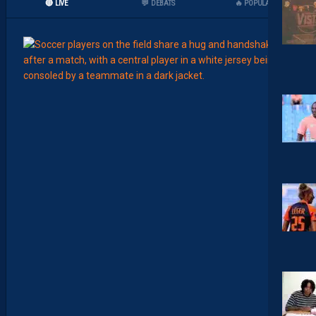
🔴 LIVE
💬 DÉBATS
🔥 POPULAIRES
12:00
MERCA
T
É
J
I
S
A
V
A
N
I
E
R
,
B
R
Y
A
N
T
E
I
X
E
I