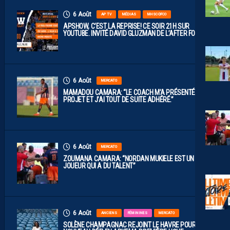
6 Août
AP TV
MÉDIAS
MHSC-DFCO
APSHOW, C’EST LA REPRISE! CE SOIR 21H SUR
YOUTUBE. INVITÉ DAVID GLUZMAN DE L’AFTER FOOT.
6 Août
MERCATO
MAMADOU CAMARA: “LE COACH M’A PRÉSENTÉ LE
PROJET ET J’AI TOUT DE SUITE ADHÉRÉ.”
6 Août
MERCATO
ZOUMANA CAMARA: “NORDAN MUKIELE EST UN
JOUEUR QUI A DU TALENT”
6 Août
ANCIENS
FÉMININES
MERCATO
SOLÈNE CHAMPAGNAC REJOINT LE HAVRE POUR UN