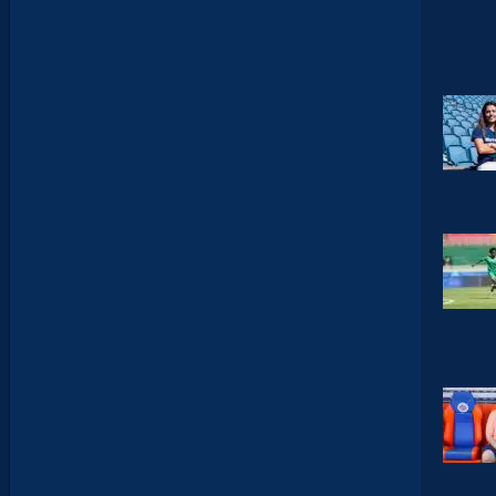
D
G
L
U
Z
M
A
N
D
E
L
’
A
F
T
E
R
F
O
O
T
.
L
E
S
R
E
P
L
A
Y
S