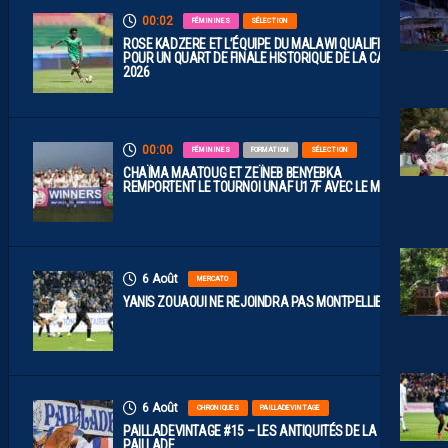
00:02
FÉMININES
SÉLECTION
ROSE KADZERE ET L’ÉQUIPE DU MALAWI QUALIFIÉES
POUR UN QUART DE FINALE HISTORIQUE DE LA CAN
2026
00:00
FÉMININES
FORMATION
SÉLECTION
CHAÏMA MAATOUG ET ZEÏNEB BENYEBKA
REMPORTENT LE TOURNOI UNAF U17F AVEC LE MAROC
6 Août
MERCATO
YANIS ZOUAOUI NE REJOINDRA PAS MONTPELLIER…
6 Août
CHRONIQUES
PAILLADEVINTAGE
PAILLADEVINTAGE #15 – LES ANTIQUITÉS DE LA
PAILLADE