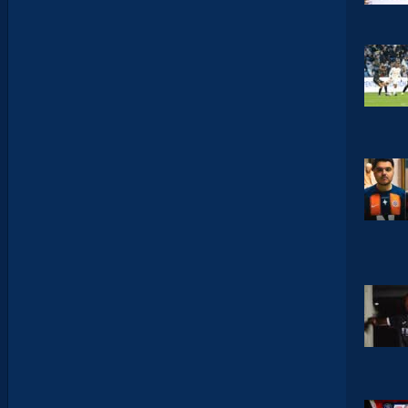
R
A
…
L
E
S
I
N
F
O
S
D
E
M
O
H
A
M
E
D
T
O
U
B
A
C
H
E
-
T
E
R