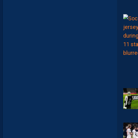
S
E
Z
V
O
T
R
E
M
E
I
L
L
E
U
R
P
A
I
L
L
A
D
I
N
D
U
M
A
T
C
H