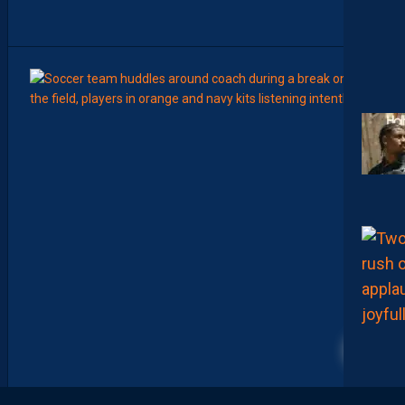
T
”
8
Août
LIGUE 2
Z
O
U
M
A
N
A
C
A
M
A
R
A
:
“
I
3
L
N
E
F
A
U