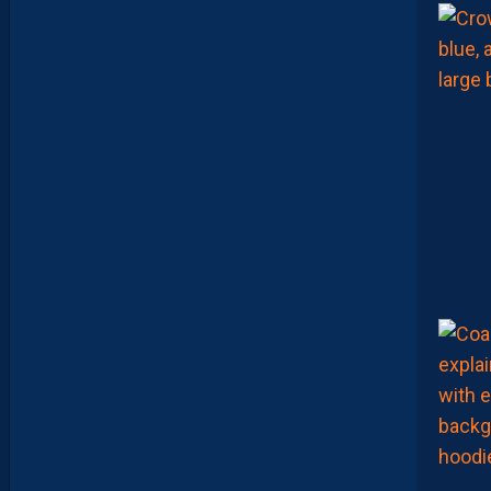
E
N
V
I
E
,
C
’
E
S
T
C
O
M
M
E
N
C
E
R
L
E
C
H
A
M
P
I
O
N
N
A