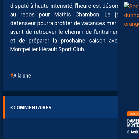
disputé à haute intensité, l’heure est désormais
au repos pour Mathis Chambon. Le jeune
défenseur pourra profiter de vacances méritées
avant de retrouver le chemin de l’entraînement
et de préparer la prochaine saison avec le
Montpellier Hérault Sport Club.
A la une
3
COMMENTAIRES
LIGUE 2
DAMIEN
MONTE 
8 Août