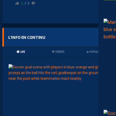
2
0
L’INFO EN CONTINU
🔴 LIVE
💬 DÉBATS
🔥 POPULAIRES
00:15
LIGUE 2
L
E
M
H
S
C
7
È
M
E