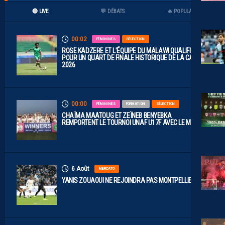
🔴 LIVE
💬 DÉBATS
🔥 POPULAIRES
00:02
FÉMININES
SÉLECTION
ROSE KADZERE ET L’ÉQUIPE DU MALAWI QUALIFIÉES
POUR UN QUART DE FINALE HISTORIQUE DE LA CAN
2026
00:00
FÉMININES
FORMATION
SÉLECTION
CHAÏMA MAATOUG ET ZEÏNEB BENYEBKA
REMPORTENT LE TOURNOI UNAF U17F AVEC LE MAROC
6 Août
MERCATO
YANIS ZOUAOUI NE REJOINDRA PAS MONTPELLIER…