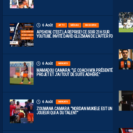
6 Août
AP TV
MÉDIAS
MHSC-DFCO
APSHOW, C’EST LA REPRISE! CE SOIR 21H SUR
YOUTUBE. INVITÉ DAVID GLUZMAN DE L’AFTER FOOT.
6 Août
MERCATO
MAMADOU CAMARA: “LE COACH M’A PRÉSENTÉ LE
PROJET ET J’AI TOUT DE SUITE ADHÉRÉ.”
6 Août
MERCATO
ZOUMANA CAMARA: “NORDAN MUKIELE EST UN
JOUEUR QUI A DU TALENT”