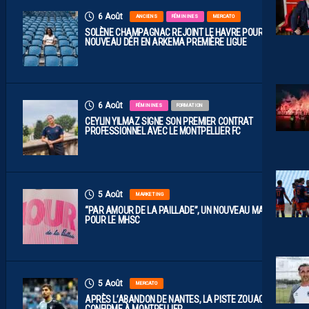
6 Août
ANCIENS
FÉMININES
MERCATO
SOLÈNE CHAMPAGNAC REJOINT LE HAVRE POUR UN
NOUVEAU DÉFI EN ARKEMA PREMIÈRE LIGUE
6 Août
FÉMININES
FORMATION
CEYLIN YILMAZ SIGNE SON PREMIER CONTRAT
PROFESSIONNEL AVEC LE MONTPELLIER FC
5 Août
MARKETING
“PAR AMOUR DE LA PAILLADE”, UN NOUVEAU MAILLOT
POUR LE MHSC
5 Août
MERCATO
APRÈS L’ABANDON DE NANTES, LA PISTE ZOUAOUI SE
CONFIRME À MONTPELLIER