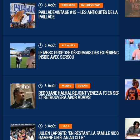
6 Août
CHRONIQUES
PAILLADEVINTAGE
PAILLADEVINTAGE #15 – LES ANTIQUITÉS DE LA
PAILLADE
6 Août
ACTUALITÉS
LE MHSC PROPOSE DÉSORMAIS DES EXPÉRIENCES
INSIDE AVEC SERSOU
6 Août
ANCIENS
MERCATO
REDOUANE HALHAL REJOINT VENEZIA FC EN SERIE A
ET RETROUVERA AKOR ADAMS
6 Août
LIGUE 2
JULIEN LAPORTE: “EN RESTANT, LA FAMILLE NICOLLIN A
RAMENÉ UN ÉLAN AU CLUB.”