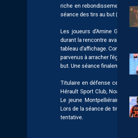
riche en rebondissements, les 
séance des tirs au but (3-3, 4-2 t
Les joueurs d’Amine Ghimouz 
durant la rencontre avant de se 
tableau d’affichage. Combatifs 
parvenus à arracher l’égalisatio
but. Une séance finalement fav
Titulaire en défense centrale,
Hérault Sport Club, Noam Benram
Le jeune Montpelliérain s’est il
Lors de la séance de tirs au but
tentative.