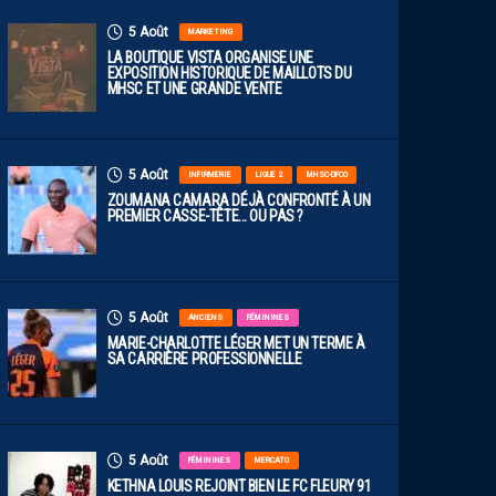
5 Août
MARKETING
LA BOUTIQUE VISTA ORGANISE UNE
EXPOSITION HISTORIQUE DE MAILLOTS DU
MHSC ET UNE GRANDE VENTE
5 Août
INFIRMERIE
LIGUE 2
MHSC-DFCO
ZOUMANA CAMARA DÉJÀ CONFRONTÉ À UN
PREMIER CASSE-TÊTE… OU PAS ?
5 Août
ANCIENS
FÉMININES
MARIE-CHARLOTTE LÉGER MET UN TERME À
SA CARRIÈRE PROFESSIONNELLE
5 Août
FÉMININES
MERCATO
KETHNA LOUIS REJOINT BIEN LE FC FLEURY 91