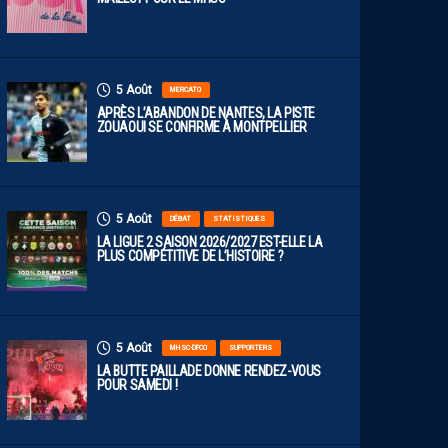
5 Août
MERCATO
APRÈS L’ABANDON DE NANTES, LA PISTE
ZOUAOUI SE CONFIRME À MONTPELLIER
5 Août
DÉBAT
STATISTIQUES
LA LIGUE 2 SAISON 2026/2027 EST-ELLE LA
PLUS COMPÉTITIVE DE L’HISTOIRE ?
5 Août
MHSC-DFCO
SUPPORTERS
LA BUTTE PAILLADE DONNE RENDEZ-VOUS
POUR SAMEDI !