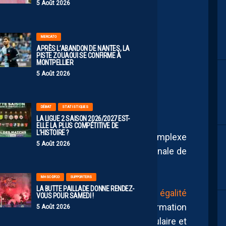
5 Août 2026
MERCATO
E ET L’ALGÉRIE U17
APRÈS L’ABANDON DE NANTES, LA
PISTE ZOUAOUI SE CONFIRME À
S AU BUT EN 1/4 DE
MONTPELLIER
5 Août 2026
 U17 2026
DÉBAT
STATISTIQUES
LA LIGUE 2 SAISON 2026/2027 EST-
ELLE LA PLUS COMPÉTITIVE DE
L’HISTOIRE ?
rie U17 affrontait la Tanzanie U17 au Complexe
5 Août 2026
, au Maroc, dans le cadre des 1/4 de finale de
MHSC-DFCO
SUPPORTERS
LA BUTTE PAILLADE DONNE RENDEZ-
l’issue d’un tirage au sort après une égalité
VOUS POUR SAMEDI !
Fennecs faisaient face à une solide formation
5 Août 2026
ule. Au terme d’une rencontre spectaculaire et