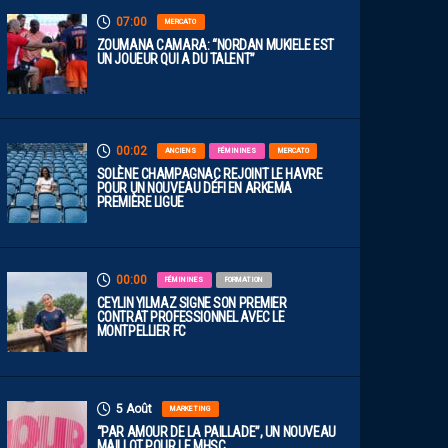
07:00
MERCATO
ZOUMANA CAMARA: “NORDAN MUKIELE EST
UN JOUEUR QUI A DU TALENT”
00:02
ANCIENS
FÉMININES
MERCATO
SOLÈNE CHAMPAGNAC REJOINT LE HAVRE
POUR UN NOUVEAU DÉFI EN ARKEMA
PREMIÈRE LIGUE
00:00
FÉMININES
FORMATION
CEYLIN YILMAZ SIGNE SON PREMIER
CONTRAT PROFESSIONNEL AVEC LE
MONTPELLIER FC
5 Août
MARKETING
“PAR AMOUR DE LA PAILLADE”, UN NOUVEAU
MAILLOT POUR LE MHSC