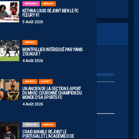
FÉMININES
MERCATO
KETHNA LOUIS REJOINT BIEN LE FC
FLEURY 91
5 Août 2026
MERCATO
MONTPELLIER INTÉRESSÉ PAR YANIS
ZOUAOUI ?
4 Août 2026
vous connecter
Se connecter avec :
ANCIENS
E-SPORT
UN ANCIEN DE LA SECTION E-SPORT
ur poster un commentaire
DU MHSC COURONNÉ CHAMPION DU
MONDE D’EA SPORTS FC
4 Août 2026
FORMATION
MERCATO
CRAIG MAMILO REJOINT LE
PORTUGAL ET L’ACADÉMICO DE