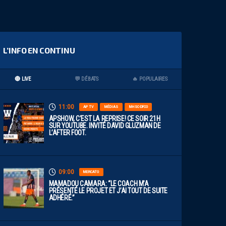
L’INFO EN CONTINU
🔴 LIVE
💬 DÉBATS
🔥 POPULAIRES
11:00
AP TV
MÉDIAS
MHSC-DFCO
APSHOW, C’EST LA REPRISE! CE SOIR 21H
SUR YOUTUBE. INVITÉ DAVID GLUZMAN DE
L’AFTER FOOT.
09:00
MERCATO
MAMADOU CAMARA: “LE COACH M’A
PRÉSENTÉ LE PROJET ET J’AI TOUT DE SUITE
ADHÉRÉ.”