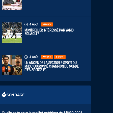
4 Août
MERCATO
MONTPELLIER INTÉRESSÉ PAR YANIS
ZOUAOUI ?
4 Août
ANCIENS
E-SPORT
UN ANCIEN DE LA SECTION E-SPORT DU
MHSC COURONNÉ CHAMPION DU MONDE
D’EA SPORTS FC
🗳 SONDAGE