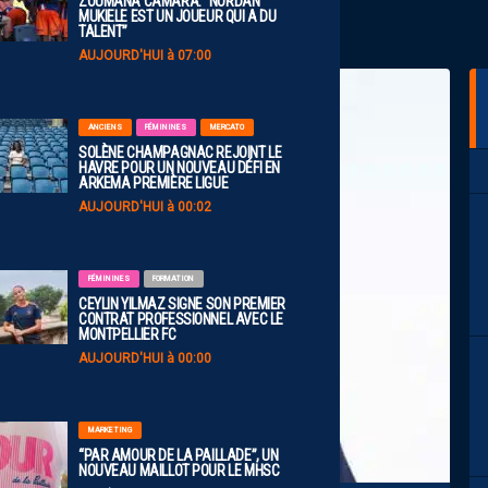
ZOUMANA CAMARA: “NORDAN
MUKIELE EST UN JOUEUR QUI A DU
TALENT”
AUJOURD'HUI à 07:00
ANCIENS
FÉMININES
MERCATO
SOLÈNE CHAMPAGNAC REJOINT LE
HAVRE POUR UN NOUVEAU DÉFI EN
ARKEMA PREMIÈRE LIGUE
AUJOURD'HUI à 00:02
FÉMININES
FORMATION
CEYLIN YILMAZ SIGNE SON PREMIER
CONTRAT PROFESSIONNEL AVEC LE
MONTPELLIER FC
AUJOURD'HUI à 00:00
MARKETING
“PAR AMOUR DE LA PAILLADE”, UN
NOUVEAU MAILLOT POUR LE MHSC