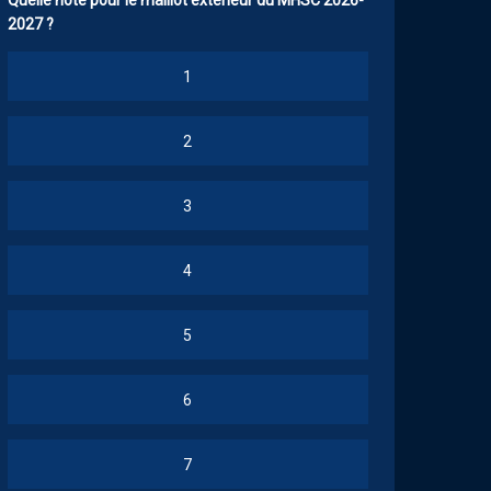
Quelle note pour le maillot extérieur du MHSC 2026-
2027 ?
1
2
3
4
5
6
7