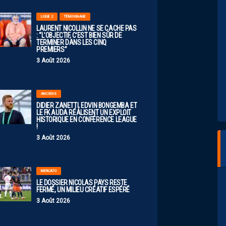
LIGUE 2
TÉMOIGNAGE
LAURENT NICOLLIN NE SE CACHE PAS
: “L’OBJECTIF, C’EST BIEN SÛR DE
TERMINER DANS LES CINQ
PREMIERS”
3 Août 2026
ANCIENS
DIDIER ZANETTI, EDVIN BONGEMBA ET
LE FK AUDA RÉALISENT UN EXPLOIT
HISTORIQUE EN CONFÉRENCE LEAGUE
!
3 Août 2026
MERCATO
LE DOSSIER NICOLAS PAYS RESTE
FERMÉ, UN MILIEU CRÉATIF ESPÉRÉ
3 Août 2026