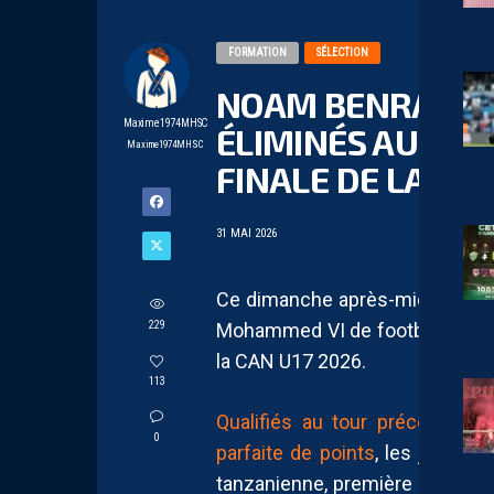
FORMATION
SÉLECTION
NOAM BENRAMDAN
Maxime1974MHSC
ÉLIMINÉS AUX TIR
Maxime1974MHSC
FINALE DE LA CAN
31 MAI 2026
Ce dimanche après-midi, l’Algé
229
Mohammed VI de football, à Salé
la CAN U17 2026.
113
Qualifiés au tour précédent à 
0
parfaite de points
, les jeunes 
tanzanienne, première de sa po