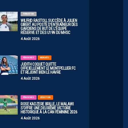
FORMATION
WILFRID RASTOLL SUCCÈDE À JULIEN
GIBERT AU POSTE D’ENTRAÎNEUR DES
GARDIENS DE BUT DE L’ÉQUIPE
RÉSERVE ET DES U19N DU MHSC
4 Août 2026
FÉMININES
MERCATO
JUDITH COQUET QUITTE
OFFICIELLEMENT LE MONTPELLIER FC
ET REJOINT BIEN LE HAVRE
4 Août 2026
FÉMININES
SÉLECTION
ROSE KADZERE BRILLE, LE MALAWI
S’OFFRE UNE DEUXIÈME VICTOIRE
HISTORIQUE À LA CAN FÉMININE 2026
4 Août 2026