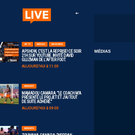
AP TV
MÉDIAS
MHSC-DFCO
CLUB
MÉDIAS
APSHOW, C’EST LA REPRISE! CE SOIR
21H SUR YOUTUBE. INVITÉ DAVID
GLUZMAN DE L’AFTER FOOT.
AUJOURD'HUI à 11:00
MERCATO
MAMADOU CAMARA: “LE COACH M’A
PRÉSENTÉ LE PROJET ET J’AI TOUT
DE SUITE ADHÉRÉ.”
AUJOURD'HUI à 09:00
MERCATO