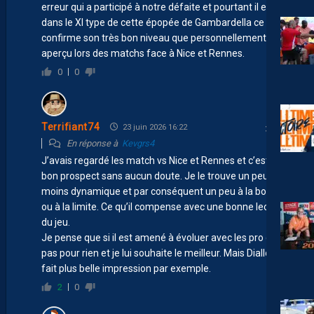
erreur qui a participé à notre défaite et pourtant il est
dans le XI type de cette épopée de Gambardella ce qui
confirme son très bon niveau que personnellement j’ai
aperçu lors des matchs face à Nice et Rennes.
0
0
Terrifiant74
23 juin 2026 16:22
En réponse à
Kevgrs4
J’avais regardé les match vs Nice et Rennes et c’est un
bon prospect sans aucun doute. Je le trouve un peu
moins dynamique et par conséquent un peu à la bourre
ou à la limite. Ce qu’il compense avec une bonne lecture
du jeu.
Je pense que si il est amené à évoluer avec les pro c’est
pas pour rien et je lui souhaite le meilleur. Mais Diallo m’a
fait plus belle impression par exemple.
2
0