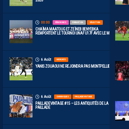
00:00
FÉMININES
FORMATION
SÉLECTION
CHAÏMA MAATOUG ET ZEÏNEB BENYEBKA
REMPORTENT LE TOURNOI UNAF U17F AVEC LE MAROC
6 Août
MERCATO
YANIS ZOUAOUI NE REJOINDRA PAS MONTPELLIER…
6 Août
CHRONIQUES
PAILLADEVINTAGE
PAILLADEVINTAGE #15 – LES ANTIQUITÉS DE LA
PAILLADE