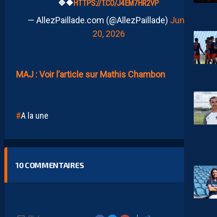
🔷️🔶️
HTTPS://T.CO/J4EM7HR2VP
— AllezPaillade.com (@AllezPaillade)
June
20, 2026
MAJ : Voir l’article sur Mathis Chambon
A la une
10
COMMENTAIRES