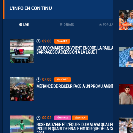
L’INFO EN CONTINU
🔴 LIVE
💬 DÉBATS
🔥 POPULAIRES
09:00
FINANCES
LES BOOKMAKERS ENVOIENT, ENCORE, LA PAILLADE EN
BARRAGES D’ACCESSION À LA LIGUE 1
07:00
MHSC-DFCO
MÉFIANCE DE RIGUEUR FACE À UN PROMU AMBITIEUX
00:02
FÉMININES
SÉLECTION
ROSE KADZERE ET L’ÉQUIPE DU MALAWI QUALIFIÉES
POUR UN QUART DE FINALE HISTORIQUE DE LA CAN
2026