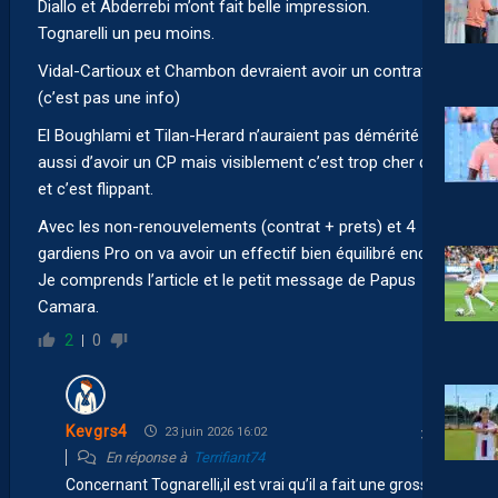
Diallo et Abderrebi m’ont fait belle impression.
Tognarelli un peu moins.
Vidal-Cartioux et Chambon devraient avoir un contrat pro
(c’est pas une info)
El Boughlami et Tilan-Herard n’auraient pas démérité
aussi d’avoir un CP mais visiblement c’est trop cher déjà
et c’est flippant.
Avec les non-renouvelements (contrat + prets) et 4
gardiens Pro on va avoir un effectif bien équilibré encore.
Je comprends l’article et le petit message de Papus
Camara.
2
0
Kevgrs4
23 juin 2026 16:02
En réponse à
Terrifiant74
Concernant Tognarelli,il est vrai qu’il a fait une grosse