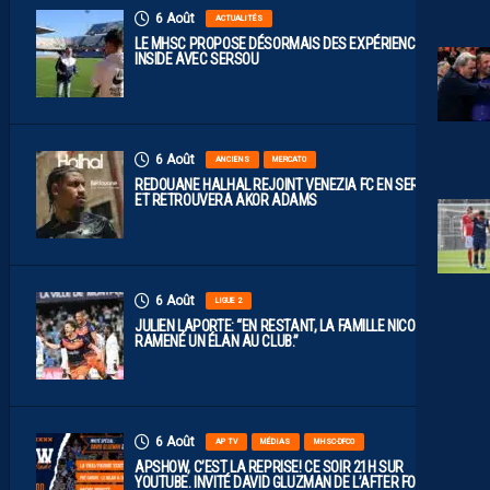
6 Août
ACTUALITÉS
LE MHSC PROPOSE DÉSORMAIS DES EXPÉRIENCES
INSIDE AVEC SERSOU
6 Août
ANCIENS
MERCATO
REDOUANE HALHAL REJOINT VENEZIA FC EN SERIE A
ET RETROUVERA AKOR ADAMS
6 Août
LIGUE 2
JULIEN LAPORTE: “EN RESTANT, LA FAMILLE NICOLLIN A
RAMENÉ UN ÉLAN AU CLUB.”
6 Août
AP TV
MÉDIAS
MHSC-DFCO
APSHOW, C’EST LA REPRISE! CE SOIR 21H SUR
YOUTUBE. INVITÉ DAVID GLUZMAN DE L’AFTER FOOT.