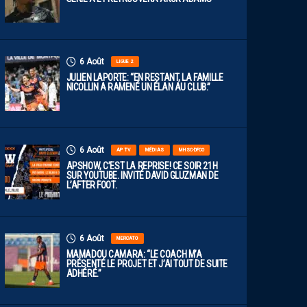
6 Août
LIGUE 2
JULIEN LAPORTE: “EN RESTANT, LA FAMILLE
NICOLLIN A RAMENÉ UN ÉLAN AU CLUB.”
6 Août
AP TV
MÉDIAS
MHSC-DFCO
APSHOW, C’EST LA REPRISE! CE SOIR 21H
SUR YOUTUBE. INVITÉ DAVID GLUZMAN DE
L’AFTER FOOT.
6 Août
MERCATO
MAMADOU CAMARA: “LE COACH M’A
PRÉSENTÉ LE PROJET ET J’AI TOUT DE SUITE
ADHÉRÉ.”