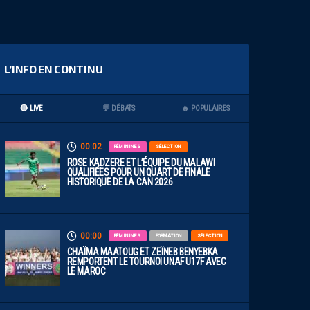
L’INFO EN CONTINU
🔴 LIVE
💬 DÉBATS
🔥 POPULAIRES
00:02
FÉMININES
SÉLECTION
ROSE KADZERE ET L’ÉQUIPE DU MALAWI
QUALIFIÉES POUR UN QUART DE FINALE
HISTORIQUE DE LA CAN 2026
00:00
FÉMININES
FORMATION
SÉLECTION
CHAÏMA MAATOUG ET ZEÏNEB BENYEBKA
REMPORTENT LE TOURNOI UNAF U17F AVEC
LE MAROC