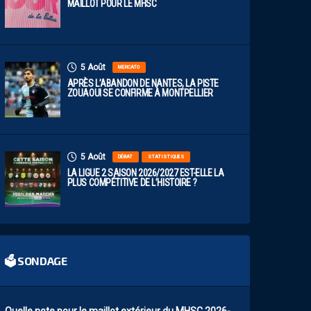
MAILLOT POUR LE MHSC
5 Août
MERCATO
APRÈS L’ABANDON DE NANTES, LA PISTE
ZOUAOUI SE CONFIRME À MONTPELLIER
5 Août
DÉBAT
STATISTIQUES
LA LIGUE 2 SAISON 2026/2027 EST-ELLE LA
PLUS COMPÉTITIVE DE L’HISTOIRE ?
🗳 SONDAGE