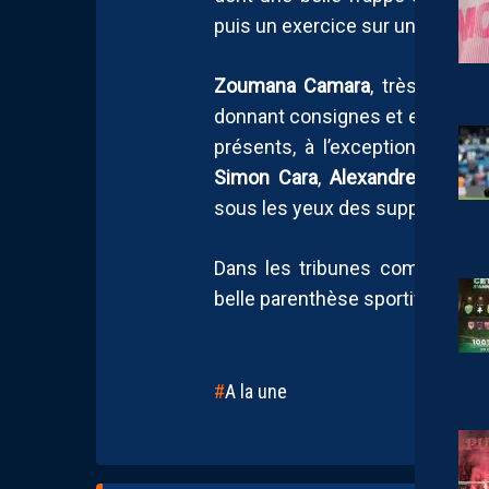
puis un exercice sur une moitié 
Zoumana Camara
, très invest
donnant consignes et encourag
présents, à l’exception de
Téji
Simon Cara
,
Alexandre Ebener
sous les yeux des supporters.
Dans les tribunes comme sur 
belle parenthèse sportive et fest
A la une