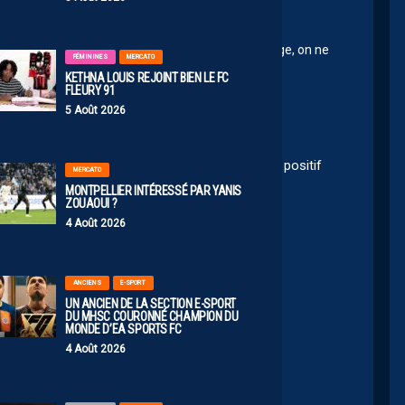
2025 10:26
rtenariat avec un copain ou soit en salle de massage, on ne
FÉMININES
MERCATO
KETHNA LOUIS REJOINT BIEN LE FC
FLEURY 91
5 Août 2026
 de pas grand chose. Il en faut. C est bien d être positif
MERCATO
MONTPELLIER INTÉRESSÉ PAR YANIS
ZOUAOUI ?
4 Août 2026
ANCIENS
E-SPORT
UN ANCIEN DE LA SECTION E-SPORT
DU MHSC COURONNÉ CHAMPION DU
MONDE D’EA SPORTS FC
4 Août 2026