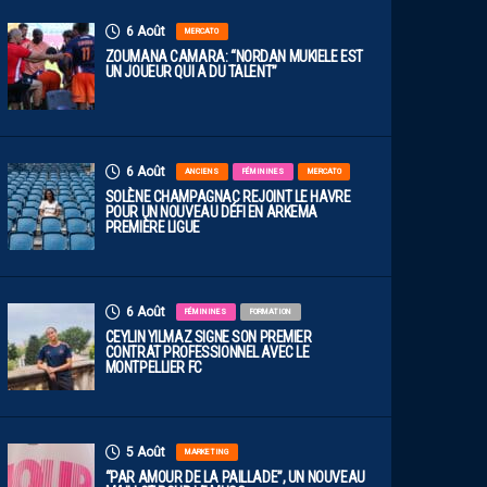
6 Août
MERCATO
ZOUMANA CAMARA: “NORDAN MUKIELE EST
UN JOUEUR QUI A DU TALENT”
6 Août
ANCIENS
FÉMININES
MERCATO
SOLÈNE CHAMPAGNAC REJOINT LE HAVRE
POUR UN NOUVEAU DÉFI EN ARKEMA
PREMIÈRE LIGUE
6 Août
FÉMININES
FORMATION
CEYLIN YILMAZ SIGNE SON PREMIER
CONTRAT PROFESSIONNEL AVEC LE
MONTPELLIER FC
5 Août
MARKETING
“PAR AMOUR DE LA PAILLADE”, UN NOUVEAU