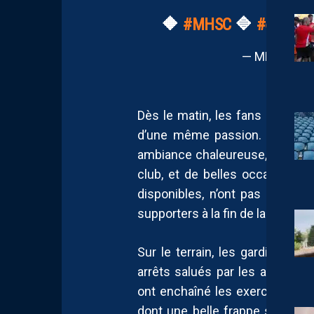
🔶
#MHSC
🔷
#𝐺𝑟𝑎𝑚𝑚
— MHSC (@M
Dès le matin, les fans étaient 
d’une même passion. Les enfa
ambiance chaleureuse, avec dis
club, et de belles occasions d
disponibles, n’ont pas hésité
supporters à la fin de la séance
Sur le terrain, les gardiens on
arrêts salués par les applaud
ont enchaîné les exercices : s
dont une belle frappe signée
K