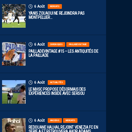
6 Août
MERCATO
YANIS ZOUAOUI NE REJOINDRA PAS
MONTPELLIER…
6 Août
CHRONIQUES
PAILLADEVINTAGE
PAILLADEVINTAGE #15 – LES ANTIQUITÉS DE
LA PAILLADE
6 Août
ACTUALITÉS
LE MHSC PROPOSE DÉSORMAIS DES
EXPÉRIENCES INSIDE AVEC SERSOU
6 Août
ANCIENS
MERCATO
REDOUANE HALHAL REJOINT VENEZIA FC EN
SERIE A ET RETROUVERA AKOR ADAMS