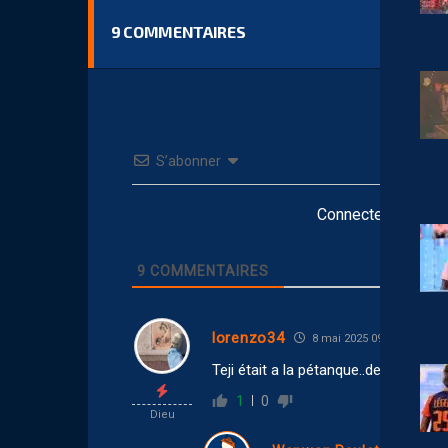
9
COMMENTAIRES
S’abonner
Connectez-vous po
9
COMMENTAIRES
lorenzo34
8 mai 2025 09:43
Teji était a la pétanque..delors tient 
1
0
Dieu