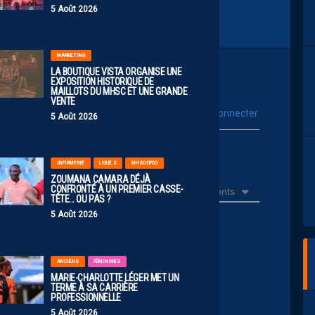
5 Août 2026
MARKETING
LA BOUTIQUE VISTA ORGANISE UNE
EXPOSITION HISTORIQUE DE
MAILLOTS DU MHSC ET UNE GRANDE
VENTE
vous connecter
Se connecter avec :
5 Août 2026
ur poster un commentaire
INFIRMERIE
LIGUE 2
MHSC-DFCO
ZOUMANA CAMARA DÉJÀ
CONFRONTÉ À UN PREMIER CASSE-
Récents
TÊTE… OU PAS ?
5 Août 2026
il joue au foot celui là😅
ANCIENS
FÉMININES
MARIE-CHARLOTTE LÉGER MET UN
TERME À SA CARRIÈRE
PROFESSIONNELLE
5 Août 2026