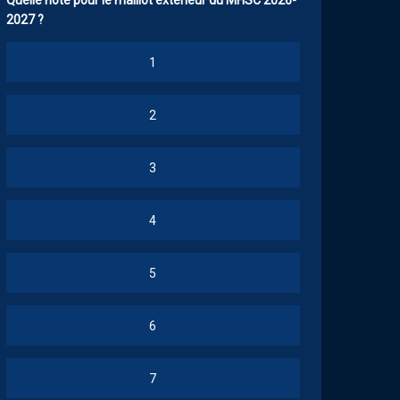
Quelle note pour le maillot extérieur du MHSC 2026-
2027 ?
1
2
3
4
5
6
7