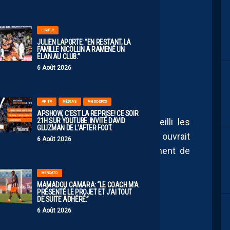
LIGUE 2
JULIEN LAPORTE: “EN RESTANT, LA
ONT DU 7 MAI :
FAMILLE NICOLLIN A RAMENÉ UN
ÉLAN AU CLUB.”
NNE HUMEUR
6 Août 2026
AP TV
MÉDIAS
MHSC-DFCO
APSHOW, C’EST LA REPRISE! CE SOIR
21H SUR YOUTUBE. INVITÉ DAVID
 d’entraînement de Grammont a accueilli les
GLUZMAN DE L’AFTER FOOT.
ère joyeuse et détendue. Le MHSC ouvrait
6 Août 2026
 au public pour assister à l’entraînement de
MERCATO
MAMADOU CAMARA: “LE COACH M’A
PRÉSENTÉ LE PROJET ET J’AI TOUT
DE SUITE ADHÉRÉ.”
6 Août 2026
𝑠𝑒́𝑎𝑛𝑐𝑒 𝑑𝑒 𝑐𝑒 𝑚𝑒𝑟𝑐𝑟𝑒𝑑𝑖 𝑚𝑎𝑡𝑖𝑛