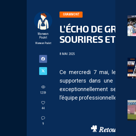
GRAMMONT
L’ÉCHO DE GRAMM
Wanwan
SOURIRES ET BO
Poulet
Wanwan Poulet
8 MAI 2025
Ce mercredi 7 mai, le centre
supporters dans une atmosph
exceptionnellement ses portes
1259
l’équipe professionnelle.
44
9
🎥 𝑅𝑒𝑡𝑜𝑢𝑟 𝑠𝑢𝑟 𝑙𝑎 