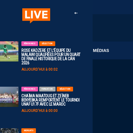
FÉMININES
SÉLECTION
CLUB
MÉDIAS
ROSE KADZERE ET L’ÉQUIPE DU
MALAWI QUALIFIÉES POUR UN QUART
DE FINALE HISTORIQUE DE LA CAN
2026
AUJOURD'HUI à 00:02
FÉMININES
FORMATION
SÉLECTION
CHAÏMA MAATOUG ET ZEÏNEB
BENYEBKA REMPORTENT LE TOURNOI
UNAF U17F AVEC LE MAROC
AUJOURD'HUI à 00:00
MERCATO