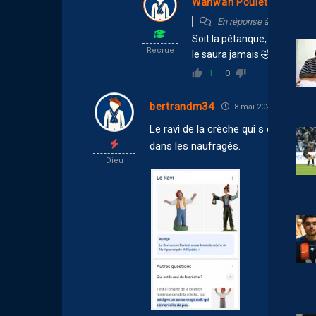
Wanwan Poulet
8 mai 
En réponse à
lorenzo34
Soit la pétanque, soit un pa
Recrue
le saura jamais 🤣
1
0
bertrandm34
8 mai 2025 09:05
Le ravi de la crèche qui s émerveille
dans les naufragés.
Dieu