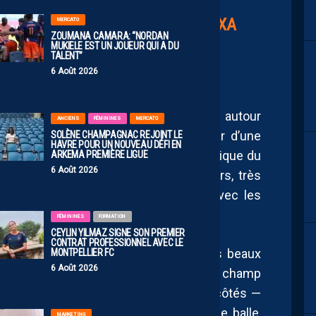
𝑛𝑡
PIC.TWITTER.COM/8PLP2JRCXA
MERCATO
ZOUMANA CAMARA: “NORDAN
MUKIELE EST UN JOUEUR QUI A DU
ontpellierHSC)
May 7, 2025
TALENT”
6 Août 2026
au rendez-vous, petits et grands réunis autour
ANCIENS
FÉMININES
MERCATO
nts, venus en nombre, ont pu profiter d’une
SOLÈNE CHAMPAGNAC REJOINT LE
HAVRE POUR UN NOUVEAU DÉFI EN
tribution de goodies, passage à la boutique du
ARKEMA PREMIÈRE LIGUE
6 Août 2026
e voir les joueurs de près. Ces derniers, très
 à saluer et échanger quelques mots avec les
 d’entrainement.
FÉMININES
FORMATION
CEYLIN YILMAZ SIGNE SON PREMIER
CONTRAT PROFESSIONNEL AVEC LE
t lancé la séance à part, avec plusieurs beaux
MONTPELLIER FC
6 Août 2026
issements. De leur côté, les joueurs de champ
ituations d’attaque en passant par les côtés —
halil Fayad
—, travail de conservation de balle,
MARKETING