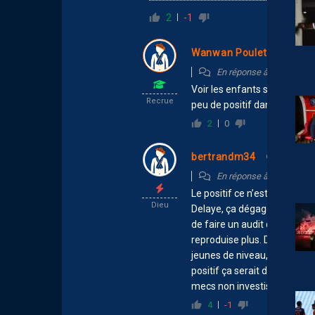
2
-1
Wanwan Poulet
8 mai 
En réponse à
bertrandm
Voir les enfants sourire mal
Recrue
peu de positif dans cette or
2
0
bertrandm34
8 mai 202
En réponse à
Wanwan P
Le positif ce n’est pas ça. L
Dieu
Delaye, ça dégage. Qu’une no
de faire un audit de tous le
reproduise plus. De pourquo
jeunes de niveau, on ne sait
positif ça serait d’apprendr
mecs non investis se cassent
4
-1