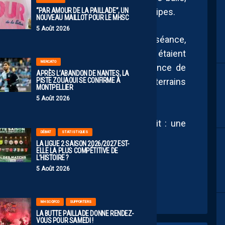
“PAR AMOUR DE LA PAILLADE”, UN
de terrain, façon petit match à trois équipes.
NOUVEAU MAILLOT POUR LE MHSC
5 Août 2026
i, a beaucoup parlé tout au long de la séance,
ements avec énergie. Tous les joueurs étaient
MERCATO
 Savanier.
À noter également la présence de
APRÈS L’ABANDON DE NANTES, LA
PISTE ZOUAOUI SE CONFIRME À
… et d’
Andy Delort
, de retour sur les terrains
MONTPELLIER
5 Août 2026
les visages, la bonne humeur dominait : une
DÉBAT
STATISTIQUES
ive, malgré la saison difficile.
LA LIGUE 2 SAISON 2026/2027 EST-
ELLE LA PLUS COMPÉTITIVE DE
L’HISTOIRE ?
5 Août 2026
MHSC-DFCO
SUPPORTERS
LA BUTTE PAILLADE DONNE RENDEZ-
VOUS POUR SAMEDI !