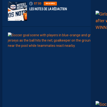
07:00
MHSC-DFCO
LES NOTES DE LA RÉDACTION
00:15
LIGUE 2
L
E
M
H
S
C
7
È
M
E
C
E
D
I
M
A
N
C