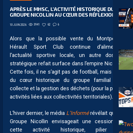
APRÈS LE MHSC, L’ACTIVITÉ HISTORIQUE DU
GROUPE NICOLLIN AU CŒUR DES RÉFLEXIONS
3941
62
6
10 JUIN 2026
Alors que la possible vente du Montpellier
Hérault Sport Club continue d’alimenter
l’actualité sportive locale, un autre dossier
stratégique refait surface dans l’empire Nicollin.
Cette fois, il ne s’agit pas de football, mais bien
du cœur historique du groupe familial : la
collecte et la gestion des déchets (pour la partie
activités liées aux collectivités territoriales).
L’hiver dernier, le média
L’Informé
révélait que le
Groupe Nicollin envisageait une cession de
cette activité historique, pilier du