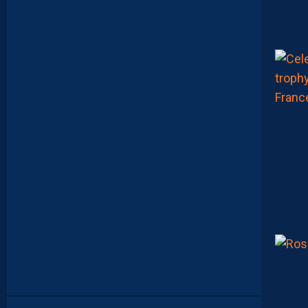
É
R
A
U
L
T
A
I
S
E
C
O
N
S
T
A
M
M
E
N
T
À
L
’
A
R
R
Ê
T