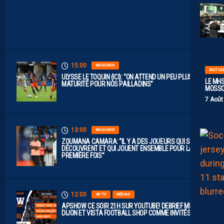
N
C
A
M
P
15:00
MHSC-DFCO
BOUTIQU
ULYSSE LE TOQUIN (ICI): “ON ATTEND UN PEU PLUS DE
LE MHS
MATURITÉ POUR NOS PAILLADINS”
MOSS
7 Août
13:00
MHSC-DFCO
ZOUMANA CAMARA: “IL Y A DES JOUEURS QUI SE
DÉCOUVRENT ET QUI JOUENT ENSEMBLE POUR LA
PREMIÈRE FOIS”
12:00
AP TV
MÉDIAS
APSHOW CE SOIR 21H SUR YOUTUBE! DEBRIEF MHSC-
DIJON ET VISTA FOOTBALL SHOP COMME INVITÉS !