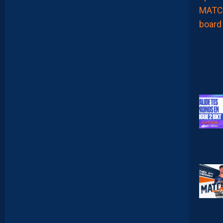
I
B
U
É
A
U
D
É
F
E
N
S
E
U
R
D
I
J
O
N
N
A
I
S
C
O
N
T
R
E
S
O