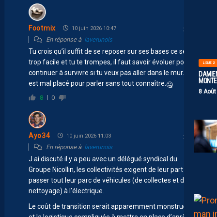
Footmix
10 juin 2026 10:47
En réponse à
laverunois
Tu crois qu’il suffit de se reposer sur ses bases ce serait
trop facile et tu te trompes, il faut savoir évoluer pour
LIGUE 2
continuer à survivre si tu veux pas aller dans le mur. On
DAMIEN
MONTE 
est mal placé pour parler sans tout connaître.
🤐
8 Août
8
0
Ayo34
10 juin 2026 11:03
En réponse à
laverunois
J ai discuté il y a peu avec un délégué syndical du
Groupe Nicollin, les collectivités exigent de leur part de
passer tout leur parc de véhicules (de collectes et de
nettoyage) à l’électrique.
Le coût de transition serait apparemment monstrueux
et la logistique compliquée à mettre en place d’après lui.