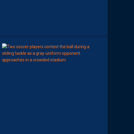
D
A
C
T
I
O
N
08:00
BILLET
MHSC-DFCO
U
N
E
D
É
F
E
N
S
E
H
É
R
A
U
L