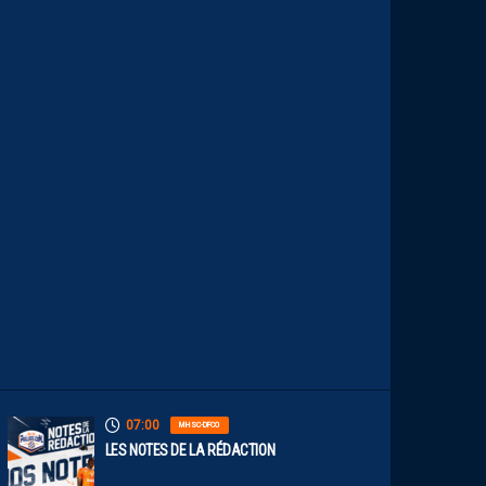
T
A
I
S
E
C
O
N
S
T
A
M
M
E
N
T
À
L
’
A
R
R
Ê
T
07:00
MHSC-DFCO
LES NOTES DE LA RÉDACTION