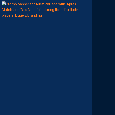
00:00
MHSC-DFCO
A
T
T
R
I
B
U
E
Z
V
O
S
P
R
E
M
I
È
R
E
S
N
O
T
E
S
D