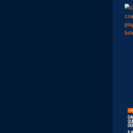
LI
DA
QUI
DE
8 