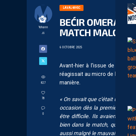
LAVAL-MHSC
BEĆIR OMERAGIĆ 
Yohann
MATCH MALGRÉ L
JG
6 OCTOBRE 2025
Avant-hier à l’issue de la défai
réagissait au micro de beIN Spor
manière.
827
« On savait que c’était une éq
78
occasion dès la première minut
0
être difficile. Ils avaient de b
bien dans le match, qu’on était
aussi malgré le mauvais résultat