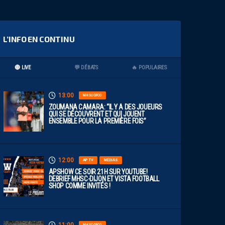
L’INFO EN CONTINU
🔴 LIVE
💬 DÉBATS
🔥 POPULAIRES
13:00
MHSC-DFCO
ZOUMANA CAMARA: “IL Y A DES JOUEURS
QUI SE DÉCOUVRENT ET QUI JOUENT
ENSEMBLE POUR LA PREMIÈRE FOIS”
12:00
AP TV
MÉDIAS
APSHOW CE SOIR 21H SUR YOUTUBE!
DEBRIEF MHSC-DIJON ET VISTA FOOTBALL
SHOP COMME INVITÉS !
MHSC-DFCO