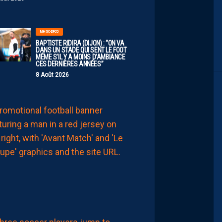
MHSC-DFCO
BAPTISTE RIDIRA (DIJON) : “ON VA
DANS UN STADE QUI SENT LE FOOT
MÊME S’IL Y A MOINS D’AMBIANCE
CES DERNIÈRES ANNÉES”
8 Août 2026
MHSC-DFCO
LE
GROUPE
PAILLADIN
CONTRE
DIJON
8
Août
2026
LIGUE 2