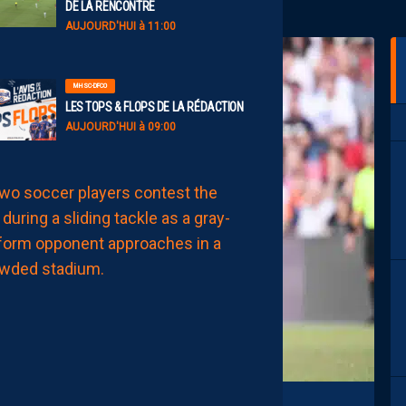
DE LA RENCONTRE
AUJOURD'HUI à 11:00
MHSC-DFCO
LES TOPS & FLOPS DE LA RÉDACTION
AUJOURD'HUI à 09:00
BILLET
MHSC-DFCO
UNE
DÉFENSE
HÉRAULTAISE
CONSTAMMENT
À
L’ARRÊT
AUJOURD'HUI
à
08:00