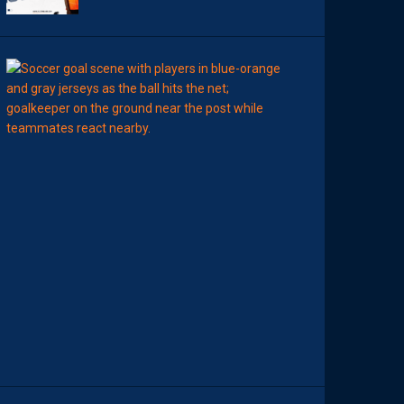
00:15
LIGUE 2
L
E
M
H
S
C
7
È
M
E
C
E
D
I
M
A
N
C
H
E