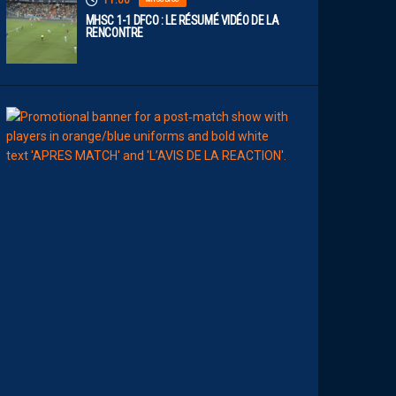
11:00
MHSC 1-1 DFCO : LE RÉSUMÉ VIDÉO DE LA
RENCONTRE
09:00
MHSC-DFCO
L
E
S
T
O
P
S
&
F
L
O
P
S
D
E
L
A
R
É