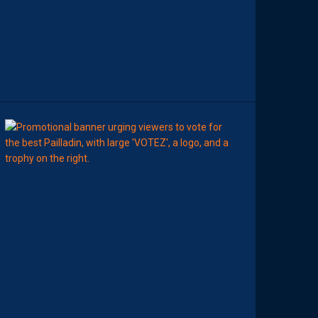
E
L
A
S
A
I
S
O
N
8
Août
MHSC-DFCO
E
L
I
S
E
Z
V
O
T
R
E
M
E
I
L
L