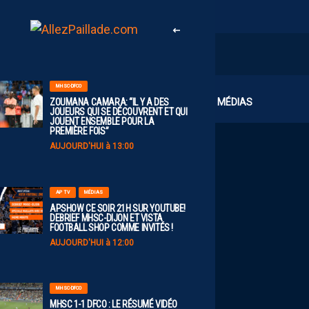
MHSC-DFCO
CLUB
MÉDIAS
ZOUMANA CAMARA: “IL Y A DES
JOUEURS QUI SE DÉCOUVRENT ET QUI
JOUENT ENSEMBLE POUR LA
PREMIÈRE FOIS”
AUJOURD'HUI à 13:00
AP TV
MÉDIAS
APSHOW CE SOIR 21H SUR YOUTUBE!
DEBRIEF MHSC-DIJON ET VISTA
FOOTBALL SHOP COMME INVITÉS !
AUJOURD'HUI à 12:00
MHSC-DFCO
MHSC 1-1 DFCO : LE RÉSUMÉ VIDÉO