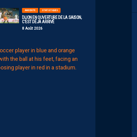
ANECDOTE
STATISTIQUES
DIJON EN OUVERTURE DE LA SAISON,
C’EST DÉJÀ ARRIVÉ
8 Août 2026
MHSC-DFCO
JULIEN
LAPORTE
:
“ON
A
QU’UNE
ENVIE,
C’EST
COMMENCER
LE
CHAMPIONNAT”
8
Août
2026