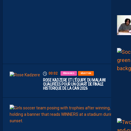
P
R
O
M
U
A
M
B
I
T
I
E
U
X
00:02
FÉMININES
SÉLECTION
ROSE KADZERE ET L’ÉQUIPE DU MALAWI
QUALIFIÉES POUR UN QUART DE FINALE
HISTORIQUE DE LA CAN 2026
00:00
FÉMIN
FORM
SÉLE