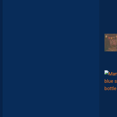
D
E
E
N
B
A
R
R
A
G
E
S
D
’
A
C
C
E
S
S
I
O
N
À
L
A
L
I
G
U
E
1