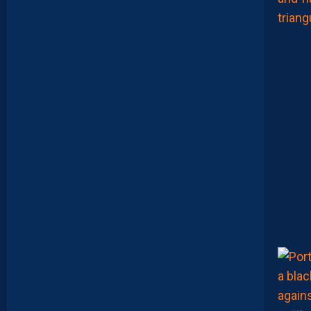
C
H
A
Ï
M
A
M
A
A
T
O
U
G
E
T
Z
E
Ï
N
E
B
B
E
N
Y
E
B
K
A
R
E