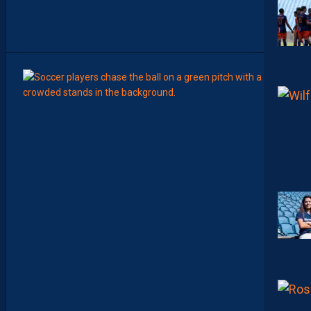
A
R
O
C
6
Août
MERCA
Y
A
N
I
S
Z
O
U
A
O
U
I
N
E
R
E
J
O
I
N
D