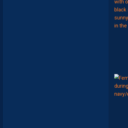
M
A
I
S
D
E
S
E
X
P
É
R
I
E
N
C
E
S
I
N
S
I
D
E
A
V
E
C
S
E
R
S