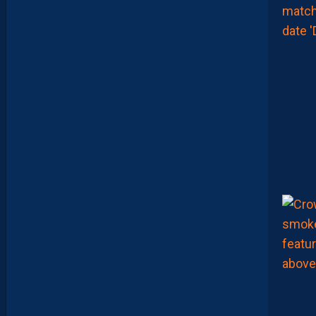
O
K
M
A
K
E
R
S
E
N
V
O
I
E
N
T
,
E
N
C
O
R
E
,
L
A
P
A
I
L
L
A