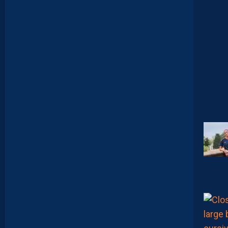
N
V
I
T
É
D
A
V
I
D
G
L
U
Z
M
A
N
D
E
L
’
A
F
T
E
R
F
O
O
T
.
L