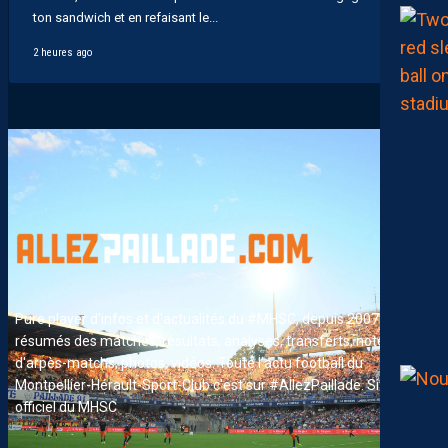
ton sandwich et en refaisant le...
2 heures ago
Pure player d'infos et d'actualités du #MHSC, depuis 2007. News,
résumés des matches, résultats, analyses, transferts, notes
d'arpès-matchs, photos, vidéos. Toute l'actu football du
Montpellier-Hérault-Sport-Club c'est sur #AllezPaillade. Site non-
officiel du MHSC