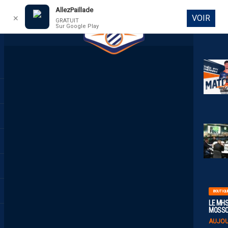
AllezPaillade
VOIR
✕
GRATUIT
Sur Google Play
DIRECT
BOUTIQU
LE MHS
MOSS
AUJOU