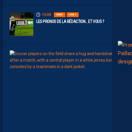
13:00
DÉBAT
LIGUE 2
LES PRONOS DE LA RÉDACTION… ET VOUS ?
12:00
MERCA
T
É
J
I
S
A
V
A
N
I
E
R
,
B
R
Y