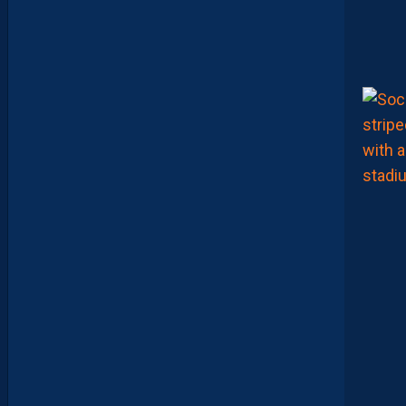
A
N
T
E
I
X
E
I
R
A
…
L
E
S
I
N
F
O
S
D
E
M
O
H
A
M
E
D
T
O
U
B