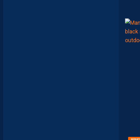
D
E
V
I
N
T
A
G
E
#
1
5
–
L
E
S
A
N
T
I
Q
U
I
T
É
S
D
E
L
A
P
A
MERCAT