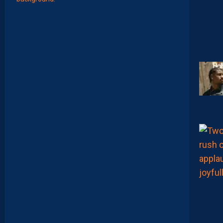
E
S
N
O
U
V
E
A
U
X
N
U
M
É
R
O
S
D
E
N
O
S
P
A
I
L
L
A
D
I
N
S