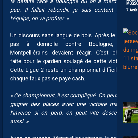
la défaite face à Boulogne où on a merdé un
MOSS
peu. Il fallait rebondir, je suis content pour
7 Août
l’équipe, on va profiter. »
Un discours sans langue de bois. Après le faux
pas à domicile contre Boulogne, les
Montpelliérains devaient réagir. C’est chose
faite pour le gardien soulagé de cette victoire.
Cette Ligue 2 reste un championnat difficile où
chaque faux pas se paye cash.
« Ce championnat, il est compliqué. On peut vite
gagner des places avec une victoire mais à
l’inverse si on perd, on peut vite descendre
aussi. »