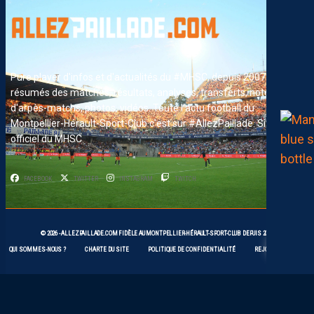
Pure player d'infos et d'actualités du #MHSC, depuis 2007. News,
résumés des matches, résultats, analyses, transferts, notes
d'arpès-matchs, photos, vidéos. Toute l'actu football du
Montpellier-Hérault-Sport-Club c'est sur #AllezPaillade. Site non-
officiel du MHSC
FACEBOOK
TWITTER
INSTAGRAM
TWITCH
2
© 2026 -
ALLEZPAILLADE.COM
FIDÈLE AU
MONTPELLIER-HÉRAULT-SPORT-CLUB
DEPUIS 2007
QUI SOMMES-NOUS ?
CHARTE DU SITE
POLITIQUE DE CONFIDENTIALITÉ
REJOIGNEZ-NOUS !