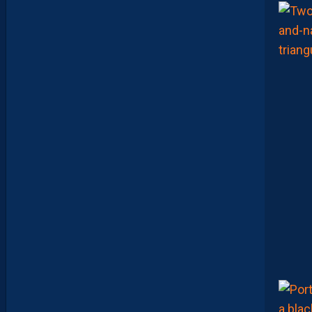
E
R
S
E
N
V
O
I
E
N
T
,
E
N
C
O
R
E
,
L
A
P
A
I
L
L
A
D
E
E
N
B