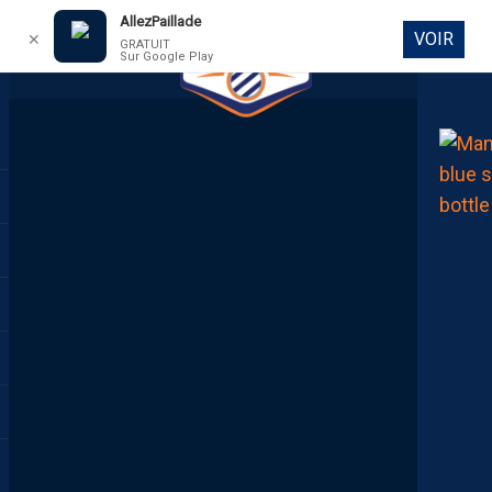
AllezPaillade
VOIR
✕
GRATUIT
Sur Google Play
DIRECT