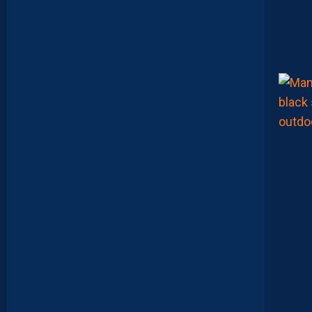
A
M
A
A
T
O
U
G
E
T
Z
E
Ï
N
E
B
B
E
N
Y
E
B
K
A
R
E
M
P
O
R
T
E