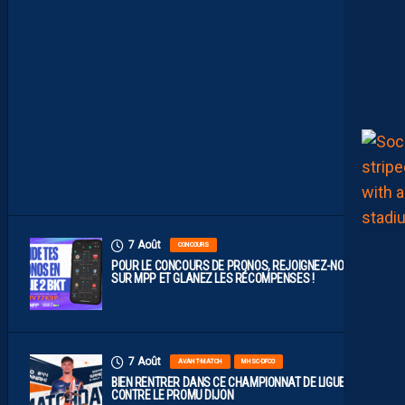
B
A
B
L
E
F
A
C
E
À
D
I
J
O
N
7 Août
CONCOURS
POUR LE CONCOURS DE PRONOS, REJOIGNEZ-NOUS
SUR MPP ET GLANEZ LES RÉCOMPENSES !
7 Août
AVANT-MATCH
MHSC-DFCO
BIEN RENTRER DANS CE CHAMPIONNAT DE LIGUE 2
CONTRE LE PROMU DIJON