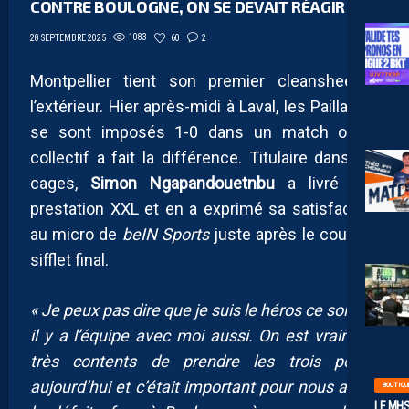
CONTRE BOULOGNE, ON SE DEVAIT RÉAGIR »
1083
60
2
28 SEPTEMBRE 2025
Montpellier tient son premier cleansheet à
l’extérieur. Hier après-midi à Laval, les Pailladins
se sont imposés 1-0 dans un match où le
collectif a fait la différence. Titulaire dans les
cages,
Simon Ngapandouetnbu
a livré une
prestation XXL et en a exprimé sa satisfaction
au micro de
beIN Sports
juste après le coup de
sifflet final.
« Je peux pas dire que je suis le héros ce soir car
il y a l’équipe avec moi aussi. On est vraiment
très contents de prendre les trois points
aujourd’hui et c’était important pour nous après
BOUTIQU
LE MHS