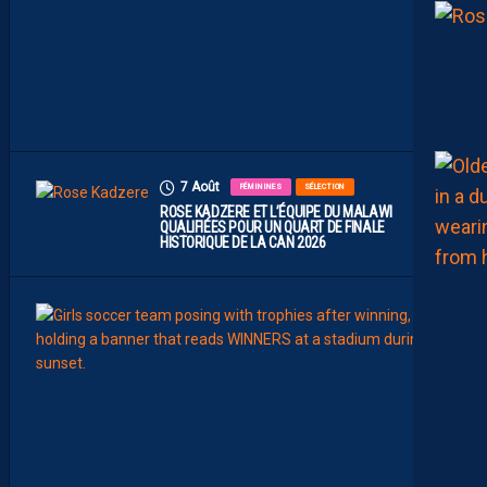
M
B
I
T
I
E
U
X
7 Août
FÉMININES
SÉLECTION
ROSE KADZERE ET L’ÉQUIPE DU MALAWI
QUALIFIÉES POUR UN QUART DE FINALE
HISTORIQUE DE LA CAN 2026
7
Août
FÉMIN
FORM
SÉLE
C
H
A
Ï
M