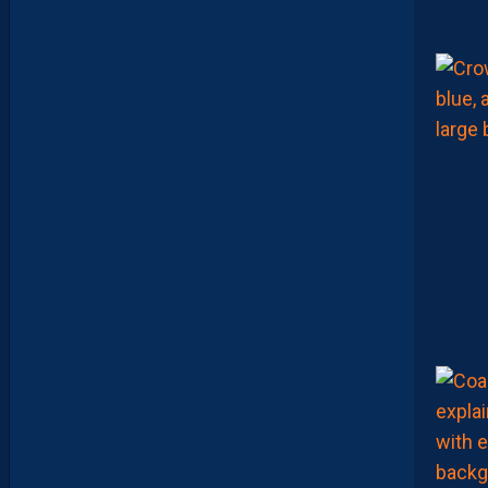
U
P
R
O
M
U
D
I
J
O
N
N
A
I
S
?
Z
O
U
M
A
N
A
C
A
M
A
R
A
M
A
I