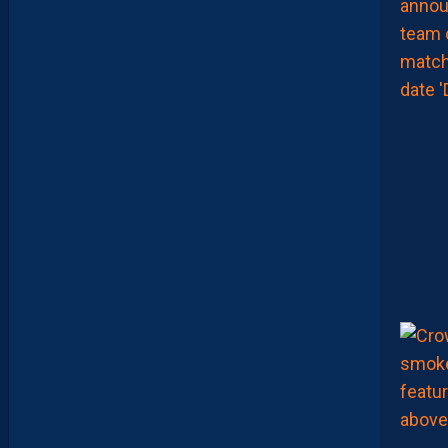
X
E
I
R
A
…
L
E
S
I
N
F
O
S
D
E
M
O
H
A
M
E
D
T
O
U
B
A
C
H
E
-