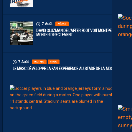
7 Août
MÉDIAS
DAVID GLUZMAN DE L’AFTER FOOT VOIT MONTPELLIER
MONTER DIRECTEMENT.
7 Août
BOUTIQUE
STADE
LE MHSC DÉVELOPPE LA FAN EXPÉRIENCE AU STADE DE LA MOSSON
7
Août
EFFECT
L
E
S
N
O
U
V