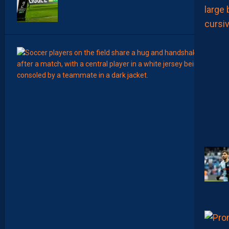
7
Août
MERCA
T
É
J
I
S
A
V
A
N
I
E
R
,
B
R
Y
A
N
T
E
I