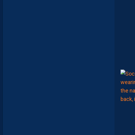
A
V
I
D
G
L
U
Z
M
A
N
D
E
L
’
A
F
T
E
R
F
O
O
T
.
L
E
S
R
E
P
L