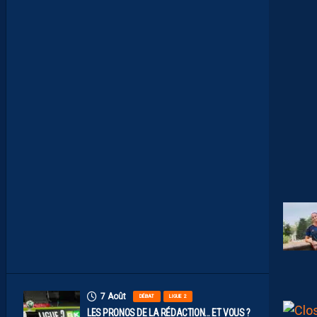
E
A
U
X
N
U
M
É
R
O
S
D
E
N
O
S
P
A
I
L
L
A
D
I
N
S
7 Août
DÉBAT
LIGUE 2
LES PRONOS DE LA RÉDACTION… ET VOUS ?