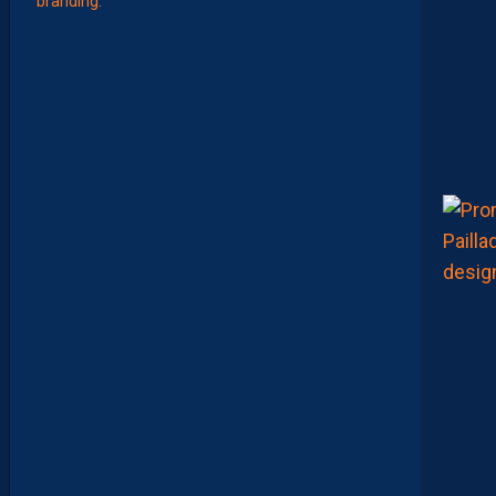
A
T
T
R
I
B
U
E
Z
V
O
S
P
R
E
M
I
È
R
E
S
N
O
T
E
S
D
E
L
A
S
A