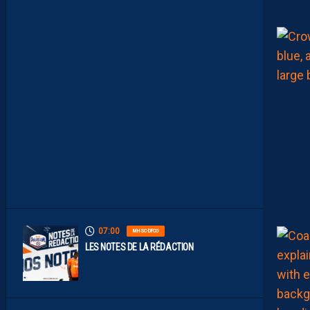
E
C
O
N
S
T
A
M
M
E
N
T
À
L
’
A
R
R
Ê
T
07:00
MHSC-DFCO
LES NOTES DE LA RÉDACTION