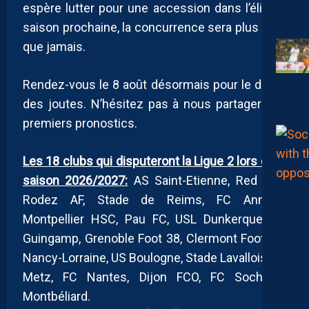
espère lutter pour une accession dans l’élite la
saison prochaine, la concurrence sera plus rude
que jamais.
Rendez-vous le 8 août désormais pour le début
des joutes. N’hésitez pas à nous partager vos
premiers pronostics.
Les 18 clubs qui disputeront la Ligue 2 lors de la
saison 2026/2027:
AS Saint-Etienne, Red Star,
Rodez AF, Stade de Reims, FC Annecy,
Montpellier HSC, Pau FC, USL Dunkerque, EA
Guingamp, Grenoble Foot 38, Clermont Foot, AS
Nancy-Lorraine, US Boulogne, Stade Lavallois, FC
Metz, FC Nantes, Dijon FCO, FC Sochaux-
Montbéliard.