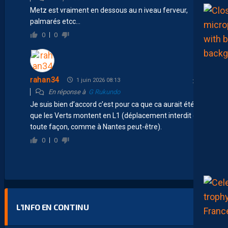
Metz est vraiment en dessous au n iveau ferveur,
palmarés etcc…
0
0
rahan34
1 juin 2026 08:13
En réponse à
G Rukundo
Je suis bien d’accord c’est pour ca que ca aurait été bien
que les Verts montent en L1 (déplacement interdit de
toute façon, comme à Nantes peut-être).
0
0
L’INFO EN CONTINU