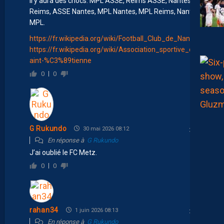
Il y aura des chocs: MPL ASSE, Reims ASSE, Nantes
Reims, ASSE Nantes, MPL Nantes, MPL Reims, Nantes
MPL.
https://fr.wikipedia.org/wiki/Football_Club_de_Nantes
https://fr.wikipedia.org/wiki/Association_sportive_de_S
aint-%C3%89tienne
0
0
G Rukundo
30 mai 2026 08:12
En réponse à
G Rukundo
J’ai oublié le FC Metz.
0
0
rahan34
1 juin 2026 08:13
En réponse à
G Rukundo