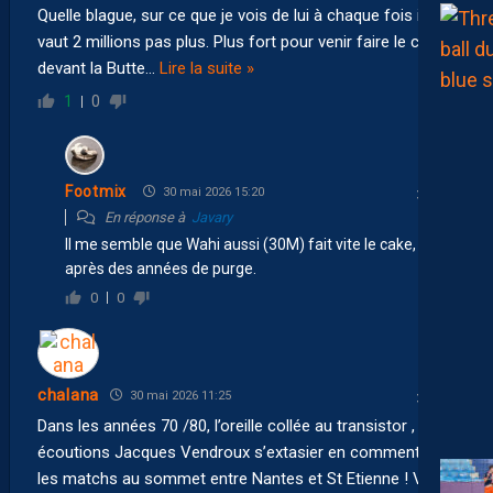
Quelle blague, sur ce que je vois de lui à chaque fois il
vaut 2 millions pas plus. Plus fort pour venir faire le cake
devant la Butte
…
Lire la suite »
1
0
Footmix
30 mai 2026 15:20
En réponse à
Javary
Il me semble que Wahi aussi (30M) fait vite le cake,
après des années de purge.
0
0
chalana
30 mai 2026 11:25
Dans les années 70 /80, l’oreille collée au transistor , nous
écoutions Jacques Vendroux s’extasier en commentant
les matchs au sommet entre Nantes et St Etienne ! Voir