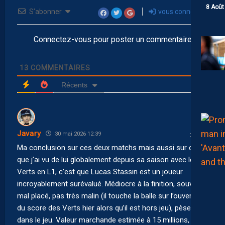
8 Août
S’abonner
vous connecter
Connectez-vous pour poster un commentaire
13
COMMENTAIRES
Récents
Javary
30 mai 2026 12:39
Ma conclusion sur ces deux matchs mais aussi sur ce
que j’ai vu de lui globalement depuis sa saison avec les
Verts en L1, c’est que Lucas Stassin est un joueur
incroyablement surévalué. Médiocre à la finition, souvent
mal placé, pas très malin (il touche la balle sur l’ouverture
du score des Verts hier alors qu’il est hors jeu), pèse peu
dans le jeu. Valeur marchande estimée à 15 millions, lui ?