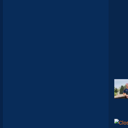
F
C
O
:
D
E
S
D
É
B
U
T
S
F
R
U
S
T
R
A
N
T
S
E
T
D
É
J
À
D
E
S