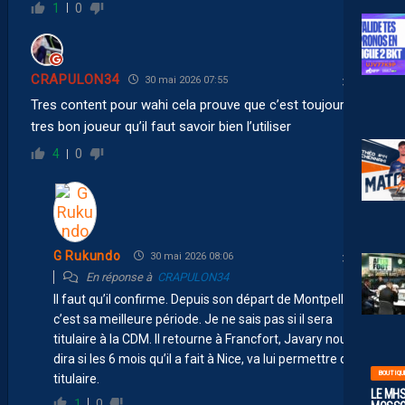
1
0
CRAPULON34
30 mai 2026 07:55
Tres content pour wahi cela prouve que c’est toujours un
tres bon joueur qu’il faut savoir bien l’utiliser
4
0
G Rukundo
30 mai 2026 08:06
En réponse à
CRAPULON34
Il faut qu’il confirme. Depuis son départ de Montpellier
c’est sa meilleure période. Je ne sais pas si il sera
titulaire à la CDM. Il retourne à Francfort, Javary nous
dira si les 6 mois qu’il a fait à Nice, va lui permettre d’être
BOUTIQU
titulaire.
LE MHS
1
0