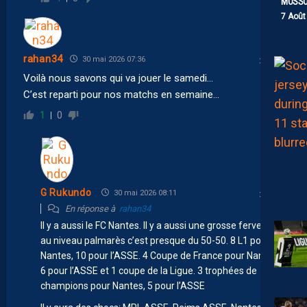
MOSS
7 Août
rahan34
30 mai 2026 07:36
Voilà nous savons qui va jouer le samedi…
C’est reparti pour nos matchs en semaine…
1
0
G Rukundo
30 mai 2026 08:11
En réponse à
rahan34
Il y a aussi le FC Nantes. Il y a aussi une grosse ferveur et
au niveau palmarès c’est presque du 50-50. 8 L1 pour
Nantes, 10 pour l’ASSE. 4 Coupe de France pour Nantes,
6 pour l’ASSE et 1 coupe de la Ligue. 3 trophées de
champions pour Nantes, 5 pour l’ASSE