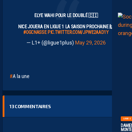
ELYE WAHI POUR LE DOUBLÉ 🇨🇮
NICE JOUERA EN LIGUE 1 LA SAISON PROCHAINE 🙌
#OGCNASSE
PIC.TWITTER.COM/JPWE2AAD1Y
— L1+ (@ligue1plus)
May 29, 2026
A la une
13
COMMENTAIRES
LIGUE 2
DAMIEN
MONTE 