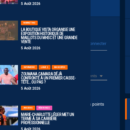
5 Août 2026
MARKETING
LA BOUTIQUE VISTA ORGANISE UNE
EXPOSITION HISTORIQUE DE
MAILLOTS DU MHSC ET UNE GRANDE
VENTE
vous connecter
Se connecter avec :
5 Août 2026
ur poster un commentaire
INFIRMERIE
LIGUE 2
MHSC-DFCO
ZOUMANA CAMARA DÉJÀ
Récents
CONFRONTÉ À UN PREMIER CASSE-
TÊTE… OU PAS ?
5 Août 2026
on mérite ! Si on veut monter il faut gagner des points
ANCIENS
FÉMININES
MARIE-CHARLOTTE LÉGER MET UN
TERME À SA CARRIÈRE
PROFESSIONNELLE
5 Août 2026