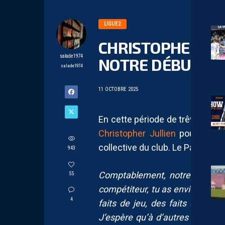
LIGUE 2
CHRISTOPHER JU
salade1974
NOTRE DÉBUT DE 
salade1974
11 OCTOBRE 2025
En cette période de trêve intern
Christopher Jullien
pour parler
collective du club. Le Pailladi
943
Comptablement, notre début de
55
compétiteur, tu as envie de gagn
4
faits de jeu, des faits de matc
J’espère qu’à d’autres moment