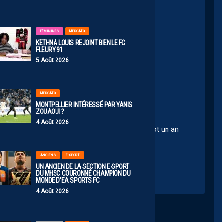
FÉMININES
MERCATO
KETHNA LOUIS REJOINT BIEN LE FC
FLEURY 91
41
5 Août 2026
te année 🤣🤣🤣
MERCATO
MONTPELLIER INTÉRESSÉ PAR YANIS
ZOUAOUI ?
4 Août 2026
re censé que j’entends d’un joueur depuis bientôt un an
ANCIENS
E-SPORT
UN ANCIEN DE LA SECTION E-SPORT
DU MHSC COURONNÉ CHAMPION DU
MONDE D’EA SPORTS FC
4 Août 2026