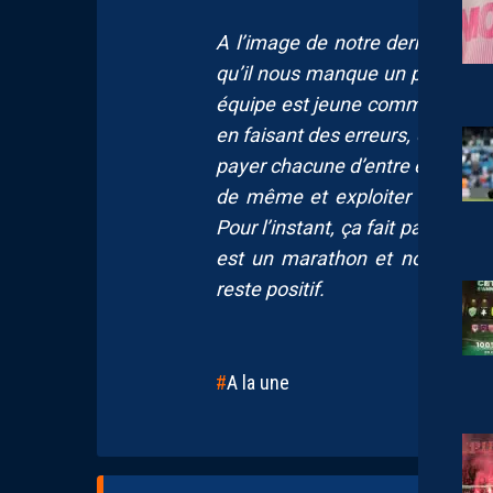
A l’image de notre dernier mat
qu’il nous manque un peu d’exp
équipe est jeune comme c’est not
en faisant des erreurs, qu’on ap
payer chacune d’entre elles et j
de même et exploiter la moind
Pour l’instant, ça fait partie d
est un marathon et nous ne 
reste positif.
A la une