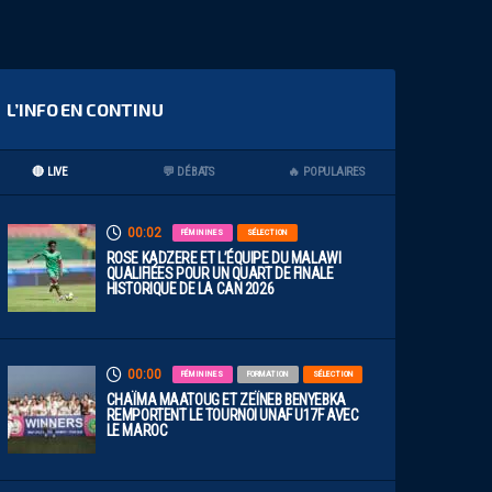
L’INFO EN CONTINU
🔴 LIVE
💬 DÉBATS
🔥 POPULAIRES
00:02
FÉMININES
SÉLECTION
ROSE KADZERE ET L’ÉQUIPE DU MALAWI
QUALIFIÉES POUR UN QUART DE FINALE
HISTORIQUE DE LA CAN 2026
00:00
FÉMININES
FORMATION
SÉLECTION
CHAÏMA MAATOUG ET ZEÏNEB BENYEBKA
REMPORTENT LE TOURNOI UNAF U17F AVEC
LE MAROC