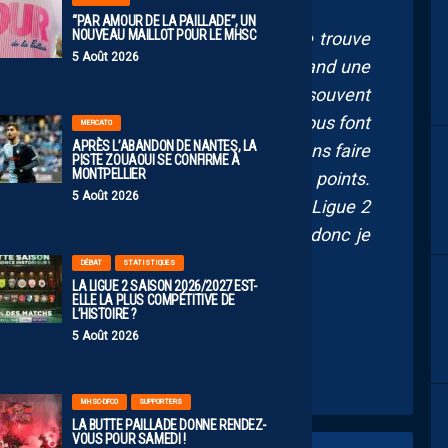
“PAR AMOUR DE LA PAILLADE”, UN
NOUVEAU MAILLOT POUR LE MHSC
ch contre Saint Étienne par exemple, je trouve
5 Août 2026
érience et de vice. D’un autre côté, quand une
re cas, il faut en passer par là. C’est souvent
prend. Pour l’instant, nos adversaires nous font
MERCATO
APRÈS L’ABANDON DE NANTES, LA
’espère que bientôt, c’est nous qui saurons faire
PISTE ZOUAOUI SE CONFIRME À
MONTPELLIER
re erreur adverse pour engranger des points.
5 Août 2026
es choses qui nous manquent. Cela dit, la Ligue 2
sommes qu’au début du championnat donc je
DÉBAT
STATISTIQUES
LA LIGUE 2 SAISON 2026/2027 EST-
ELLE LA PLUS COMPÉTITIVE DE
L’HISTOIRE ?
5 Août 2026
MHSC-DFCO
SUPPORTERS
LA BUTTE PAILLADE DONNE RENDEZ-
VOUS POUR SAMEDI !