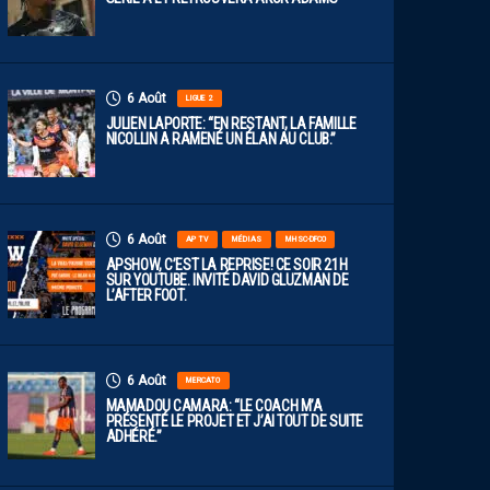
6 Août
LIGUE 2
JULIEN LAPORTE: “EN RESTANT, LA FAMILLE
NICOLLIN A RAMENÉ UN ÉLAN AU CLUB.”
6 Août
AP TV
MÉDIAS
MHSC-DFCO
APSHOW, C’EST LA REPRISE! CE SOIR 21H
SUR YOUTUBE. INVITÉ DAVID GLUZMAN DE
L’AFTER FOOT.
6 Août
MERCATO
MAMADOU CAMARA: “LE COACH M’A
PRÉSENTÉ LE PROJET ET J’AI TOUT DE SUITE
ADHÉRÉ.”