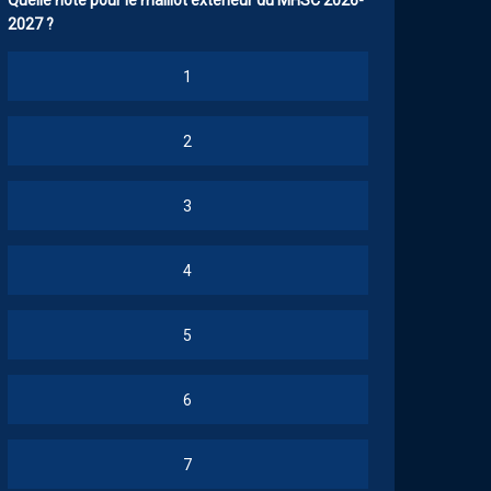
Quelle note pour le maillot extérieur du MHSC 2026-
2027 ?
1
2
3
4
5
6
7