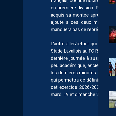
français, connue notamment po
en première division. Pour rappe
acquis sa montée après avoir 
ajoute à ces deux morceaux l
manquera pas de représentants e
L’autre aller/retour qui intére
Stade Lavallois au FC Rouen qu
dernière journée à suspens. A 
peu académique, ancien de la 
les dernières minutes de leur m
qui permettra de définir l’une 
cet exercice 2026/2027 de Li
mardi 19 et dimanche 24 mai.