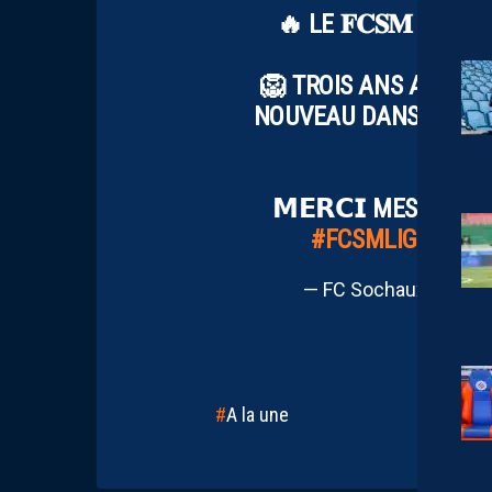
🔥 LE 𝐅𝐂𝐒𝐌 EST DE
🦁 TROIS ANS APRÈS 
NOUVEAU DANS L’ANTI
𝗠𝗘𝗥𝗖𝗜 MESSIEURS
#FCSMLIGUE2
PI
— FC Sochaux-Montbé
A la une