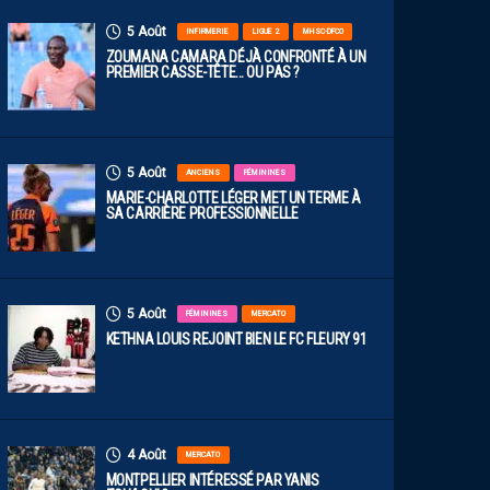
5 Août
INFIRMERIE
LIGUE 2
MHSC-DFCO
ZOUMANA CAMARA DÉJÀ CONFRONTÉ À UN
PREMIER CASSE-TÊTE… OU PAS ?
5 Août
ANCIENS
FÉMININES
MARIE-CHARLOTTE LÉGER MET UN TERME À
SA CARRIÈRE PROFESSIONNELLE
5 Août
FÉMININES
MERCATO
KETHNA LOUIS REJOINT BIEN LE FC FLEURY 91
4 Août
MERCATO
MONTPELLIER INTÉRESSÉ PAR YANIS