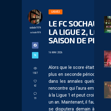
LIGUE 2
LE FC SOCHAUX-
salade1974
LA LIGUE 2, LE R
salade1974
SAISON DE PLUS
16 MAI 2026
Alors que le score était nul et v
1507
plus en seconde période. Et da
dans les annales quelques temp
62
rencontre qui l’aura emporté. S
à la Ligue 1 et peut croire à son r
19
un an. Maintenant, il faut désor
se disputera demain à 21h et 