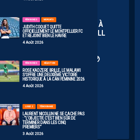
 𝐑𝐄𝐓𝐎𝐔𝐑 EN
@LIGUE2BKT
💛💙
FÉMININES
MERCATO
L’AVOIR QUITTÉE, SOCHAUX VIVRA À
JUDITH COQUET QUITTE
OFFICIELLEMENT LE MONTPELLIER FC
CHAMBRE DE L’ÉLITE DU FOOTBALL
ET REJOINT BIEN LE HAVRE
FRANÇAIS 😍
4 Août 2026
. 𝗠𝗘𝗥𝗖𝗜 PEUPLE SOCHALIEN 🥹
FÉMININES
SÉLECTION
C.TWITTER.COM/LFPNN7MKZG
ROSE KADZERE BRILLE, LE MALAWI
S’OFFRE UNE DEUXIÈME VICTOIRE
HISTORIQUE À LA CAN FÉMININE 2026
liard (@FCSM_officiel)
May 15, 2026
4 Août 2026
LIGUE 2
TÉMOIGNAGE
LAURENT NICOLLIN NE SE CACHE PAS
: “L’OBJECTIF, C’EST BIEN SÛR DE
TERMINER DANS LES CINQ
PREMIERS”
3 Août 2026