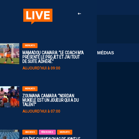
MERCATO
CLUB
MÉDIAS
MAMADOU CAMARA: “LE COACH M’A
PRÉSENTÉ LE PROJET ET J’AI TOUT
DE SUITE ADHÉRÉ.”
AUJOURD'HUI à 09:00
MERCATO
ZOUMANA CAMARA: “NORDAN
MUKIELE EST UN JOUEUR QUI A DU
TALENT”
AUJOURD'HUI à 07:00
ANCIENS
FÉMININES
MERCATO