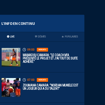
L’INFO EN CONTINU
🔴 LIVE
💬 DÉBATS
🔥 POPULAIRES
09:00
MERCATO
MAMADOU CAMARA: “LE COACH M’A
PRÉSENTÉ LE PROJET ET J’AI TOUT DE SUITE
ADHÉRÉ.”
07:00
MERCATO
ZOUMANA CAMARA: “NORDAN MUKIELE EST
UN JOUEUR QUI A DU TALENT”