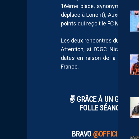
16ème place, synonyme de plac
déplace à Lorient), Auxerre (31 
points qui reçoit le FC Metz).
Les deux rencontres du barrage
Attention, si l’OGC Nice était
dates en raison de la particip
France.
✌️ GRÂCE À UN GRAND 
FOLLE SÉANCE DE TI
BRAVO
@OFFICIELRAF
,