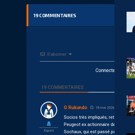
19
COMMENTAIRES
S’abonner
Connectez-vous po
19
COMMENTAIRES
G Rukundo
18 mai 2026 12:26
Socios très impliqués, retour du pr
Peugeot ex actionnaire de 1928 à 20
Expert
Sochaux, qui est passé pas loin de l