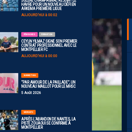
SOLÈNE CHAMPAGNAC REJOINT LE
HAVRE POUR UN NOUVEAU DÉFI EN
ARKEMA PREMIÈRE LIGUE
AUJOURD'HUI à 00:02
FÉMININES
FORMATION
CEYLIN YILMAZ SIGNE SON PREMIER
CONTRAT PROFESSIONNEL AVEC LE
MONTPELLIER FC
AUJOURD'HUI à 00:00
MARKETING
“PAR AMOUR DE LA PAILLADE”, UN
NOUVEAU MAILLOT POUR LE MHSC
5 Août 2026
MERCATO
APRÈS L’ABANDON DE NANTES, LA
PISTE ZOUAOUI SE CONFIRME À
MONTPELLIER