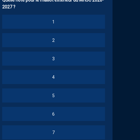
Quelle note pour le maillot extérieur du MHSC 2026-
2027 ?
1
2
3
4
5
6
7