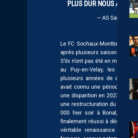
PLUS DUR NOUS ATTEND
— AS Saint-Étien
Le FC Sochaux-Montbéliard, de 
après plusieurs saisons marquée
S’ils n’ont pas été en mesure de
au Puy-en-Velay, les Lionce
plusieurs années de disette. 
avait connu une période partic
une disparition en 2023 à cau
une restructuration du club, au
000 hier soir à Bonal, et à u
finalement réussi à décrocher
véritable renaissance pour, q