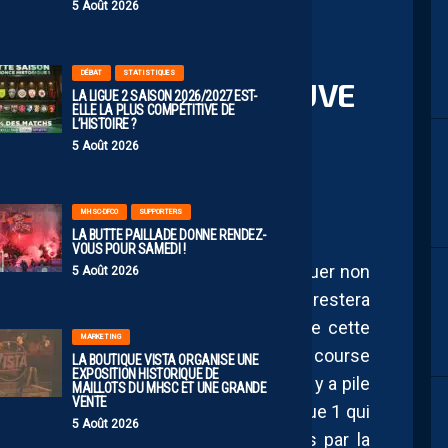
5 Août 2026
DÉBAT
STATISTIQUES
MONTBÉLIARD RETROUVE
LA LIGUE 2 SAISON 2026/2027 EST-
ELLE LA PLUS COMPÉTITIVE DE
AF VA Y RESTER UNE
L’HISTOIRE ?
5 Août 2026
MHSC-DFCO
SUPPORTERS
LA BUTTE PAILLADE DONNE RENDEZ-
VOUS POUR SAMEDI !
ierge à la mi-temps, il n’aura pas su évoluer non
5 Août 2026
ns la fameuse séance de penalties, qui restera
s, c’est le favori et non le meilleur de cette
MARKETING
aint-Etienne élimine ainsi Rodez dans la course
LA BOUTIQUE VISTA ORGANISE UNE
EXPOSITION HISTORIQUE DE
etour parmi l’élite après sa relégation, il y a pile
MAILLOTS DU MHSC ET UNE GRANDE
VENTE
mais attendre la dernière journée de Ligue 1 qui
5 Août 2026
où encore trois clubs sont concernés par la