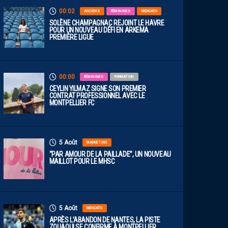
00:02
ANCIENS
FÉMININES
MERCATO
SOLÈNE CHAMPAGNAC REJOINT LE HAVRE
POUR UN NOUVEAU DÉFI EN ARKEMA
PREMIÈRE LIGUE
00:00
FÉMININES
FORMATION
CEYLIN YILMAZ SIGNE SON PREMIER
CONTRAT PROFESSIONNEL AVEC LE
MONTPELLIER FC
5 Août
MARKETING
“PAR AMOUR DE LA PAILLADE”, UN NOUVEAU
MAILLOT POUR LE MHSC
5 Août
MERCATO
APRÈS L’ABANDON DE NANTES, LA PISTE
ZOUAOUI SE CONFIRME À MONTPELLIER