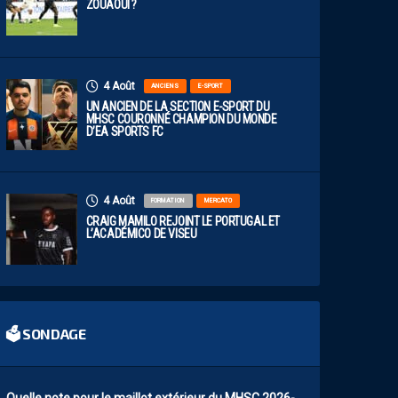
ZOUAOUI ?
4 Août
ANCIENS
E-SPORT
UN ANCIEN DE LA SECTION E-SPORT DU
MHSC COURONNÉ CHAMPION DU MONDE
D’EA SPORTS FC
4 Août
FORMATION
MERCATO
CRAIG MAMILO REJOINT LE PORTUGAL ET
L’ACADÉMICO DE VISEU
🗳 SONDAGE